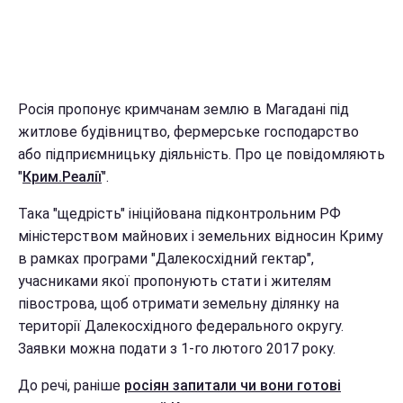
Росія пропонує кримчанам землю в Магадані під
житлове будівництво, фермерське господарство
або підприємницьку діяльність. Про це повідомляють
"
Крим.Реалії
".
Така "щедрість" ініційована підконтрольним РФ
міністерством майнових і земельних відносин Криму
в рамках програми "Далекосхідний гектар",
учасниками якої пропонують стати і жителям
півострова, щоб отримати земельну ділянку на
території Далекосхідного федерального округу.
Заявки можна подати з 1-го лютого 2017 року.
До речі, раніше
росіян запитали чи вони готові