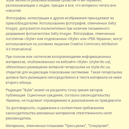
Styler является развлекательным проектом «РБК-Украина»,
рассказывающим о людях, трендах и всё, что интересно читать вне
новостей.
Фотографии, иллюстрации и другие изображения принадлежат их
правообладателям. Использование фотографий, отмеченных Getty
Images, допускается исключительно при наличии письменного
разрешения фотоагентства Getty Images. Фотографии, отмеченные
логотипом «Styler» или подписанные «Styler» или «РБК-Украина», могут
использоваться на условиях лицензии Creative Commons Attribution
4.0 International.
При полном или частичном воспроизведении информационных
материалов, опубликованных на вебсайте «Styler» (styler.rbc.ua),
обязательно размещение активной гиперссылки на styler.rbc.ua,
открытой для индексации поисковыми системами. Такая гиперссылка
должна быть размещена непосредственно в тексте материала не ниже
второго абзаца.
Редакция "Styler" может не разделять точку зрения авторов
публикаций. Оценочные суждения, согласно законодательству
Украины, не подлежат опровержению и доказыванию их правдивости.
За достоверность, содержание и соответствие требованиям
законодательства рекламных материалов ответственность несет
рекламодатель.
Материалы, отмеченные плашками "Пресс-релиз", "Спецпроект",