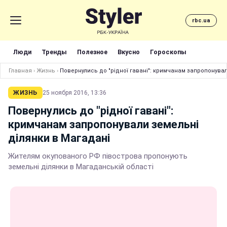
rbc.ua
Люди
Тренды
Полезное
Вкусно
Гороскопы
Главная
›
Жизнь
›
Повернулись до "рідної гавані": кримчанам запропонувал
ЖИЗНЬ
25 ноября 2016, 13:36
Повернулись до "рідної гавані":
кримчанам запропонували земельні
ділянки в Магадані
Жителям окупованого РФ півострова пропонують
земельні ділянки в Магаданській області