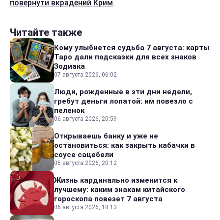
повернути вкрадений Крим
.
Читайте также
Кому улыбнется судьба 7 августа: карты
Таро дали подсказки для всех знаков
Зодиака
07 августа 2026, 06:02
Люди, рожденные в эти дни недели,
гребут деньги лопатой: им повезло с
пеленок
06 августа 2026, 20:59
Открываешь банку и уже не
остановиться: как закрыть кабачки в
соусе сацебели
06 августа 2026, 20:12
Жизнь кардинально изменится к
лучшему: каким знакам китайского
гороскопа повезет 7 августа
06 августа 2026, 18:13