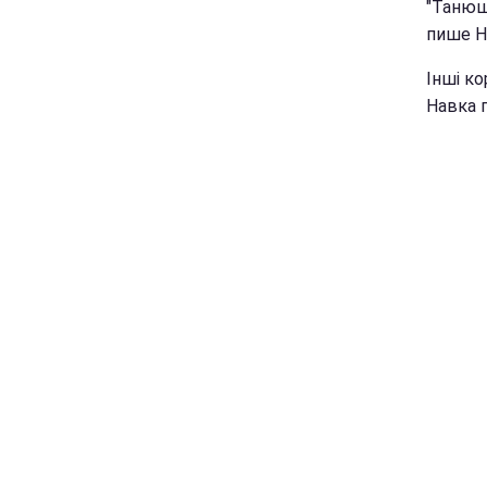
"Танюша
пише Н
Інші ко
Навка п