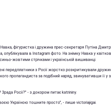
 Навка, фігуристка і дружина прес-секретаря Путіна Дмитр
, опублікувала в Instagram фото. На знімку Навка у квітко
 синьо-жовтими стрічками і українській вишиванці.
ені передплатники з Росії жорстко розкритикували дружи
кого пропагандиста за подібний наряд, звинувативши її у з
 Зрада Росії?" - з докором питає katrininy.
своєю Україною тошните просто", - пише victoriajigai.