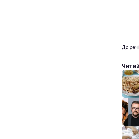
До речі
Чита