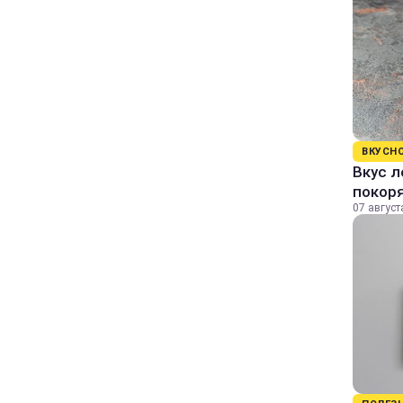
ВКУСН
Вкус л
покор
07 август