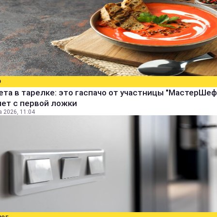
О
ета в тарелке: это гаспачо от участницы "МастерШеф
яет с первой ложки
а 2026, 11:04