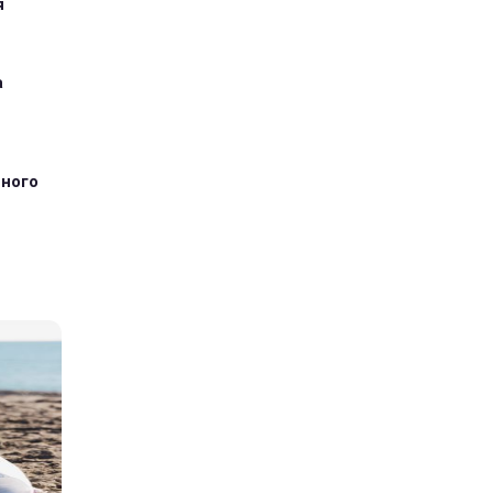
я
а
тного