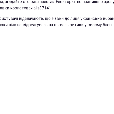
, згадайте хто ваш чоловік. Електорат не правильно зрозум
авки користувач alis37141.
ристувачі відзначають, що Навки до лиця українське вбран
оки ніяк не відреагувала на шквал критики у своєму блозі.