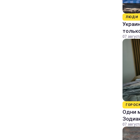
ЛЮДИ
Украин
только
07 август
ГОРОС
Одни м
Зодиа
07 август