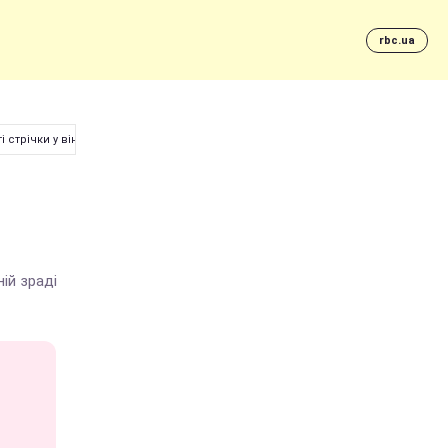
rbc.ua
стрічки у вінку
ій зраді