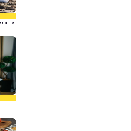
ело не