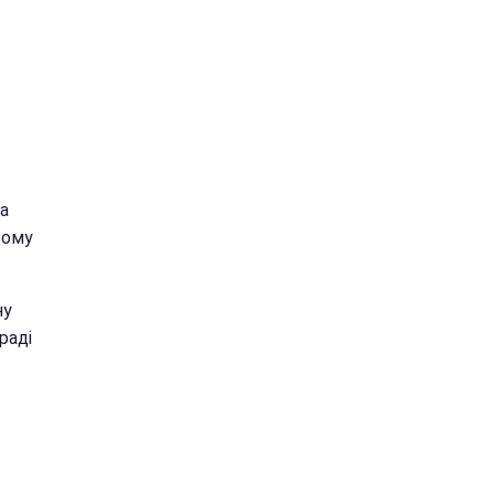
а
вому
ну
раді