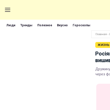
Люди
Тренды
Полезное
Вкусно
Гороскопы
Главная
›
ЖИЗНЬ
Росія
вишив
Дружину
через ф