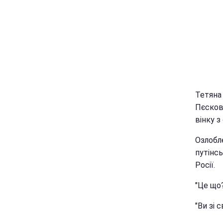
Тетяна
Пєскова
вінку з
Озлобл
путінсь
Росії.
"Це що?
"Ви зі 