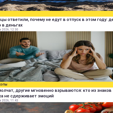
цы ответили, почему не едут в отпуск в этом году: д
 в деньгах
а 2026, 12:30
КОПЫ
олчат, другие мгновенно взрываются: кто из знаков
ка не сдерживает эмоций
а 2026, 11:43