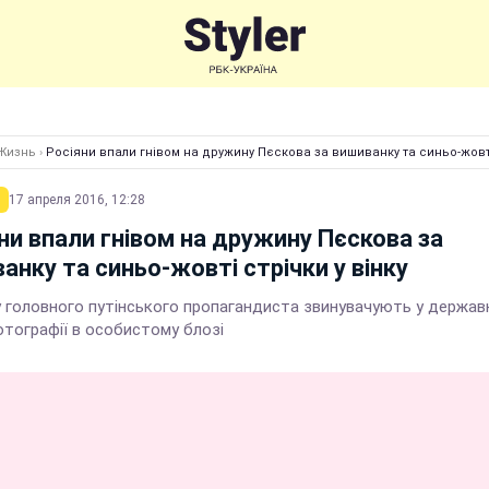
Жизнь
›
Росіяни впали гнівом на дружину Пєскова за вишиванку та синьо-жовті 
17 апреля 2016, 12:28
ни впали гнівом на дружину Пєскова за
анку та синьо-жовті стрічки у вінку
 головного путінського пропагандиста звинувачують у державн
отографії в особистому блозі