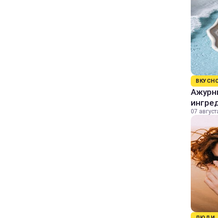
ВКУСН
Ажурны
ингре
07 август
ЛЮДИ