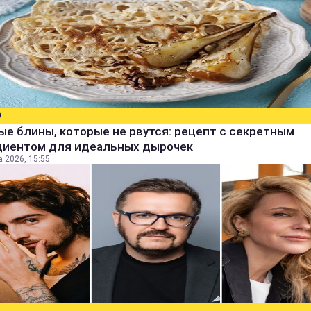
О
е блины, которые не рвутся: рецепт с секретным
диентом для идеальных дырочек
а 2026, 15:55