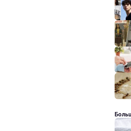
Больш