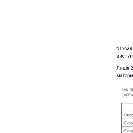
"Левада
виступ
Лише 2
матеріа