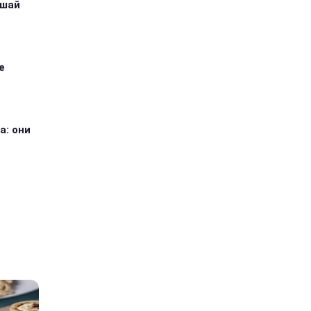
ушай
е
а: они