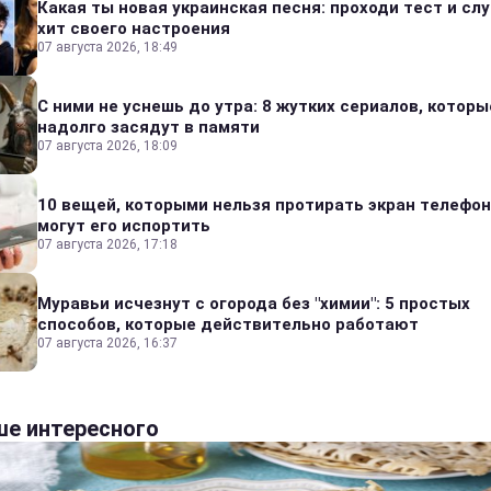
Какая ты новая украинская песня: проходи тест и сл
хит своего настроения
07 августа 2026, 18:49
С ними не уснешь до утра: 8 жутких сериалов, которы
надолго засядут в памяти
07 августа 2026, 18:09
10 вещей, которыми нельзя протирать экран телефон
могут его испортить
07 августа 2026, 17:18
Муравьи исчезнут с огорода без "химии": 5 простых
способов, которые действительно работают
07 августа 2026, 16:37
е интересного