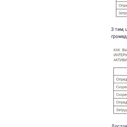
З тим,
громадя
Достов