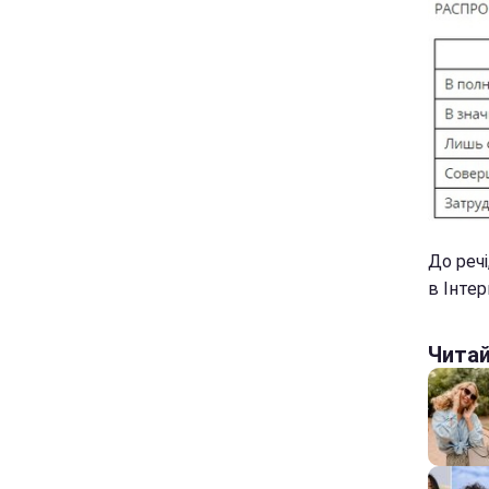
До речі
в Інтер
Чита