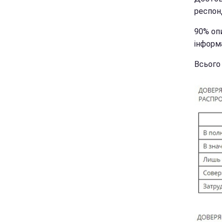
респонд
90% опи
інформ
Всього