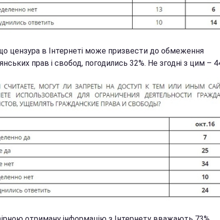
 що цензура в Інтернеті може призвести до обмеження
нських прав і свобод, погодились 32%. Не згодні з цим – 4
ірною отриману інформацію з Інтернету вважають 73%