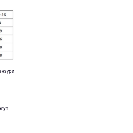
цензури
огут