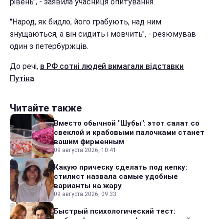
рівень", - заявила учасниця опитування.
"Народ, як бидло, його грабують, над ним
знущаються, а він сидить і мовчить", - резюмував
один з петербуржців.
До речі,
в РФ сотні людей вимагали відставки
Путіна
.
Читайте также
Вместо обычной "Шубы": этот салат со
свеклой и крабовыми палочками станет
вашим фирменным
09 августа 2026, 10:41
Какую прическу сделать под кепку:
стилист назвала самые удобные
варианты на жару
09 августа 2026, 09:33
Быстрый психологический тест: