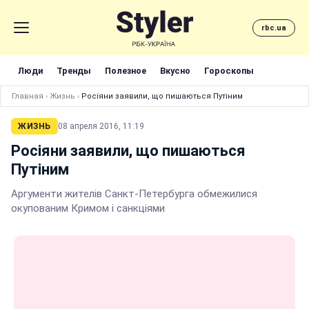
rbc.ua
Люди
Тренды
Полезное
Вкусно
Гороскопы
Главная
›
Жизнь
›
Росіяни заявили, що пишаються Путіним
ЖИЗНЬ
08 апреля 2016, 11:19
Росіяни заявили, що пишаються
Путіним
Аргументи жителів Санкт-Петербурга обмежилися
окупованим Кримом і санкціями