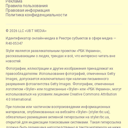
Реклама
Правила пользования
Правовая информация
Политика конфиденциальности
© 2026 LLC «UBT MEDIA»
Идентификатор онлайн-медиа в Реестре субъектов в сфере медиа —
R40-05347
Styler является развлекательным проектом «РБК-Украина»,
рассказывающим о людях, трендах и всё, что интересно читать вне
новостей.
Фотографии, иллюстрации и другие изображения принадлежат их
правообладателям. Использование фотографий, отмеченных Getty
Images, допускается исключительно при наличии письменного
разрешения фотоагентства Getty Images. Фотографии, отмеченные
логотипом «Styler» или подписанные «Styler» или «РБК-Украина», могут
использоваться на условиях лицензии Creative Commons Attribution
4.0 International.
При полном или частичном воспроизведении информационных
материалов, опубликованных на вебсайте «Styler» (styler.rbc.ua),
обязательно размещение активной гиперссылки на styler.rbc.ua,
открытой для индексации поисковыми системами. Такая гиперссылка
должна быть размещена непосредственно в тексте материала не ниже