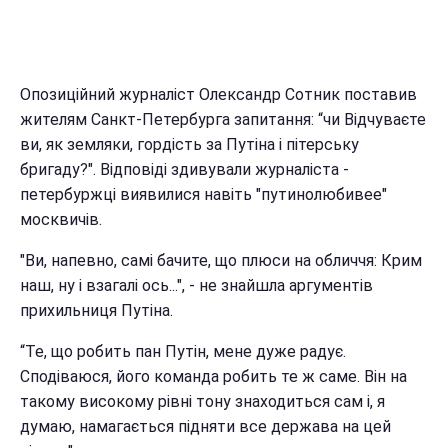
Опозиційний журналіст Олександр Сотник поставив
жителям Санкт-Петербурга запитання: “чи Відчуваєте
ви, як земляки, гордість за Путіна і пітерську
бригаду?". Відповіді здивували журналіста -
петербуржці виявилися навіть "путинолюбивее"
москвичів.
"Ви, напевно, самі бачите, що плюси на обличчя: Крим
наш, ну і взагалі ось...", - не знайшла аргументів
прихильниця Путіна.
“Те, що робить пан Путін, мене дуже радує.
Сподіваюся, його команда робить те ж саме. Він на
такому високому рівні тону знаходиться сам і, я
думаю, намагається підняти все держава на цей