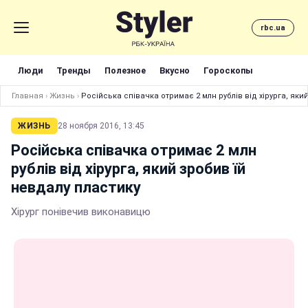
rbc.ua
Люди
Тренды
Полезное
Вкусно
Гороскопы
Главная
›
Жизнь
›
Російська співачка отримає 2 млн рублів від хірурга, яки
ЖИЗНЬ
28 ноября 2016, 13:45
Російська співачка отримає 2 млн
рублів від хірурга, який зробив їй
невдалу пластику
Хірург понівечив виконавицю