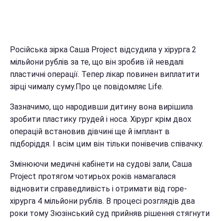
Російська зірка Саша Project відсудила у хірурга 2
мільйони рублів за те, що він зробив їй невдалі
пластичні операції. Тепер лікар повинен виплатити
зірці чималу суму.Про це повідомляє Life.
Зазначимо, що народивши дитину вона вирішила
зробити пластику грудей і носа. Хірург крім двох
операцій встановив дівчині ще й імплант в
підборіддя. І всім цим він тільки понівечив співачку.
Змінюючи медичні кабінети на судові зали, Саша
Project протягом чотирьох років намагалася
відновити справедливість і отримати від горе-
хірурга 4 мільйони рублів. В процесі розглядів два
роки тому Зюзінський суд прийняв рішення стягнути