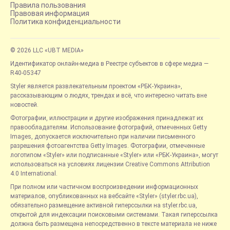
Правила пользования
Правовая информация
Политика конфиденциальности
© 2026 LLC «UBT MEDIA»
Идентификатор онлайн-медиа в Реестре субъектов в сфере медиа —
R40-05347
Styler является развлекательным проектом «РБК-Украина»,
рассказывающим о людях, трендах и всё, что интересно читать вне
новостей.
Фотографии, иллюстрации и другие изображения принадлежат их
правообладателям. Использование фотографий, отмеченных Getty
Images, допускается исключительно при наличии письменного
разрешения фотоагентства Getty Images. Фотографии, отмеченные
логотипом «Styler» или подписанные «Styler» или «РБК-Украина», могут
использоваться на условиях лицензии Creative Commons Attribution
4.0 International.
При полном или частичном воспроизведении информационных
материалов, опубликованных на вебсайте «Styler» (styler.rbc.ua),
обязательно размещение активной гиперссылки на styler.rbc.ua,
открытой для индексации поисковыми системами. Такая гиперссылка
должна быть размещена непосредственно в тексте материала не ниже