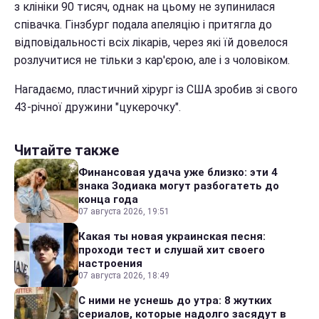
з клініки 90 тисяч, однак на цьому не зупинилася
співачка. Гінзбург подала апеляцію і притягла до
відповідальності всіх лікарів, через які їй довелося
розлучитися не тільки з кар'єрою, але і з чоловіком.
Нагадаємо, пластичний хірург із США зробив зі свого
43-річної дружини "цукерочку".
Читайте также
Финансовая удача уже близко: эти 4
знака Зодиака могут разбогатеть до
конца года
07 августа 2026, 19:51
Какая ты новая украинская песня:
проходи тест и слушай хит своего
настроения
07 августа 2026, 18:49
С ними не уснешь до утра: 8 жутких
сериалов, которые надолго засядут в