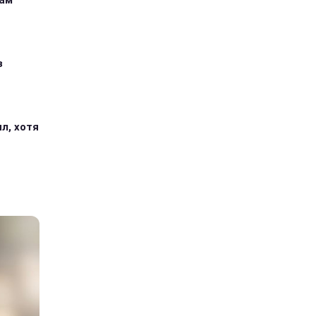
кам
з
л, хотя