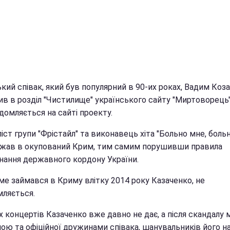
кий співак, який був популярний в 90-их роках, Вадим Коз
ив в розділ "Чистилище" українського сайту "Миртоворець"
домляється на сайті проекту.
іст групи "Фрістайл" та виконавець хіта "Больно мне, больн
жав в окупований Крим, тим самим порушивши правила
нання державного кордону України.
ме займався в Криму влітку 2014 року Казаченко, не
мляється.
 концертів Казаченко вже давно не дає, а після скандалу 
ою та офіційної дружинами співака, шанувальників його на