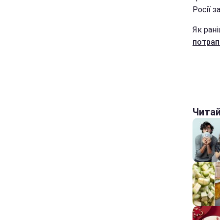
Росії 
Як рані
потрап
Чита