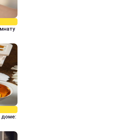
омнату
 доме: