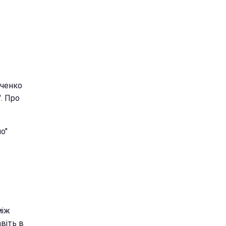
аченко
. Про
о"
між
віть в