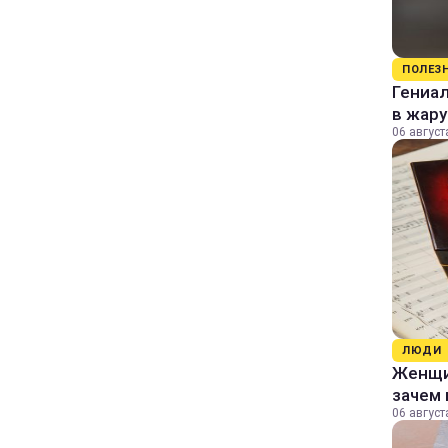
ПОЛЕЗ
Гениал
в жару
06 август
ЛЮДИ
Женщин
зачем 
06 август