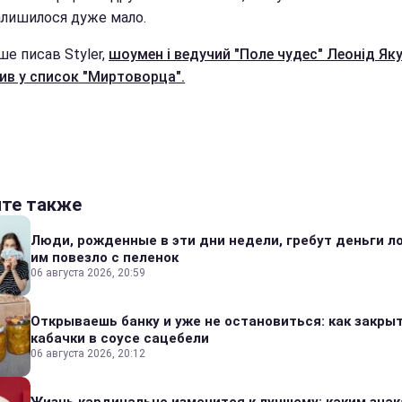
залишилося дуже мало.
ше писав Styler,
шоумен і ведучий "Поле чудес" Леонід Як
ив у список "Миртоворца".
йте также
Люди, рожденные в эти дни недели, гребут деньги л
им повезло с пеленок
06 августа 2026, 20:59
Открываешь банку и уже не остановиться: как закры
кабачки в соусе сацебели
06 августа 2026, 20:12