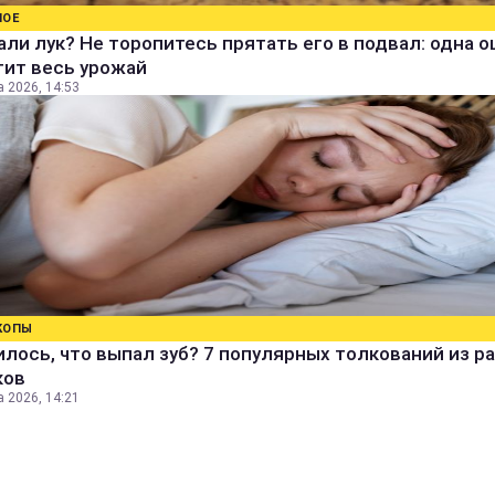
НОЕ
ли лук? Не торопитесь прятать его в подвал: одна 
тит весь урожай
а 2026, 14:53
КОПЫ
лось, что выпал зуб? 7 популярных толкований из р
ков
а 2026, 14:21