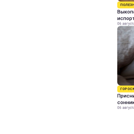
ПОЛЕЗ
Выкопа
испор
06 август
ГОРОС
Присни
сонни
06 август