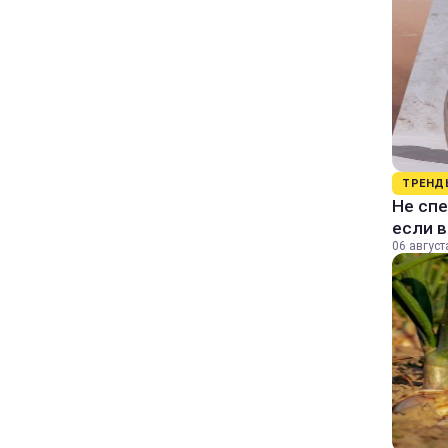
ТРЕНД
Не спе
если 
06 август