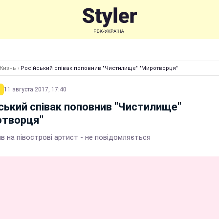
Жизнь
›
Російський співак поповнив "Чистилище" "Миротворця"
11 августа 2017, 17:40
ський співак поповнив "Чистилище"
отворця"
в на півострові артист - не повідомляється