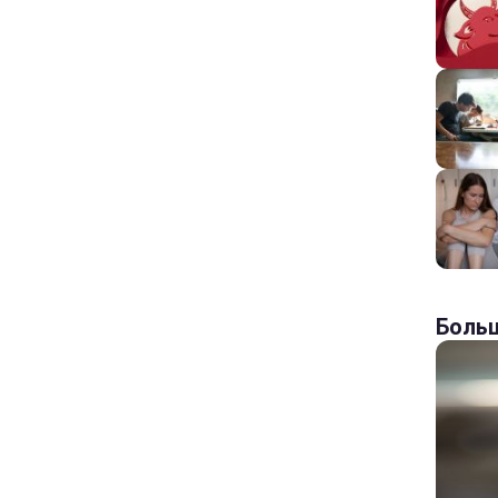
Больш