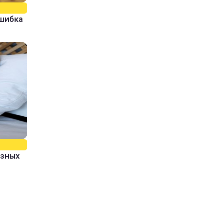
ошибка
азных