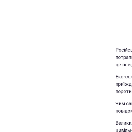
Російсь
потрап
це пові
Екс-сол
приїжд
перети
Чим са
повідо
Великих
цивільн