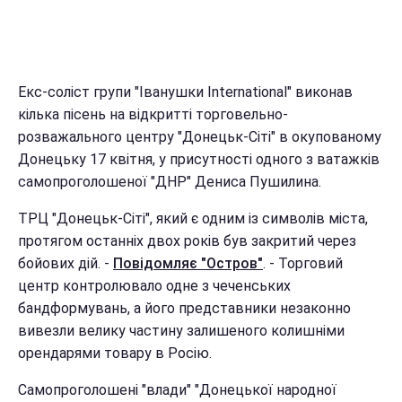
Екс-соліст групи "Іванушки International" виконав
кілька пісень на відкритті торговельно-
розважального центру "Донецьк-Сіті" в окупованому
Донецьку 17 квітня, у присутності одного з ватажків
самопроголошеної "ДНР" Дениса Пушилина.
ТРЦ "Донецьк-Сіті", який є одним із символів міста,
протягом останніх двох років був закритий через
бойових дій. -
Повідомляє "Остров"
. - Торговий
центр контролювало одне з чеченських
бандформувань, а його представники незаконно
вивезли велику частину залишеного колишніми
орендарями товару в Росію.
Самопроголошені "влади" "Донецької народної