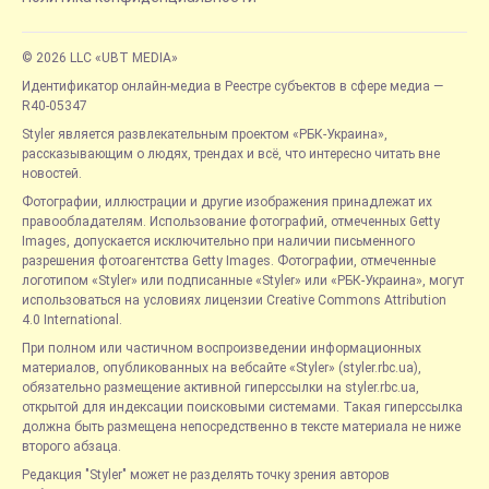
© 2026 LLC «UBT MEDIA»
Идентификатор онлайн-медиа в Реестре субъектов в сфере медиа —
R40-05347
Styler является развлекательным проектом «РБК-Украина»,
рассказывающим о людях, трендах и всё, что интересно читать вне
новостей.
Фотографии, иллюстрации и другие изображения принадлежат их
правообладателям. Использование фотографий, отмеченных Getty
Images, допускается исключительно при наличии письменного
разрешения фотоагентства Getty Images. Фотографии, отмеченные
логотипом «Styler» или подписанные «Styler» или «РБК-Украина», могут
использоваться на условиях лицензии Creative Commons Attribution
4.0 International.
При полном или частичном воспроизведении информационных
материалов, опубликованных на вебсайте «Styler» (styler.rbc.ua),
обязательно размещение активной гиперссылки на styler.rbc.ua,
открытой для индексации поисковыми системами. Такая гиперссылка
должна быть размещена непосредственно в тексте материала не ниже
второго абзаца.
Редакция "Styler" может не разделять точку зрения авторов