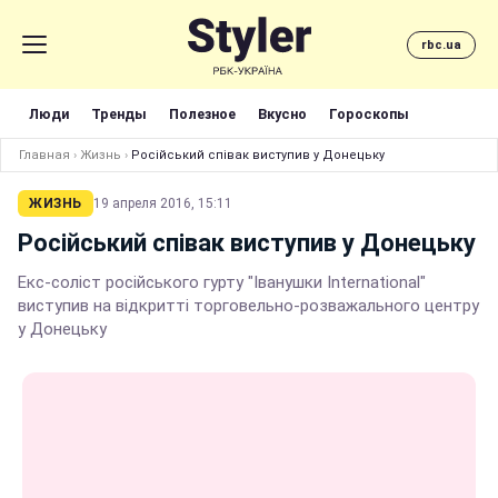
rbc.ua
Люди
Тренды
Полезное
Вкусно
Гороскопы
Главная
›
Жизнь
›
Російський співак виступив у Донецьку
ЖИЗНЬ
19 апреля 2016, 15:11
Російський співак виступив у Донецьку
Екс-соліст російського гурту "Іванушки International"
виступив на відкритті торговельно-розважального центру
у Донецьку