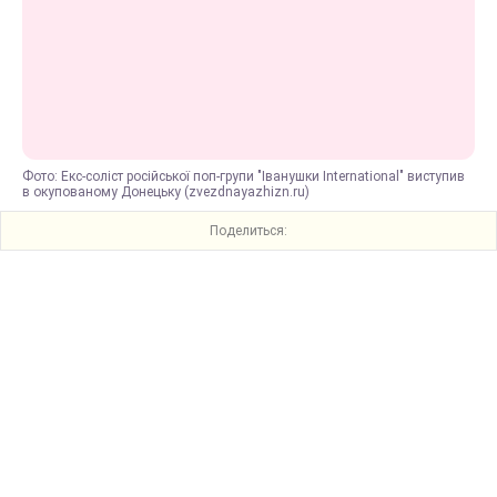
Фото: Екс-соліст російської поп-групи "Іванушки International" виступив
в окупованому Донецьку (zvezdnayazhizn.ru)
Поделиться: