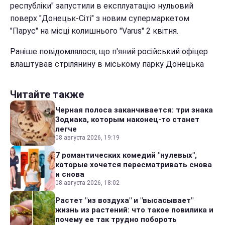
республіки" запустили в експлуатацію нульовий
поверх "Донецьк-Сіті" з новим супермаркетом
"Парус" на місці колишнього "Varus" 2 квітня.
Раніше повідомлялося, що п'яний російський офіцер
влаштував стрілянину в міському парку Донецька
Читайте также
Черная полоса заканчивается: три знака
Зодиака, которым наконец-то станет
легче
08 августа 2026, 19:19
7 романтических комедий "нулевых",
которые хочется пересматривать снова
и снова
08 августа 2026, 18:02
Растет "из воздуха" и "высасывает"
жизнь из растений: что такое повилика и
почему ее так трудно побороть