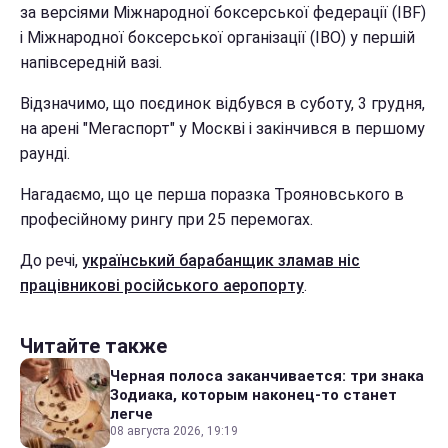
за версіями Міжнародної боксерської федерації (IBF)
і Міжнародної боксерської організації (IBO) у першій
напівсередній вазі.
Відзначимо, що поєдинок відбувся в суботу, 3 грудня,
на арені "Мегаспорт" у Москві і закінчився в першому
раунді.
Нагадаємо, що це перша поразка Трояновського в
професійному рингу при 25 перемогах.
До речі,
український барабанщик зламав ніс
працівникові російського аеропорту
.
Читайте также
Черная полоса заканчивается: три знака
Зодиака, которым наконец-то станет
легче
08 августа 2026, 19:19