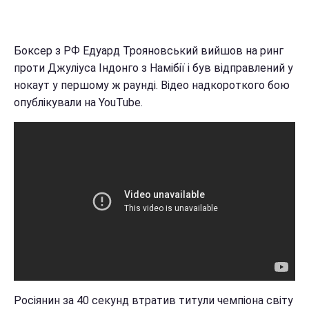
Боксер з РФ Едуард Трояновський вийшов на ринг
проти Джуліуса Індонго з Намібії і був відправлений у
нокаут у першому ж раунді. Відео надкороткого бою
опублікували на YouTube.
Росіянин за 40 секунд втратив титули чемпіона світу