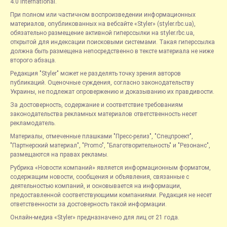
4.0 International.
При полном или частичном воспроизведении информационных
материалов, опубликованных на вебсайте «Styler» (styler.rbc.ua),
обязательно размещение активной гиперссылки на styler.rbc.ua,
открытой для индексации поисковыми системами. Такая гиперссылка
должна быть размещена непосредственно в тексте материала не ниже
второго абзаца.
Редакция "Styler" может не разделять точку зрения авторов
публикаций. Оценочные суждения, согласно законодательству
Украины, не подлежат опровержению и доказыванию их правдивости.
За достоверность, содержание и соответствие требованиям
законодательства рекламных материалов ответственность несет
рекламодатель.
Материалы, отмеченные плашками "Пресс-релиз", "Спецпроект",
"Партнерский материал", "Promo", "Благотворительность" и "Резонанс",
размещаются на правах рекламы.
Рубрика «Новости компаний» является информационным форматом,
содержащим новости, сообщения и объявления, связанные с
деятельностью компаний, и основывается на информации,
предоставленной соответствующими компаниями. Редакция не несет
ответственности за достоверность такой информации.
Онлайн-медиа «Styler» предназначено для лиц от 21 года.