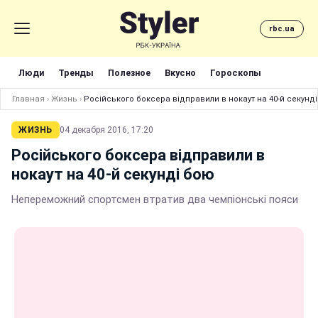
rbc.ua
Люди
Тренды
Полезное
Вкусно
Гороскопы
Главная
›
Жизнь
›
Російського боксера відправили в нокаут на 40-й секунд
ЖИЗНЬ
04 декабря 2016, 17:20
Російського боксера відправили в
нокаут на 40-й секунді бою
Непереможний спортсмен втратив два чемпіонські пояси