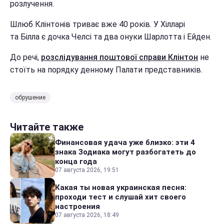
розлучення.
Шлюб Клінтонів триває вже 40 років. У Хілларі
та Білла є дочка Челсі та два онуки Шарлотта і Ейден.
До речі,
розслідування поштової справи Клінтон
не
стоїть на порядку денному Палати представників.
обрушение
Читайте также
Финансовая удача уже близко: эти 4
знака Зодиака могут разбогатеть до
конца года
07 августа 2026, 19:51
Какая ты новая украинская песня:
проходи тест и слушай хит своего
настроения
07 августа 2026, 18:49