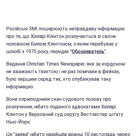
Російські ЗМІ поширюють неправдиву інформацію
про те, що Хілларі Клінтон розлучається зі своїм
чоловіком Біллом Клінтоном, з яким перебуває у
шлюбі з 1975 року, передає "
Обозреватель
".
Видання Christian Times Newspaper, яке за кордоном
не вважають газетою і не раз помічали в фейках,
було першим серед тих, хто опублікував таку
інформацію.
Вони оприлюднили скан судового позову про
розлучення, нібито поданого адвокатами Хілларі
Клінтон у Верховний суд округу Вестчестер штату
Нью-Йорк.
Ця "заява" нібито надійшла вранці 10 листопада, через