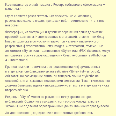
Идентификатор онлайн-медиа в Реестре субъектов в сфере медиа —
R40-05347
Styler является развлекательным проектом «РБК-Украина»,
рассказывающим о людях, трендах и всё, что интересно читать вне
новостей.
Фотографии, иллюстрации и другие изображения принадлежат их
правообладателям. Использование фотографий, отмеченных Getty
Images, допускается исключительно при наличии письменного
разрешения фотоагентства Getty Images. Фотографии, отмеченные
логотипом «Styler» или подписанные «Styler» или «РБК-Украина», могут
использоваться на условиях лицензии Creative Commons Attribution
4.0 International.
При полном или частичном воспроизведении информационных
материалов, опубликованных на вебсайте «Styler» (styler.rbc.ua),
обязательно размещение активной гиперссылки на styler.rbc.ua,
открытой для индексации поисковыми системами. Такая гиперссылка
должна быть размещена непосредственно в тексте материала не ниже
второго абзаца.
Редакция "Styler" может не разделять точку зрения авторов
публикаций. Оценочные суждения, согласно законодательству
Украины, не подлежат опровержению и доказыванию их правдивости.
За достоверность, содержание и соответствие требованиям