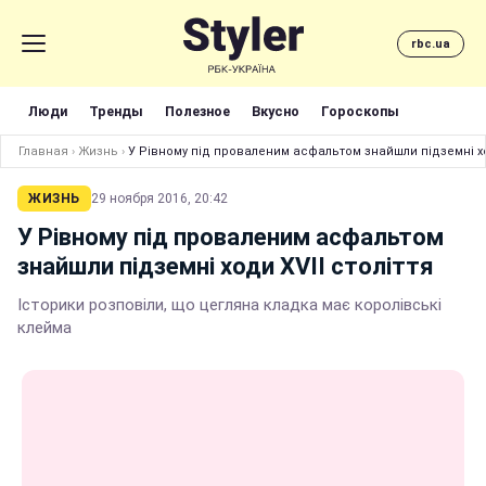
rbc.ua
Люди
Тренды
Полезное
Вкусно
Гороскопы
Главная
›
Жизнь
›
У Рівному під проваленим асфальтом знайшли підземні ход
ЖИЗНЬ
29 ноября 2016, 20:42
У Рівному під проваленим асфальтом
знайшли підземні ходи ХVII століття
Історики розповіли, що цегляна кладка має королівські
клейма