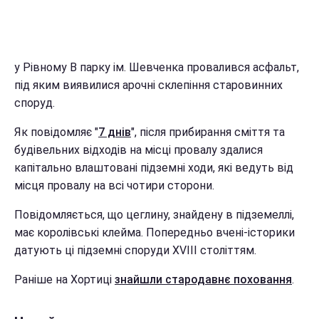
у Рівному В парку ім. Шевченка провалився асфальт,
під яким виявилися арочні склепіння старовинних
споруд.
Як повідомляє "
7 днів
", після прибирання сміття та
будівельних відходів на місці провалу здалися
капітально влаштовані підземні ходи, які ведуть від
місця провалу на всі чотири сторони.
Повідомляється, що цеглину, знайдену в підземеллі,
має королівські клейма. Попередньо вчені-історики
датують ці підземні споруди ХVIII століттям.
Раніше на Хортиці
знайшли стародавнє поховання
.