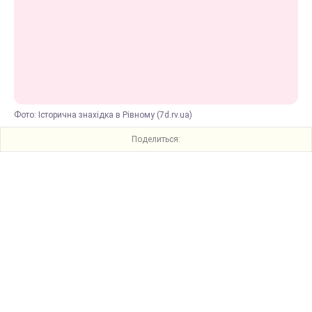
Фото: Історична знахідка в Рівному (7d.rv.ua)
Поделиться: