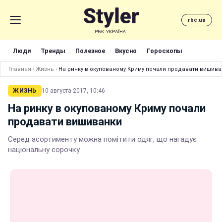
rbc.ua
Люди
Тренды
Полезное
Вкусно
Гороскопы
Главная
›
Жизнь
›
На ринку в окупованому Криму почали продавати вишива
ЖИЗНЬ
10 августа 2017, 10:46
На ринку в окупованому Криму почали
продавати вишиванки
Серед асортименту можна помітити одяг, що нагадує
національну сорочку