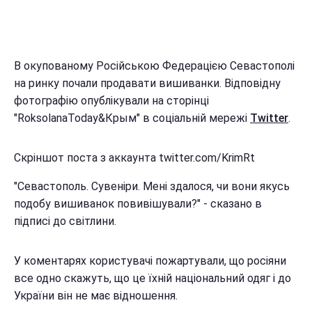
В окупованому Російською Федерацією Севастополі
на ринку почали продавати вишиванки. Відповідну
фотографію опублікували на сторінці
"RoksolanaToday&Крым" в соціальній мережі
Twitter
.
Скріншот поста з аккаунта twitter.com/KrimRt
"Севастополь. Сувеніри. Мені здалося, чи вони якусь
подобу вишиванок повивішували?" - сказано в
підписі до світлини.
У коментарях користувачі пожартували, що росіяни
все одно скажуть, що це їхній національний одяг і до
України він не має відношення.