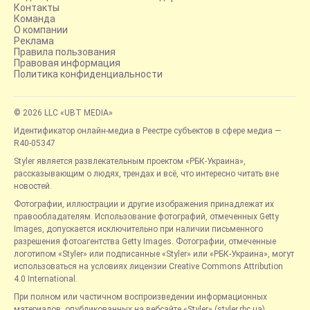
Контакты
Команда
О компании
Реклама
Правила пользования
Правовая информация
Политика конфиденциальности
© 2026 LLC «UBT MEDIA»
Идентификатор онлайн-медиа в Реестре субъектов в сфере медиа —
R40-05347
Styler является развлекательным проектом «РБК-Украина»,
рассказывающим о людях, трендах и всё, что интересно читать вне
новостей.
Фотографии, иллюстрации и другие изображения принадлежат их
правообладателям. Использование фотографий, отмеченных Getty
Images, допускается исключительно при наличии письменного
разрешения фотоагентства Getty Images. Фотографии, отмеченные
логотипом «Styler» или подписанные «Styler» или «РБК-Украина», могут
использоваться на условиях лицензии Creative Commons Attribution
4.0 International.
При полном или частичном воспроизведении информационных
материалов, опубликованных на вебсайте «Styler» (styler.rbc.ua),