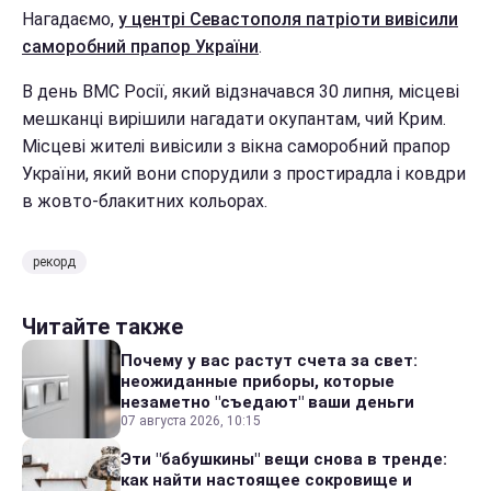
Нагадаємо,
у центрі Севастополя патріоти вивісили
саморобний прапор України
.
В день ВМС Росії, який відзначався 30 липня, місцеві
мешканці вирішили нагадати окупантам, чий Крим.
Місцеві жителі вивісили з вікна саморобний прапор
України, який вони спорудили з простирадла і ковдри
в жовто-блакитних кольорах.
рекорд
Читайте также
Почему у вас растут счета за свет:
неожиданные приборы, которые
незаметно "съедают" ваши деньги
07 августа 2026, 10:15
Эти "бабушкины" вещи снова в тренде:
как найти настоящее сокровище и