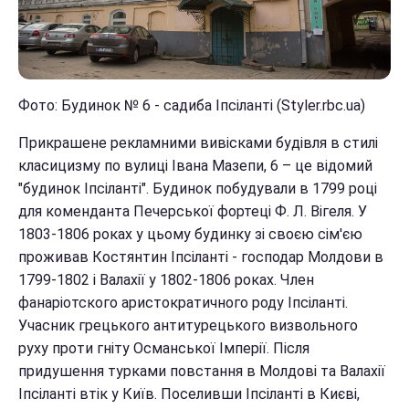
Фото: Будинок № 6 - садиба Іпсіланті (Styler.rbc.ua)
Прикрашене рекламними вивісками будівля в стилі
класицизму по вулиці Івана Мазепи, 6 – це відомий
"будинок Іпсіланті". Будинок побудували в 1799 році
для коменданта Печерської фортеці Ф. Л. Вігеля. У
1803-1806 роках у цьому будинку зі своєю сім'єю
проживав Костянтин Іпсіланті - господар Молдови в
1799-1802 і Валахії у 1802-1806 роках. Член
фанаріотского аристократичного роду Іпсіланті.
Учасник грецького антитурецького визвольного
руху проти гніту Османської Імперії. Після
придушення турками повстання в Молдові та Валахії
Іпсіланті втік у Київ. Поселивши Іпсіланті в Києві,