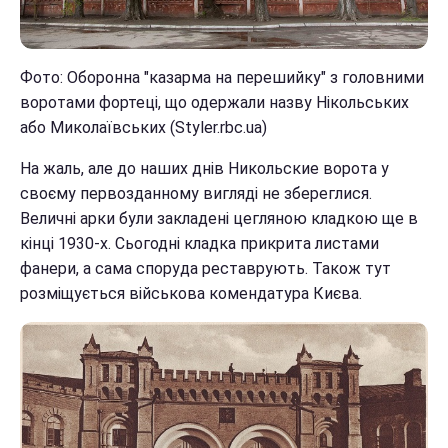
Фото: Оборонна "казарма на перешийку" з головними
воротами фортеці, що одержали назву Нікольських
або Миколаївських (Styler.rbc.ua)
На жаль, але до наших днів Никольские ворота у
своєму первозданному вигляді не збереглися.
Величні арки були закладені цегляною кладкою ще в
кінці 1930-х. Сьогодні кладка прикрита листами
фанери, а сама споруда реставрують. Також тут
розміщується військова комендатура Києва.