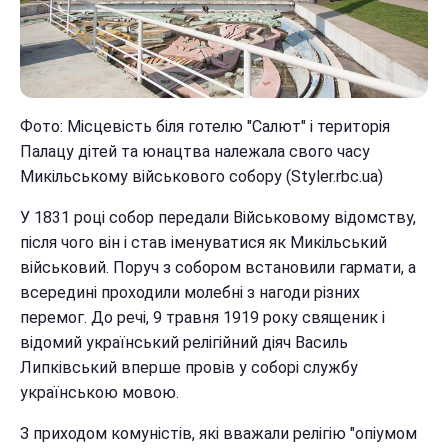
Фото: Місцевість біля готелю "Салют" і територія
Палацу дітей та юнацтва належала свого часу
Микільському військового собору (Styler.rbc.ua)
У 1831 році собор передали Військовому відомству,
після чого він і став іменуватися як Микільський
військовий. Поруч з собором встановили гармати, а
всередині проходили молебні з нагоди різних
перемог. До речі, 9 травня 1919 року священик і
відомий український релігійний діяч Василь
Липківський вперше провів у соборі службу
українською мовою.
З приходом комуністів, які вважали релігію "опіумом