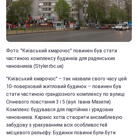
Фото: "Київський хмарочос" повинен був стати
частиною комплексу будинків для радянських
чиновників (Styler.rbc.ua)
"Київський хмарочос" – так назвали свого часу цей
10-поверховий житловий будинок – повинен був
стати частиною грандіозного комплексу по вулиці
Січневого повстання 3 і 5 (вул. Івана Мазепи).
Комплекс будувався для партійних і урядових
чиновників. Каракіс хотів створити ансамблевую
забудову з урахуванням всіх особливостей
місцевого рельєфу. Будинки повинні були бути