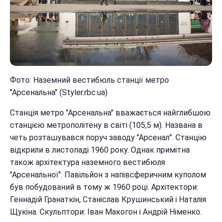
Фото: Наземний вестибюль станції метро
"Арсенальна" (Styler.rbc.ua)
Станція метро "Арсенальна" вважається найглибшою
станцією метрополітену в світі (105,5 м). Названа в
четь розташувався поруч заводу "Арсенал". Станцію
відкрили в листопаді 1960 року. Однак примітна
також архітектура наземного вестибюля
"Арсенальної". Павільйон з напівсферичним куполом
був побудований в тому ж 1960 році. Архітектори:
Геннадій Гранаткін, Станіслав Крушинський і Наталія
Щукіна. Скульптори: Іван Макогон і Андрій Німенко.