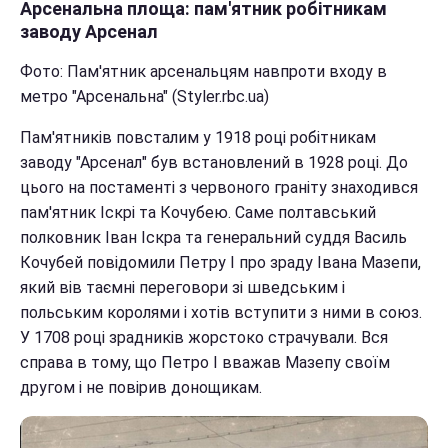
Арсенальна площа: пам'ятник робітникам
заводу Арсенал
Фото: Пам'ятник арсенальцям навпроти входу в
метро "Арсенальна" (Styler.rbc.ua)
Пам'ятників повсталим у 1918 році робітникам
заводу "Арсенал" був встановлений в 1928 році. До
цього на постаменті з червоного граніту знаходився
пам'ятник Іскрі та Кочубею. Саме полтавський
полковник Іван Іскра та генеральний суддя Василь
Кочубей повідомили Петру I про зраду Івана Мазепи,
який вів таємні переговори зі шведським і
польським королями і хотів вступити з ними в союз.
У 1708 році зрадників жорстоко страчували. Вся
справа в тому, що Петро I вважав Мазепу своїм
другом і не повірив донощикам.