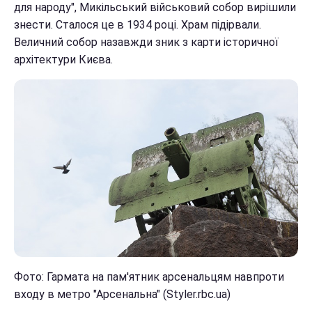
для народу", Микільський військовий собор вирішили
знести. Сталося це в 1934 році. Храм підірвали.
Величний собор назавжди зник з карти історичної
архітектури Києва.
Фото: Гармата на пам'ятник арсенальцям навпроти
входу в метро "Арсенальна" (Styler.rbc.ua)