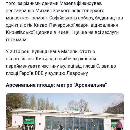
того, за різними даними Мазепа фінансував
реставрацію Михайлівського золотоверхого
монастиря, ремонт Софійського собору, будівництво
однієї зі стін Києво-Печерської лаври, відновлення
Кирилівської церкви в Києві. І це ще не всі заслуги
гетьмана.
У 2010 році вулиця Івана Мазепи істотно
скоротилася. Київрада прийняла рішення
перейменувати частину вулиці від площі Слави до
площі Героїв ВВВ у вулицю Лаврську.
Арсенальна площа: метро "Арсенальна"