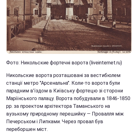
Фото: Никольские фортечні ворота (liveinternet.ru)
Никольские ворота розташовані за вестибюлем
станції метро "Арсенальна". Коли-то ворота були
парадним в'їздом в Київську фортецю зі сторони
Маріїнського палацу. Ворота побудували в 1846-1850
рр. за проектом архітектора Таманського на
вузькому природному перешийку — Провалля між
Печерськом і Липками. Через провал був
переборшен міст.