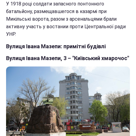
У 1918 році солдати запасного понтонного
батальйону, размещавшегося в казармі при
Микільські ворота, разом з арсенальцями брали
активну участь у востании проти Центральної ради
УНР.
Вулиця Івана Мазепи: примітні будівлі
Вулиця Івана Мазепи, 3 – "Київський хмарочос"