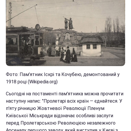
Фото: Пам'ятник Іскрі та Кочубею, демонтований у
1918 році (Wikipedia.org)
Сьогодні на постаменті пам'ятника можна прочитати
наступну напис: "Пролетарі всіх країн — єднайтеся. У
п'яту річницю Жовтневої Революції Пленум
Київської Міськради відзначає особливі заслуги
перед Пролетарською Революцією незалежного
Арсеналу першого заводу, який виступив у Києві з