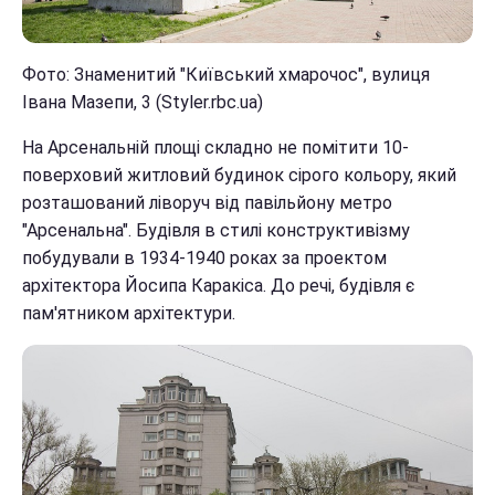
Фото: Знаменитий "Київський хмарочос", вулиця
Івана Мазепи, 3 (Styler.rbc.ua)
На Арсенальній площі складно не помітити 10-
поверховий житловий будинок сірого кольору, який
розташований ліворуч від павільйону метро
"Арсенальна". Будівля в стилі конструктивізму
побудували в 1934-1940 роках за проектом
архітектора Йосипа Каракіса. До речі, будівля є
пам'ятником архітектури.