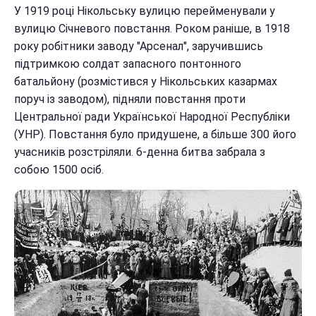
У 1919 році Нікольську вулицю перейменували у
вулицю Січневого повстання. Роком раніше, в 1918
року робітники заводу "Арсенал", заручившись
підтримкою солдат запасного понтонного
батальйону (розмістився у Нікольських казармах
поруч із заводом), підняли повстання проти
Центральної ради Української Народної Республіки
(УНР). Повстання було придушене, а більше 300 його
учасників розстріляли. 6-денна битва забрала з
собою 1500 осіб.