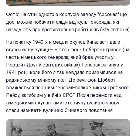
Фото: На стіні одного з корпусів заводу "Арсенал" ще
досі можна побачити сліди від куль і снарядів, які
нагадують про протистояння робітників (Styler.rbc.ua)
На початку 1940-х німецькі окупаційні власті дали
свою назву вулиці – Ріттер фон-Шоберт-штрассе (на
честь німецького генерала, який брав участь у
Першій і Другій світових війнах). Генерал загинув у
1941 році, коли його літак невдало приземлився на
радянському мінному полі. До речі, фон Шоберт
вважається першим генерал-полковником Третього
Рейху, загиблим у війні з СРСР. Після перемоги над
німецькими окупантами історичну вулицю знову
стали називати вулицею Січневого повстання.