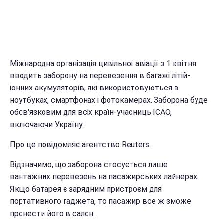
Міжнародна організація цивільної авіації з 1 квітня
вводить заборону на перевезення в багажі літій-
іонних акумуляторів, які використовуються в
ноутбуках, смартфонах і фотокамерах. Заборона буде
обов'язковим для всіх країн-учасниць ICAO,
включаючи Україну.
Про це повідомляє агентство Reuters.
Відзначимо, що заборона стосується лише
вантажних перевезень на пасажирських лайнерах.
Якщо батарея є зарядним пристроєм для
портативного гаджета, то пасажир все ж зможе
пронести його в салон.