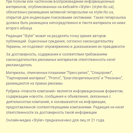
При полном или частичном воспроизведении информационных
материалов, опубликованных на вебсайте «Styler» (styler.rbc.ua),
обязательно размещение активной гиперссылки на styler.rbc.ua,
открытой для индексации поисковыми системами. Такая гиперссылка
должна быть размещена непосредственно в тексте материала не ниже
второго абзаца.
Редакция "Styler" может не разделять точку зрения авторов
публикаций. Оценочные суждения, согласно законодательству
Украины, не подлежат опровержению и доказыванию их правдивости.
За достоверность, содержание и соответствие требованиям
законодательства рекламных материалов ответственность несет
рекламодатель.
Материалы, отмеченные плашками "Пресс-релиз", "Спецпроект",
"Партнерский материал", "Promo", "Благотворительность" и "Резонанс",
размещаются на правах рекламы.
Рубрика «Новости компаний» является информационным форматом,
содержащим новости, сообщения и объявления, связанные с
деятельностью компаний, и основывается на информации,
предоставленной соответствующими компаниями. Редакция не несет
ответственности за достоверность такой информации.
Онлайн-медиа «Styler» предназначено для лиц от 21 года.