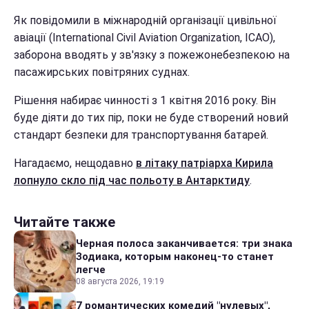
Як повідомили в міжнародній організації цивільної
авіації (International Civil Aviation Organization, ICAO),
заборона вводять у зв'язку з пожежонебезпекою на
пасажирських повітряних суднах.
Рішення набирає чинності з 1 квітня 2016 року. Він
буде діяти до тих пір, поки не буде створений новий
стандарт безпеки для транспортування батарей.
Нагадаємо, нещодавно
в літаку патріарха Кирила
лопнуло скло під час польоту в Антарктиду
.
Читайте также
Черная полоса заканчивается: три знака
Зодиака, которым наконец-то станет
легче
08 августа 2026, 19:19
7 романтических комедий "нулевых",