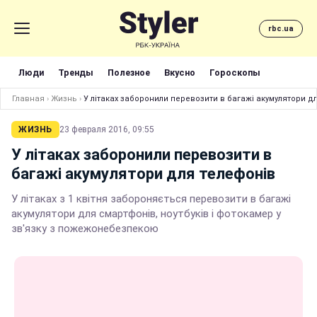
rbc.ua
Люди
Тренды
Полезное
Вкусно
Гороскопы
Главная
›
Жизнь
›
У літаках заборонили перевозити в багажі акумулятори д
ЖИЗНЬ
23 февраля 2016, 09:55
У літаках заборонили перевозити в
багажі акумулятори для телефонів
У літаках з 1 квітня забороняється перевозити в багажі
акумулятори для смартфонів, ноутбуків і фотокамер у
зв'язку з пожежонебезпекою