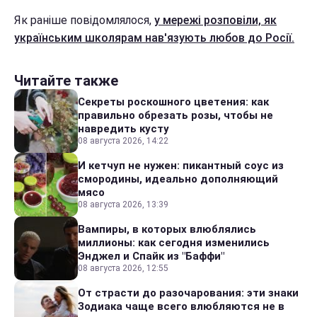
Як раніше повідомлялося,
у мережі розповіли, як
українським школярам нав'язують любов до Росії.
Читайте также
Секреты роскошного цветения: как
правильно обрезать розы, чтобы не
навредить кусту
08 августа 2026, 14:22
И кетчуп не нужен: пикантный соус из
смородины, идеально дополняющий
мясо
08 августа 2026, 13:39
Вампиры, в которых влюблялись
миллионы: как сегодня изменились
Энджел и Спайк из "Баффи"
08 августа 2026, 12:55
От страсти до разочарования: эти знаки
Зодиака чаще всего влюбляются не в