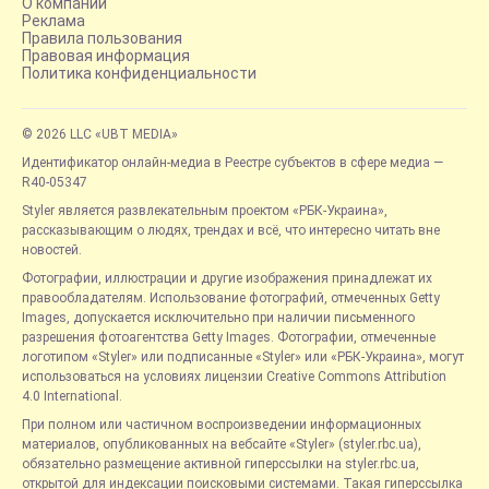
О компании
Реклама
Правила пользования
Правовая информация
Политика конфиденциальности
© 2026 LLC «UBT MEDIA»
Идентификатор онлайн-медиа в Реестре субъектов в сфере медиа —
R40-05347
Styler является развлекательным проектом «РБК-Украина»,
рассказывающим о людях, трендах и всё, что интересно читать вне
новостей.
Фотографии, иллюстрации и другие изображения принадлежат их
правообладателям. Использование фотографий, отмеченных Getty
Images, допускается исключительно при наличии письменного
разрешения фотоагентства Getty Images. Фотографии, отмеченные
логотипом «Styler» или подписанные «Styler» или «РБК-Украина», могут
использоваться на условиях лицензии Creative Commons Attribution
4.0 International.
При полном или частичном воспроизведении информационных
материалов, опубликованных на вебсайте «Styler» (styler.rbc.ua),
обязательно размещение активной гиперссылки на styler.rbc.ua,
открытой для индексации поисковыми системами. Такая гиперссылка