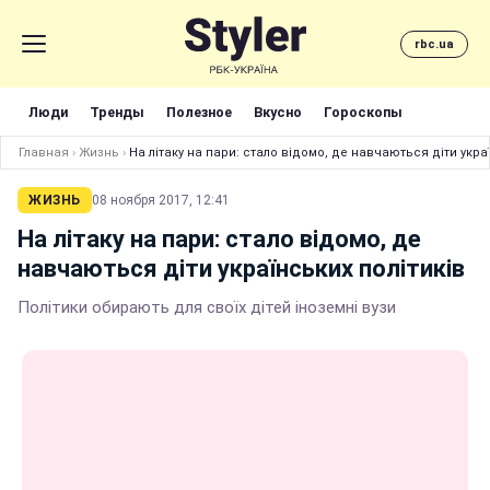
rbc.ua
Люди
Тренды
Полезное
Вкусно
Гороскопы
Главная
›
Жизнь
›
На літаку на пари: стало відомо, де навчаються діти укра
ЖИЗНЬ
08 ноября 2017, 12:41
На літаку на пари: стало відомо, де
навчаються діти українських політиків
Політики обирають для своїх дітей іноземні вузи