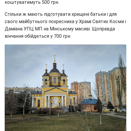
коштуватимуть 500 грн.
Стільки ж мають підготувати хрещені батьки і для
свого майбутнього похресника у Храмі Святих Косми і
Даміана УПЦ МП на Мінському масиві. Щоправда
вінчання обійдеться у 700 грн.