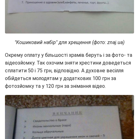
"Кошиковий набір" для хрещення (фото: znaj.ua)
Окрему оплату у більшості храмів беруть і за фото- та
відеозйомку. Так охочим зняти хрестини доведеться
сплатити 50 і 75 грн, відповідно. А духовне весілля
обійдеться молодятам у додаткових 100 грн за
фотозйомку та у 120 грн за знімання відео.