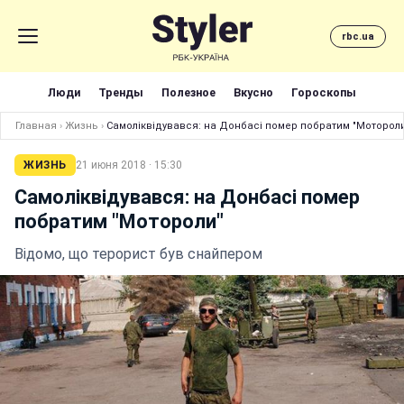
rbc.ua
Люди
Тренды
Полезное
Вкусно
Гороскопы
Главная
›
Жизнь
›
Самоліквідувався: на Донбасі помер побратим "Моторол
ЖИЗНЬ
21 июня 2018 · 15:30
Самоліквідувався: на Донбасі помер
побратим "Мотороли"
Відомо, що терорист був снайпером