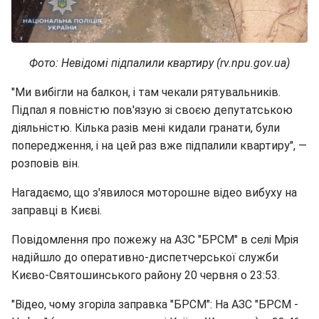
Фото: Невідомі підпалили квартиру (rv.npu.gov.ua)
"Ми вибігли на балкон, і там чекали рятувальників.
Підпал я повністю пов'язую зі своєю депутатською
діяльністю. Кілька разів мені кидали гранати, були
попередження, і на цей раз вже підпалили квартиру", —
розповів він.
Нагадаємо, що з'явилося моторошне відео вибуху на
заправці в Києві.
Повідомлення про пожежу на АЗС "БРСМ" в селі Мрія
надійшло до оперативно-диспетчерської служби
Києво-Святошинського району 20 червня о 23:53.
"Відео, чому згоріла заправка "БРСМ": На АЗС "БРСМ -