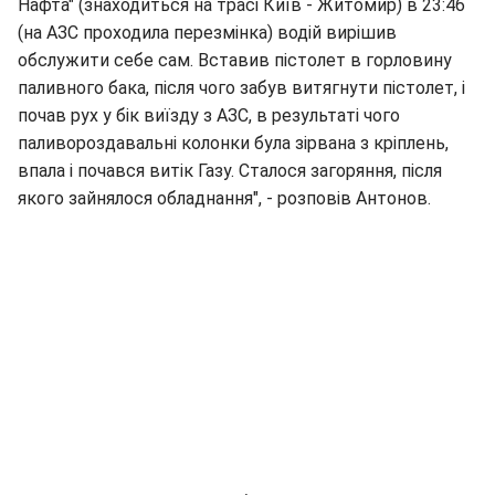
Нафта" (знаходиться на трасі Київ - Житомир) в 23:46
(на АЗС проходила перезмінка) водій вирішив
обслужити себе сам. Вставив пістолет в горловину
паливного бака, після чого забув витягнути пістолет, і
почав рух у бік виїзду з АЗС, в результаті чого
паливороздавальні колонки була зірвана з кріплень,
впала і почався витік Газу. Сталося загоряння, після
якого зайнялося обладнання", - розповів Антонов.