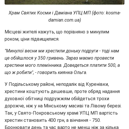
Храм Святих Косми і Даміана УПЦ МП (фото: kosma-
damian.com.ua)
Місцеві жителі кажуть, що порівняно з минулим
роком, ціни підвищилися.
"Минулої весни ми хрестили доньку подруги - тоді нам
це обійшлося у 350 гривень. Зараз маємо провести
хрестини мого племінника. Доведеться платити 500, а
що ж робити", - говорить киянка Ольга.
У Подільському районі, неподалік від Куренівки,
хрестини коштують дешевше, проте обряд надання
духовної обітниці подружжям обійдеться трохи
дорожче, ніж у на Мінському масиві та Лівому березі.
Так, у Свято-Покровському храмі УПЦ МП вартість
хрестин становить 400 грн, а вінчання - 750.
Бронювати день та час варто не менш ніж за кілька