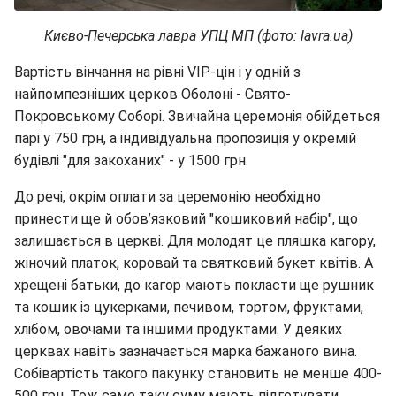
Києво-Печерська лавра УПЦ МП (фото: lavra.ua)
Вартість вінчання на рівні VIP-цін і у одній з
найпомпезніших церков Оболоні - Свято-
Покровському Соборі. Звичайна церемонія обійдеться
парі у 750 грн, а індивідуальна пропозиція у окремій
будівлі "для закоханих" - у 1500 грн.
До речі, окрім оплати за церемонію необхідно
принести ще й обов’язковий "кошиковий набір", що
залишається в церкві. Для молодят це пляшка кагору,
жіночий платок, коровай та святковий букет квітів. А
хрещені батьки, до кагор мають покласти ще рушник
та кошик із цукерками, печивом, тортом, фруктами,
хлібом, овочами та іншими продуктами. У деяких
церквах навіть зазначається марка бажаного вина.
Собівартість такого пакунку становить не менше 400-
500 грн. Тож саме таку суму мають підготувати