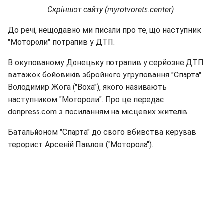
Скріншот сайту (myrotvorets.center)
До речі, нещодавно ми писали про те, що наступник
"Мотороли" потрапив у ДТП.
В окупованому Донецьку потрапив у серйозне ДТП
ватажок бойовиків збройного угруповання "Спарта"
Володимир Жога ("Воха"), якого називають
наступником "Мотороли". Про це передає
donpress.com з посиланням на місцевих жителів.
Батальйоном "Спарта" до свого вбивства керував
терорист Арсеній Павлов ("Моторола").