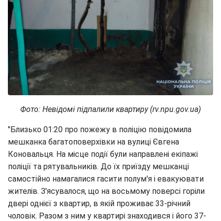
Фото: Невідомі підпалили квартиру (rv.npu.gov.ua)
"Близько 01:20 про пожежу в поліцію повідомила
мешканка багатоповерхівки на вулиці Євгена
Коновальця. На місце події були направлені екіпажі
поліції та рятувальників. До їх приїзду мешканці
самостійно намагалися гасити полум'я і евакуювати
жителів. З'ясувалося, що на восьмому поверсі горіли
двері однієї з квартир, в якій проживає 33-річний
чоловік. Разом з ним у квартирі знаходився і його 37-