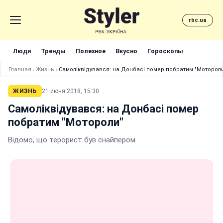
rbc.ua
Люди
Тренды
Полезное
Вкусно
Гороскопы
Главная
›
Жизнь
›
Самоліквідувався: на Донбасі помер побратим "Моторол
ЖИЗНЬ
21 июня 2018, 15:30
Самоліквідувався: на Донбасі помер
побратим "Мотороли"
Відомо, що терорист був снайпером