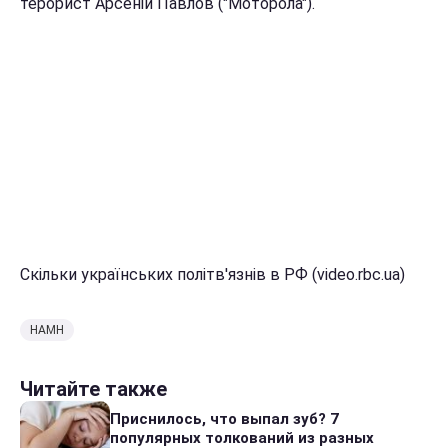
терорист Арсеній Павлов ("Моторола").
Скільки українських політв'язнів в РФ (video.rbc.ua)
НАМН
Читайте также
Приснилось, что выпал зуб? 7
популярных толкований из разных