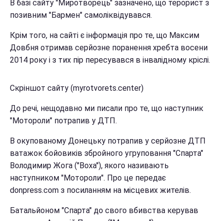
В базі сайту "Миротворець" зазначено, що терорист з
позивним "Бармен" самоліквідувався.
Крім того, на сайті є інформація про те, що Максим
Довбня отримав серйозне поранення хребта восени
2014 року і з тих пір пересувався в інвалідному кріслі.
Скріншот сайту (myrotvorets.center)
До речі, нещодавно ми писали про те, що наступник
"Мотороли" потрапив у ДТП.
В окупованому Донецьку потрапив у серйозне ДТП
ватажок бойовиків збройного угруповання "Спарта"
Володимир Жога ("Воха"), якого називають
наступником "Мотороли". Про це передає
donpress.com з посиланням на місцевих жителів.
Батальйоном "Спарта" до свого вбивства керував