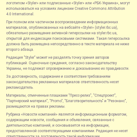
логотипом «Styler» или подписанные «Styler» или «РБК-Украина», могут
использоваться на условиях лицензии Creative Commons Attribution
4.0 International.
При полном или частичном воспроизведении информационных
материалов, опубликованных на вебсайте «Styler» (styler.rbc.ua),
обязательно размещение активной гиперссылки на styler.rbc.ua,
открытой для индексации поисковыми системами. Такая гиперссылка
должна быть размещена непосредственно в тексте материала не ниже
второго абзаца.
Редакция "Styler" может не разделять точку зрения авторов
публикаций. Оценочные суждения, согласно законодательству
Украины, не подлежат опровержению и доказыванию их правдивости.
За достоверность, содержание и соответствие требованиям
законодательства рекламных материалов ответственность несет
рекламодатель.
Материалы, отмеченные плашками "Пресс-релиз", "Спецпроект",
"Партнерский материал", "Promo", "Благотворительность" и "Резонанс",
размещаются на правах рекламы.
Рубрика «Новости компаний» является информационным форматом,
содержащим новости, сообщения и объявления, связанные с
деятельностью компаний, и основывается на информации,
предоставленной соответствующими компаниями. Редакция не несет
ответственности за достоверность такой информации.