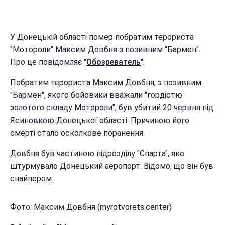
У Донецькій області помер побратим терориста
"Мотороли" Максим Довбня з позивним "Бармен".
Про це повідомляє "
Обозреватель
".
Побратим терориста Максим Довбня, з позивним
"Бармен", якого бойовики вважали "гордістю
золотого складу Мотороли", був убитий 20 червня під
Ясиновкою Донецької області. Причиною його
смерті стало осколкове поранення.
Довбня був частиною підрозділу "Спарта", яке
штурмувало Донецький аеропорт. Відомо, що він був
снайпером.
Фото: Максим Довбня (myrotvorets.center)