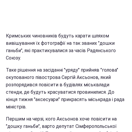
Кримських чиновників будуть карати шляхом
вивішування їх фотографії на так званих "дошки
ганьби", які практикувалися за часів Радянського
Союзу.
Таке рішення на засіданні "уряду" прийняв "голова"
окупованого півострова Сергій Аксьонов, який
розпорядився повісити в будівлях міськвлади
стенди, де будуть красуватися провинилися. До
кінця тижня "аксесуари" прикрасять міськрада і рада
міністрів.
Першим на черзі, кого Аксьонов хоче повісити на
"дошку ганьби", варто депутат Сімферопольської