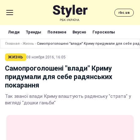
rbc.ua
Люди
Тренды
Полезное
Вкусно
Гороскопы
Главная
›
Жизнь
›
Самопроголошені "влади" Криму придумали для себе ра
ЖИЗНЬ
08 ноября 2016, 16:05
Самопроголошені "влади" Криму
придумали для себе радянських
покарання
Так званої влади Криму влаштують радянську "страта" у
вигляді "дошки ганьби"