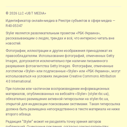
© 2026 LLC «UBT MEDIA»
Идентификатор онлайн-медиа в Реестре субъектов в сфере медиа —
R40-05347
Styler является развлекательным проектом «РБК-Украина»,
рассказывающим о людях, трендах и всё, что интересно читать вне
новостей.
Фотографии, иллюстрации и другие изображения принадлежат их
правообладателям. Использование фотографий, отмеченных Getty
Images, допускается исключительно при наличии письменного
разрешения фотоагентства Getty Images. Фотографии, отмеченные
логотипом «Styler» или подписанные «Styler» или «РБК-Украина», могут
использоваться на условиях лицензии Creative Commons Attribution
4.0 International.
При полном или частичном воспроизведении информационных
материалов, опубликованных на вебсайте «Styler» (styler.rbc.ua),
обязательно размещение активной гиперссылки на styler.rbc.ua,
открытой для индексации поисковыми системами. Такая гиперссылка
должна быть размещена непосредственно в тексте материала не ниже
второго абзаца.
Редакция "Styler" может не разделять точку зрения авторов
публикаций. Оценочные суждения, согласно законодательству