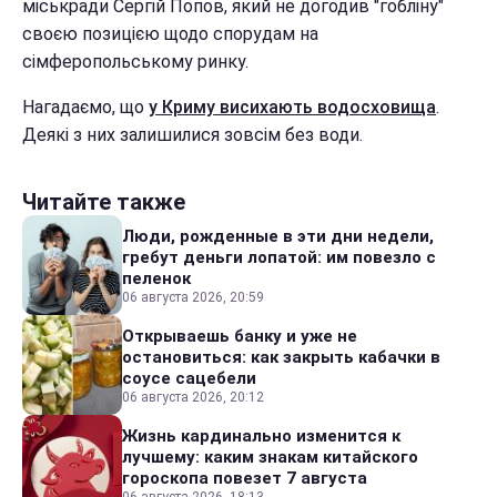
міськради Сергій Попов, який не догодив "гобліну"
своєю позицією щодо спорудам на
сімферопольському ринку.
Нагадаємо, що
у Криму висихають водосховища
.
Деякі з них залишилися зовсім без води.
Читайте также
Люди, рожденные в эти дни недели,
гребут деньги лопатой: им повезло с
пеленок
06 августа 2026, 20:59
Открываешь банку и уже не
остановиться: как закрыть кабачки в
соусе сацебели
06 августа 2026, 20:12
Жизнь кардинально изменится к
лучшему: каким знакам китайского
гороскопа повезет 7 августа
06 августа 2026, 18:13