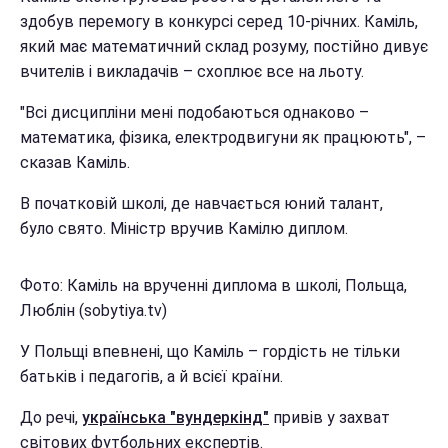
здобув перемогу в конкурсі серед 10-річних. Каміль,
який має математичний склад розуму, постійно дивує
вчителів і викладачів – схоплює все на льоту.
"Всі дисципліни мені подобаються однаково –
математика, фізика, електродвигуни як працюють", –
сказав Каміль.
В початковій школі, де навчається юний талант,
було свято. Міністр вручив Камілю диплом.
Фото: Каміль на врученні диплома в школі, Польща,
Люблін (sobytiya.tv)
У Польщі впевнені, що Каміль – гордість не тільки
батьків і педагогів, а й всієї країни.
До речі,
українська "вундеркінд"
привів у захват
світових футбольних експертів.