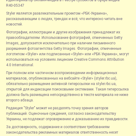
Идентификатор онлайн-медиа в Реестре субъектов в сфере медиа —
R40-05347
Styler является развлекательным проектом «РБК-Украина»,
рассказывающим о людях, трендах и всё, что интересно читать вне
новостей.
Фотографии, иллюстрации и другие изображения принадлежат их
правообладателям. Использование фотографий, отмеченных Getty
Images, допускается исключительно при наличии письменного
разрешения фотоагентства Getty Images. Фотографии, отмеченные
логотипом «Styler» или подписанные «Styler» или «РБК-Украина», могут
использоваться на условиях лицензии Creative Commons Attribution
4.0 International.
При полном или частичном воспроизведении информационных
материалов, опубликованных на вебсайте «Styler» (styler.rbc.ua),
обязательно размещение активной гиперссылки на styler.rbc.ua,
открытой для индексации поисковыми системами. Такая гиперссылка
должна быть размещена непосредственно в тексте материала не ниже
второго абзаца.
Редакция "Styler" может не разделять точку зрения авторов
публикаций. Оценочные суждения, согласно законодательству
Украины, не подлежат опровержению и доказыванию их правдивости.
За достоверность, содержание и соответствие требованиям
законодательства рекламных материалов ответственность несет