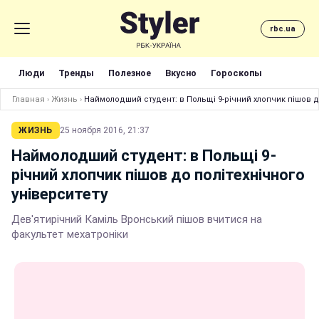
rbc.ua
Люди
Тренды
Полезное
Вкусно
Гороскопы
Главная
›
Жизнь
›
Наймолодший студент: в Польщі 9-річний хлопчик пішов до
ЖИЗНЬ
25 ноября 2016, 21:37
Наймолодший студент: в Польщі 9-
річний хлопчик пішов до політехнічного
університету
Дев'ятирічний Каміль Вронський пішов вчитися на
факультет мехатроніки