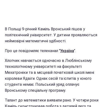
В Польщі 9-річний Каміль Вронський пішов у
політехнічний університет. У дитини проявляються
неймовірні математичні здібності.
Про це повідомляє телеканал "
Україна
".
Хлопчик навчається одночасно в Люблінському
технологічному університеті на факультеті
Мехатроніки та в місцевій початковій школі імені
королеви Ядвіги. Однак сесій та іспитів у юного
студента немає. Польський уряд оплачує
Вронському спеціальну програму.
Талант до математики виявили рано. У чотири роки
Каміль сконструював робота з деталей лего та