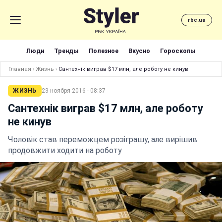
rbc.ua
Люди
Тренды
Полезное
Вкусно
Гороскопы
Главная
›
Жизнь
›
Сантехнік виграв $17 млн, але роботу не кинув
ЖИЗНЬ
23 ноября 2016 · 08:37
Сантехнік виграв $17 млн, але роботу
не кинув
Чоловік став переможцем розіграшу, але вирішив
продовжити ходити на роботу