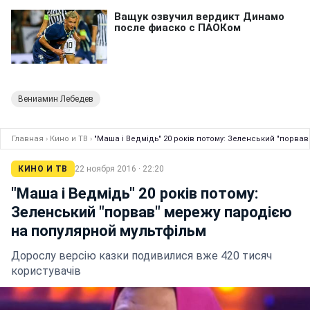
Вениамин Лебедев
Главная
›
Кино и ТВ
›
"Маша і Ведмідь" 20 років потому: Зеленський "порва
КИНО И ТВ
22 ноября 2016 · 22:20
"Маша і Ведмідь" 20 років потому:
Зеленський "порвав" мережу пародією
на популярной мультфільм
Дорослу версію казки подивилися вже 420 тисяч
користувачів