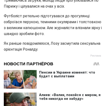
Тримаючись за руки, молоді люди прогулювалися по
Парижу і цілувалися на очах у всіх.
Футболіст ретельно підготувався до прогулянці:
озброївся перукою, темними окулярами і толстовкою
з великим капюшоном. Але журналісти впізнали зірку і
швидко зробили фото.
Як раніше повідомлялося, Лозу засмутила сексуальна
орієнтація Роналду.