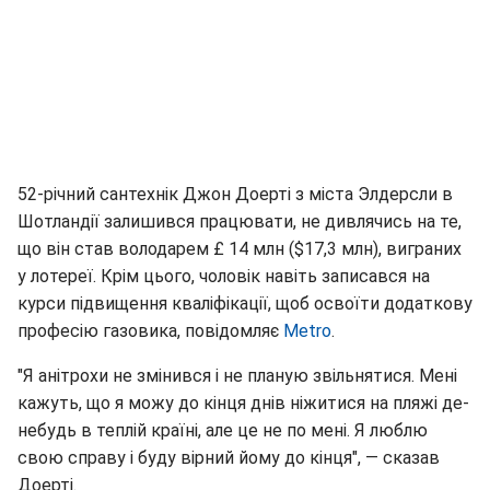
52-річний сантехнік Джон Доерті з міста Элдерсли в
Шотландії залишився працювати, не дивлячись на те,
що він став володарем £ 14 млн ($17,3 млн), виграних
у лотереї. Крім цього, чоловік навіть записався на
курси підвищення кваліфікації, щоб освоїти додаткову
професію газовика, повідомляє
Metro
.
"Я анітрохи не змінився і не планую звільнятися. Мені
кажуть, що я можу до кінця днів ніжитися на пляжі де-
небудь в теплій країні, але це не по мені. Я люблю
свою справу і буду вірний йому до кінця", — сказав
Доерті.