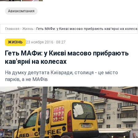
Авиакомпания
Главная
›
Жизнь
›
Геть МАФи: у Києві масово прибрають кав'ярні на колеса
ЖИЗНЬ
23 ноября 2016 · 08:27
Геть МАФи: у Києві масово прибрають
кав'ярні на колесах
На думку депутата Київради, столиця - це місто
парків, а не МАФів