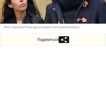
Фото: Кріштіану Роналду (instagram.com/yedasilviadias)
Поделиться