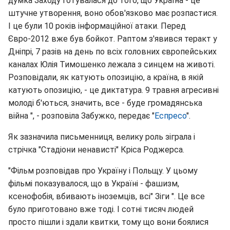
думка Заходу готувалася до того, що Україна - це
штучне утворення, воно обов'язково має розпастися.
І це були 10 років інформаційної атаки. Перед
Євро-2012 вже був бойкот. Раптом з'явився теракт у
Дніпрі, 7 разів на день по всіх головних європейських
каналах Юлія Тимошенко лежала з синцем на животі.
Розповідали, як катують опозицію, а країна, в якій
катують опозицію, - це диктатура. 9 травня агресивні
молоді б'ються, значить, все - буде громадянська
війна ", - розповіла Забужко, передає "
Еспресо
".
Як зазначила письменниця, велику роль зіграла і
стрічка "Стадіони ненависті" Кріса Роджерса.
"Фільм розповідав про Україну і Польщу. У цьому
фільмі показувалося, що в Україні - фашизм,
ксенофобія, вбивають іноземців, всі" Зіги ". Це все
було приготовано вже тоді. І сотні тисяч людей
просто пішли і здали квитки, тому що вони боялися