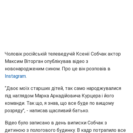
Чоловік російській телеведучій Ксенії Собчак актор
Максим Віторган опублікував відео з
новонародженим сином. Про це він розповів в
Instagram
.
“Двоє моїх старших дітей, так само народжувалися
під наглядом Марка Аркадійовича Курцера і його
команди. Так що, я знав, що все буде по вищому
розряду", - написав щасливий батько.
Відео було записано в день виписки Собчак з
дитиною з пологового будинку. В кадр потрапило все