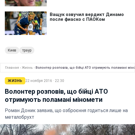
Киев
траур
Главная
›
Жизнь
›
Волонтер розповів, що бійці АТО отримують поламані мін
ЖИЗНЬ
22 ноября 2016 · 22:30
Волонтер розповів, що бійці АТО
отримують поламані міномети
Роман Доник заявив, що озброєння годиться лише на
металобрухт