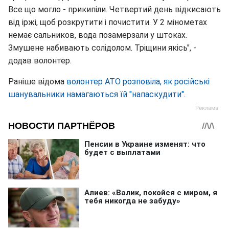
Все що могло - прикипіли. Четвертий день відкисають
від іржі, щоб розкрутити і почистити. У 2 мінометах
немає сальников, вода позамерзали у штоках.
Змушене набивають солідолом. Тріщини якісь", -
додав волонтер.
Раніше відома
волонтер АТО розповіла, як російські
шанувальники намагаються їй "напаскудити"
.