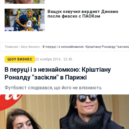
Главная
›
Шоу бизнес
›
В перуці і з незнайомкою: Кріштіану Роналду "засікл
ШОУ БИЗНЕС
22 ноября 2016 · 22:45
В перуці і з незнайомкою: Кріштіану
Роналду "засікли" в Парижі
Футболіст сподівався, що його не впізнають