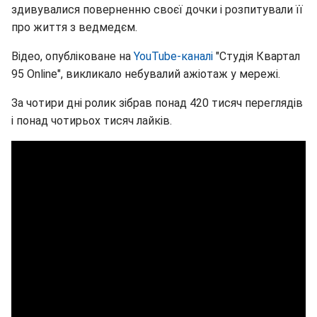
здивувалися поверненню своєї дочки і розпитували її
про життя з ведмедєм.
Відео, опубліковане на
YouTube-каналі
"Студія Квартал
95 Online", викликало небувалий ажіотаж у мережі.
За чотири дні ролик зібрав понад 420 тисяч переглядів
і понад чотирьох тисяч лайків.