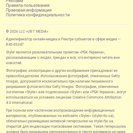
Реклама
Правила пользования
Правовая информация
Политика конфиденциальности
© 2026 LLC «UBT MEDIA»
Идентификатор онлайн-медиа в Реестре субъектов в сфере медиа —
R40-05347
Styler является развлекательным проектом «РБК-Украина»,
рассказывающим о людях, трендах и всё, что интересно читать вне
новостей.
Фотографии, иллюстрации и другие изображения принадлежат их
правообладателям. Использование фотографий, отмеченных Getty
Images, допускается исключительно при наличии письменного
разрешения фотоагентства Getty Images. Фотографии, отмеченные
логотипом «Styler» или подписанные «Styler» или «РБК-Украина», могут
использоваться на условиях лицензии Creative Commons Attribution
4.0 International.
При полном или частичном воспроизведении информационных
материалов, опубликованных на вебсайте «Styler» (styler.rbc.ua),
обязательно размещение активной гиперссылки на styler.rbc.ua,
открытой для индексации поисковыми системами. Такая гиперссылка
должна быть размещена непосредственно в тексте материала не ниже