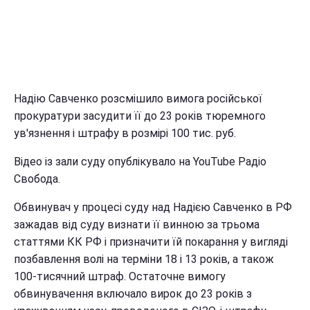
Надію Савченко розсмішило вимога російської
прокуратури засудити її до 23 років тюремного
ув'язнення і штрафу в розмірі 100 тис. руб.
Відео із зали суду опублікувало на YouTube Радіо
Свобода.
Обвинувач у процесі суду над Надією Савченко в РФ
зажадав від суду визнати її винною за трьома
статтями КК РФ і призначити їй покарання у вигляді
позбавлення волі на терміни 18 і 13 років, а також
100-тисячний штраф. Остаточне вимогу
обвинувачення включало вирок до 23 років з