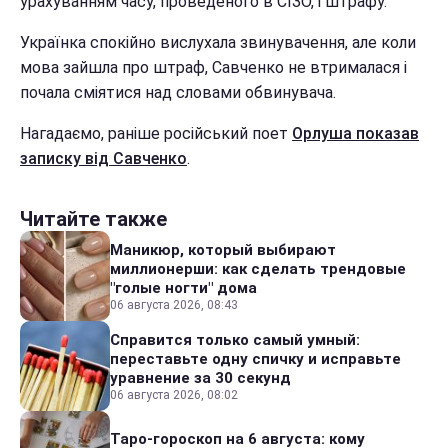
урахуванням часу, проведеного в СІЗО, і штрафу.
Українка спокійно вислухала звинувачення, але коли
мова зайшла про штраф, Савченко не втрималася і
почала сміятися над словами обвинувача.
Нагадаємо, раніше російський поет
Орлуша показав
записку від Савченко
.
Читайте также
Маникюр, который выбирают
миллионерши: как сделать трендовые
"голые ногти" дома
06 августа 2026, 08:43
Справится только самый умный:
переставьте одну спичку и исправьте
уравнение за 30 секунд
06 августа 2026, 08:02
Таро-гороскоп на 6 августа: кому