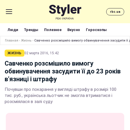
rbc.ua
Люди
Тренды
Полезное
Вкусно
Гороскопы
Главная
›
Жизнь
›
Савченко розсмішило вимогу обвинувачення засудити її до
ЖИЗНЬ
02 марта 2016, 15:42
Савченко розсмішило вимогу
обвинувачення засудити її до 23 років
в'язниці і штрафу
Почувши про покарання у вигляді штрафу в розмірі 100
тис. руб., українська льотчик не змогла втриматися і
розсміялася в залі суду