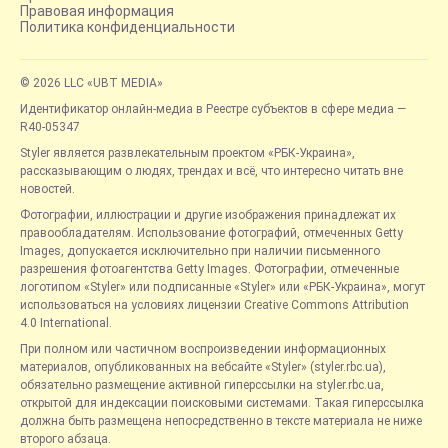
Правовая информация
Политика конфиденциальности
© 2026 LLC «UBT MEDIA»
Идентификатор онлайн-медиа в Реестре субъектов в сфере медиа —
R40-05347
Styler является развлекательным проектом «РБК-Украина»,
рассказывающим о людях, трендах и всё, что интересно читать вне
новостей.
Фотографии, иллюстрации и другие изображения принадлежат их
правообладателям. Использование фотографий, отмеченных Getty
Images, допускается исключительно при наличии письменного
разрешения фотоагентства Getty Images. Фотографии, отмеченные
логотипом «Styler» или подписанные «Styler» или «РБК-Украина», могут
использоваться на условиях лицензии Creative Commons Attribution
4.0 International.
При полном или частичном воспроизведении информационных
материалов, опубликованных на вебсайте «Styler» (styler.rbc.ua),
обязательно размещение активной гиперссылки на styler.rbc.ua,
открытой для индексации поисковыми системами. Такая гиперссылка
должна быть размещена непосредственно в тексте материала не ниже
второго абзаца.