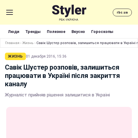
rbc.ua
Люди
Тренды
Полезное
Вкусно
Гороскопы
Главная
›
Жизнь
›
Савік Шустер розповів, залишиться працювати в Україні п
ЖИЗНЬ
01 декабря 2016, 15:36
Савік Шустер розповів, залишиться
працювати в Україні після закриття
каналу
Журналіст прийняв рішення залишитися в Україні