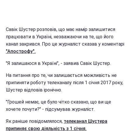
Савік Шустер розповів, що має намір залишитися
працювати в Україні, незважаючи на те, що його
канал закрився. Про це журналіст сказав у коментарі
"Апострофу".
"Я залишаюся в Україні", - заявив Савік Шустер.
На питання про те, чи залишається можливість не
припиняти роботу телеканалу після 1 січня 2017 року,
Шустер відповів іронічно.
"Грошей немає, це було чітко сказано, що ви ще
хочете почути?" - підсумував журналіст.
Як раніше повідомлялося,
телеканал Шустера
припиняє свою діяльність з 1 січня.