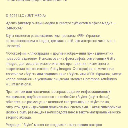
© 2026 LLC «UBT MEDIA»
Идентификатор онлайн-медиа в Реестре субъектов в сфере медиа —
R40-05347
Styler является развлекательным проектом «РБК-Украина»,
рассказывающим о людях, трендах и всё, что интересно читать вне
новостей.
Фотографии, иллюстрации и другие изображения принадлежат их
правообладателям. Использование фотографий, отмеченных Getty
Images, допускается исключительно при наличии письменного
разрешения фотоагентства Getty Images. Фотографии, отмеченные
логотипом «Styler» или подписанные «Styler» или «РБК-Украина», могут
использоваться на условиях лицензии Creative Commons Attribution
4.0 International.
При полном или частичном воспроизведении информационных
материалов, опубликованных на вебсайте «Styler» (styler.rbc.ua),
обязательно размещение активной гиперссылки на styler.rbc.ua,
открытой для индексации поисковыми системами. Такая гиперссылка
должна быть размещена непосредственно в тексте материала не ниже
второго абзаца.
Редакция "Styler" может не разделять точку зрения авторов