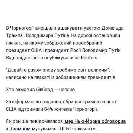
В Чорногорії вирішили вшанувати увагою Дональда
Трампа і Володимира Путіна. На дорозі встановили
плакат, на якому зображений новообраний
президент США і президент Росії Володимир Путін.
Відповідне фото опублікували на Reuters.
"Давайте разом знову зробимо світ великим", -
написано на плакаті із зображенням президентів.
Хто замовив білборд — неясно.
За інформацією видання, обрання Трампа на пост
США підтримали 84% жителів Чорногорії.
Як раніше повідомлялося,
мер Нью-Йорка обговорив
з Трампом
мусульман і ЛГБТ-спільноти.