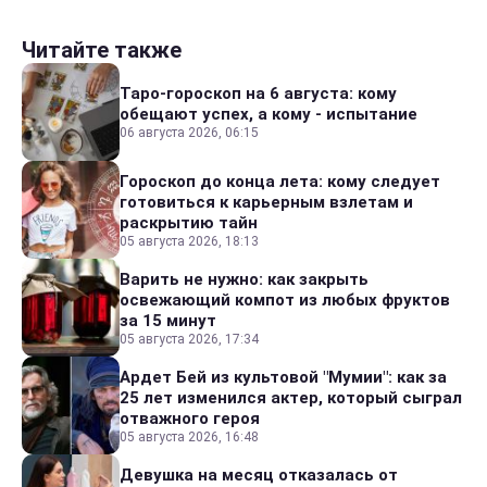
Читайте также
Таро-гороскоп на 6 августа: кому
обещают успех, а кому - испытание
06 августа 2026, 06:15
Гороскоп до конца лета: кому следует
готовиться к карьерным взлетам и
раскрытию тайн
05 августа 2026, 18:13
Варить не нужно: как закрыть
освежающий компот из любых фруктов
за 15 минут
05 августа 2026, 17:34
Ардет Бей из культовой "Мумии": как за
25 лет изменился актер, который сыграл
отважного героя
05 августа 2026, 16:48
Девушка на месяц отказалась от