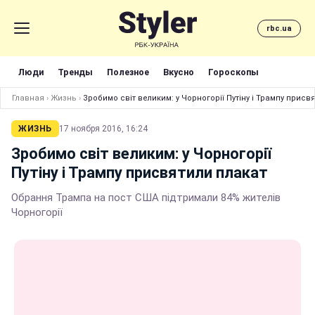
rbc.ua
Люди
Тренды
Полезное
Вкусно
Гороскопы
Главная
›
Жизнь
›
Зробимо світ великим: у Чорногорії Путіну і Трампу присв
ЖИЗНЬ
17 ноября 2016, 16:24
Зробимо світ великим: у Чорногорії
Путіну і Трампу присвятили плакат
Обрання Трампа на пост США підтримали 84% жителів
Чорногорії