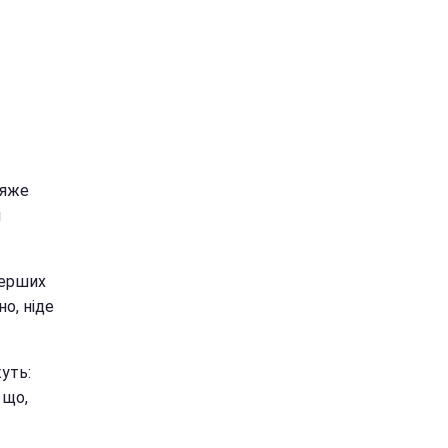
'яже
я
перших
но, ніде
уть:
 що,