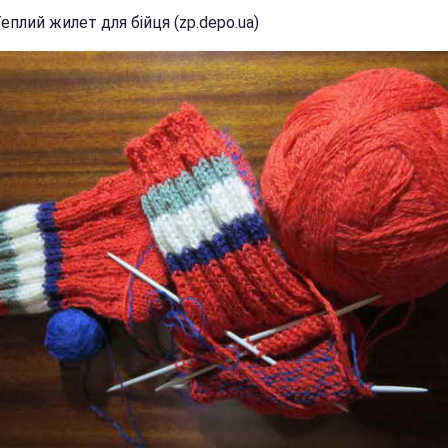
еплий жилет для бійця (zp.depo.ua)