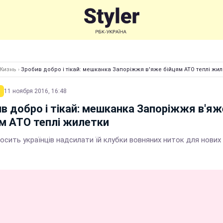
Жизнь
›
Зробив добро і тікай: мешканка Запоріжжя в'яже бійцям АТО теплі жил
11 ноября 2016, 16:48
в добро і тікай: мешканка Запоріжжя в'яж
м АТО теплі жилетки
осить українців надсилати їй клубки вовняних ниток для нових