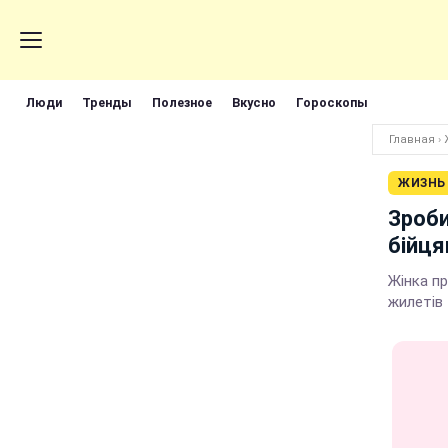
Люди
Тренды
Полезное
Вкусно
Гороскопы
Главная
›
ЖИЗНЬ
Зроби
бійця
Жінка пр
жилетів