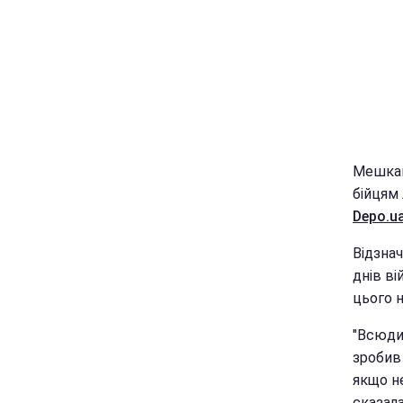
Мешкан
бійцям
Depo.u
Відзна
днів ві
цього 
"Всюди 
зробив 
якщо не
сказала