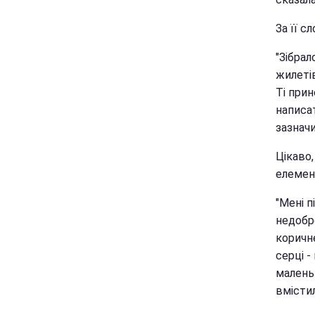
За її с
"Зібрал
жилетів
Ті прин
написат
зазначи
Цікаво
елемен
"Мені п
недобре
коричн
серці -
малень
вмістил