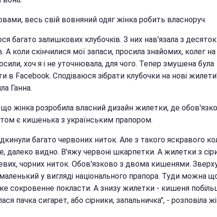
ловами, весь свій вовняний одяг жінка робить власноруч.
ося багато залишкових клубочків. З них нав'язала з десяток
. А коли скінчилися мої запаси, просила знайомих, колег на 
осили, хоч я і не уточнювала, для чого. Тепер змушена була
и в Facebook. Сподіваюся зібрати клубочки на нові жилети"
ла Ганна.
, що жінка розробила власний дизайн жилетки, де обов'язк
том є кишенька з українським прапором.
ідкинули багато червоних ниток. Але з такого яскравого к
, далеко видно. В'яжу червоні шкарпетки. А жилетки з сіри
евих, чорних ниток. Обов'язково з двома кишенями. Зверху
 маленький у вигляді національного прапора. Туди можна щ
ке сокровенне покласти. А знизу жилетки - кишеня побіль
ася пачка сигарет, або сірники, запальничка", - розповіла жі