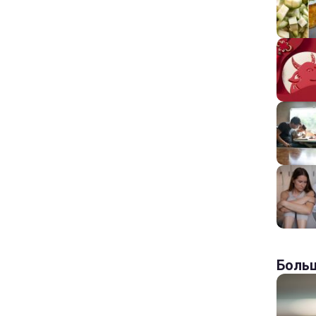
Больш