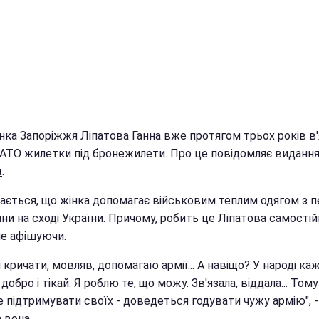
ка Запоріжжя Ліпатова Ганна вже протягом трьох років в
 АТО жилетки під бронежилети. Про це повідомляє виданн
a
.
чається, що жінка допомагає військовим теплим одягом з 
йни на сході України. Причому, робить це Ліпатова самостій
не афішуючи.
кричати, мовляв, допомагаю армії... А навіщо? У народі каж
добро і тікай. Я роблю те, що можу. Зв'язала, віддала... Тому
 підтримувати своїх - доведеться годувати чужу армію", -
 вона.