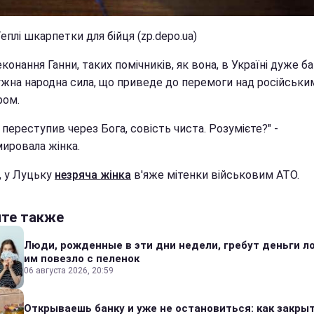
еплі шкарпетки для бійця (zp.depo.ua)
конання Ганни, таких помічників, як вона, в Україні дуже баг
ужна народна сила, що приведе до перемоги над російськи
ром.
 переступив через Бога, совість чиста. Розумієте?" -
ировала жінка.
, у Луцьку
незряча жінка
в'яже мітенки військовим АТО.
йте также
Люди, рожденные в эти дни недели, гребут деньги л
им повезло с пеленок
06 августа 2026, 20:59
Открываешь банку и уже не остановиться: как закры