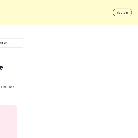
rbc.ua
етки
е
 теплих