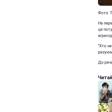
Фото: Т
На пере
ця пот
агресо
"Хто не
резуюм
До речі
Чита