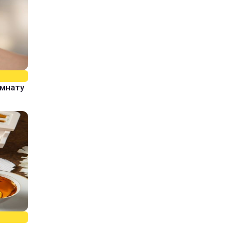
омнату