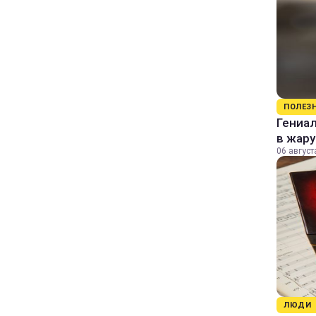
ПОЛЕЗ
Гениал
в жару
06 август
ЛЮДИ