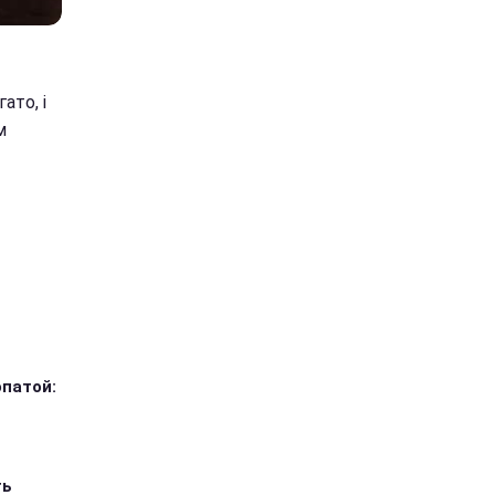
ато, і
м
опатой:
ть