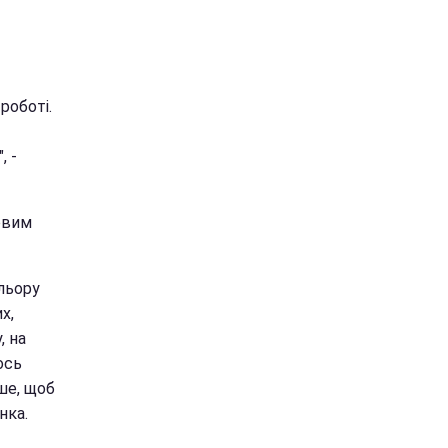
роботі.
, -
овим
ольору
х,
, на
ось
ше, щоб
нка.