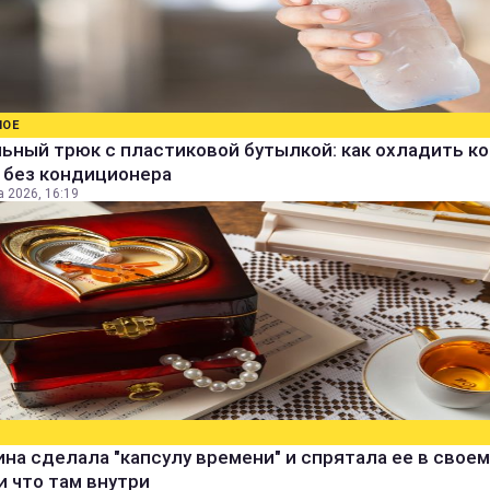
НОЕ
ьный трюк с пластиковой бутылкой: как охладить к
 без кондиционера
а 2026, 16:19
а сделала "капсулу времени" и спрятала ее в своем
и что там внутри