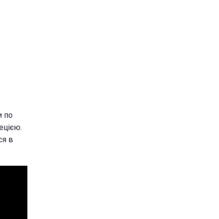
и по
ецією.
ся в