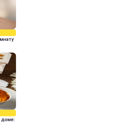
омнату
 доме: