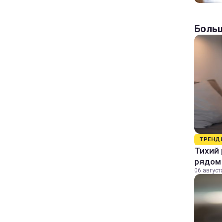
Больш
ТРЕНД
Тихий 
рядом
06 август