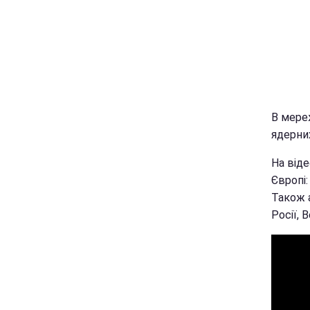
В мере
ядерних
На від
Європі
Також 
Росії, 