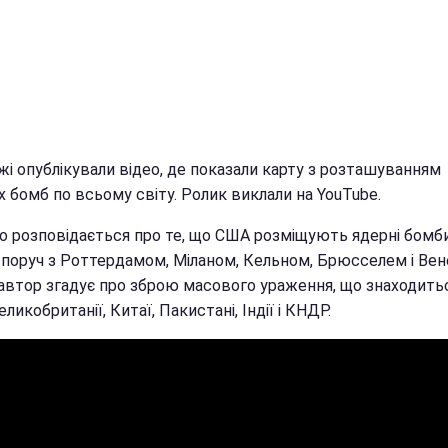
жі опублікували відео, де показали карту з розташуванням
 бомб по всьому світу. Ролик виклали на YouTube.
ео розповідається про те, що США розміщують ядерні бомб
: поруч з Роттердамом, Міланом, Кельном, Брюсселем і Вен
автор згадує про зброю масового ураження, що знаходить
Великобританії, Китаї, Пакистані, Індії і КНДР.