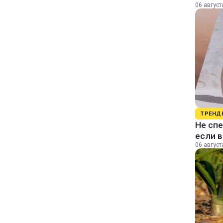
06 август
ТРЕНД
Не спе
если 
06 август