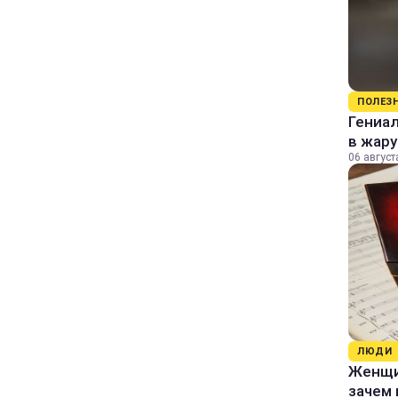
ПОЛЕЗ
Гениал
в жару
06 август
ЛЮДИ
Женщин
зачем 