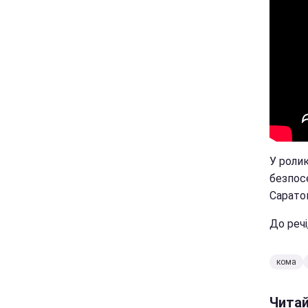
У ролик
безпосе
Саратов
До речі
кома
Чита