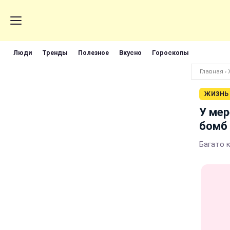
Люди
Тренды
Полезное
Вкусно
Гороскопы
Главная
›
ЖИЗНЬ
У мер
бомб 
Багато к