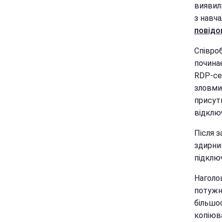
виявил
з навча
повідо
Співроб
почина
RDP-сер
зловми
присут
відклю
Після з
здирни
підклю
Наголо
потужн
більшо
копіюв