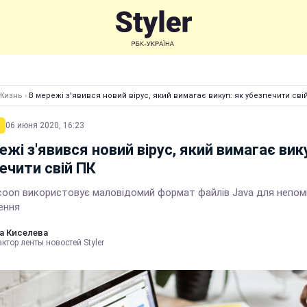
Жизнь
›
В мережі з'явився новий вірус, який вимагає викуп: як убезпечити сві
06 июня 2020, 16:23
ежі з'явився новий вірус, який вимагає вик
ечити свій ПК
ycoon використовує маловідомий формат файлів Java для непом
ення
а Киселева
ктор ленты новостей Styler