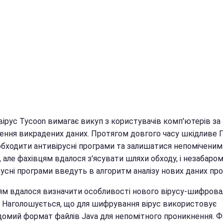
вірус Tycoon вимагає викуп з користувачів комп'ютерів за
ення викрадених даних. Протягом довгого часу шкідливе 
обходити антивірусні програми та залишатися непоміченим
 але фахівцям вдалося з'ясувати шляхи обходу, і незабаро
усні програми введуть в алгоритм аналізу нових даних про 
ям вдалося визначити особливості нового вірусу-шифров
. Наголошується, що для шифрування вірус використовує
домий формат файлів Java для непомітного проникнення. Ф