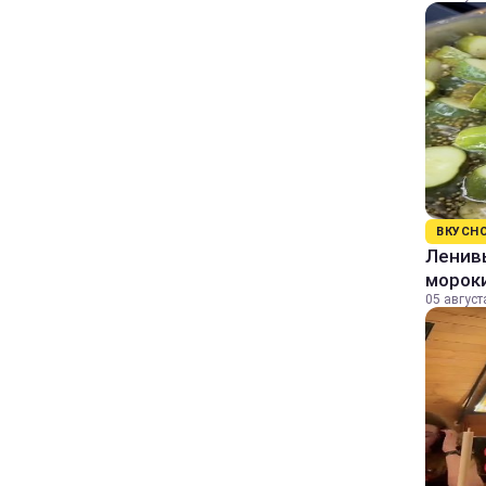
ВКУСН
Ленивы
морок
05 август