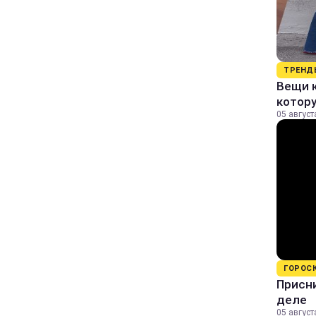
ТРЕНД
Вещи к
котор
05 август
ГОРОС
Присни
деле
05 август