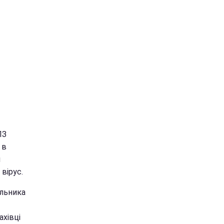
ПЗ
 в
м
вірус.
альника
ахівці