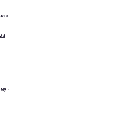
ва з
ми
му -