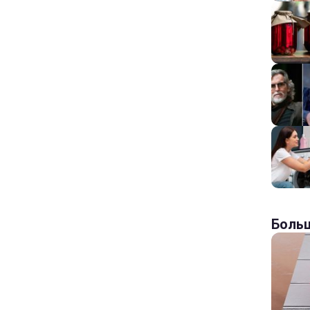
Больш