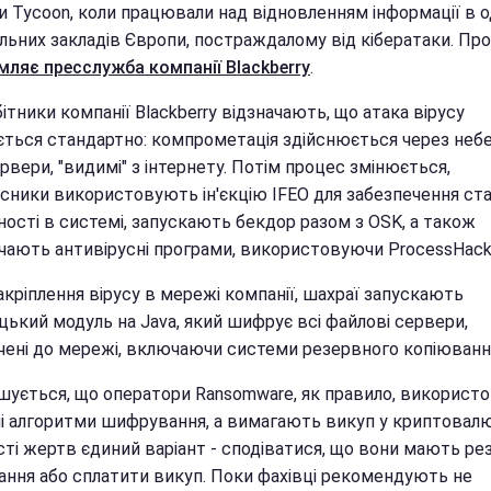
и Tycoon, коли працювали над відновленням інформації в 
льних закладів Європи, постраждалому від кібератаки. Про
мляє пресслужба компанії Blackberry
.
ітники компанії Blackberry відзначають, що атака вірусу
ється стандартно: компрометація здійснюється через небе
вери, "видимі" з інтернету. Потім процес змінюється,
сники використовують ін'єкцію IFEO для забезпечення ста
ності в системі, запускають бекдор разом з OSK, а також
чають антивірусні програми, використовуючи ProcessHack
акріплення вірусу в мережі компанії, шахраї запускають
цький модуль на Java, який шифрує всі файлові сервери,
чені до мережі, включаючи системи резервного копіюванн
шується, що оператори Ransomware, як правило, використ
і алгоритми шифрування, а вимагають викуп у криптовалю
сті жертв єдиний варіант - сподіватися, що вони мають ре
ання або сплатити викуп. Поки фахівці рекомендують не