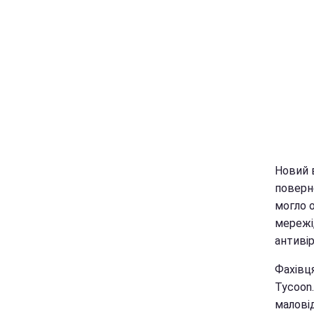
Новий 
поверн
могло 
мережі,
антивір
Фахівц
Tycoon
малові