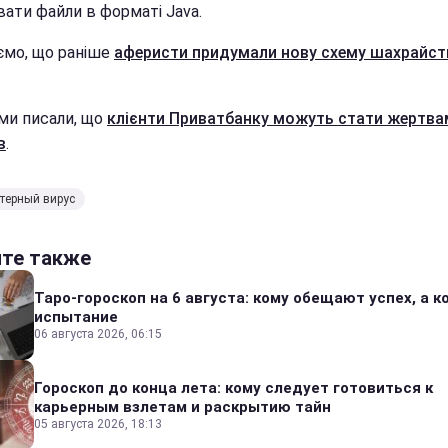
вати файли в форматі Java.
ємо, що раніше
аферисти придумали нову схему шахрайст
ми писали, що
клієнти Приватбанку можуть стати жертва
в
.
терный вирус
йте также
Таро-гороскоп на 6 августа: кому обещают успех, а ко
испытание
06 августа 2026, 06:15
Гороскоп до конца лета: кому следует готовиться к
карьерным взлетам и раскрытию тайн
05 августа 2026, 18:13