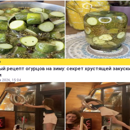
О
й рецепт огурцов на зиму: секрет хрустящей закуск
и
а 2026, 15:04