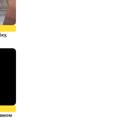
ку,
самом