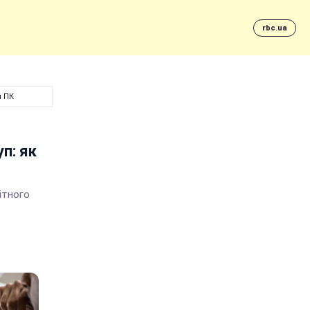
rbc.ua
й ПК
уп: як
ітного