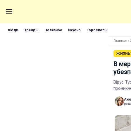
Люди
Тренды
Полезное
Вкусно
Гороскопы
Главная
›
ЖИЗНЬ
В мер
убезп
Вірус T
проникн
Анн
реда