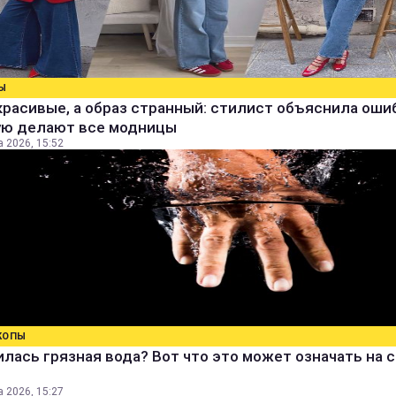
Ы
расивые, а образ странный: стилист объяснила ошиб
ую делают все модницы
а 2026, 15:52
КОПЫ
лась грязная вода? Вот что это может означать на 
а 2026, 15:27