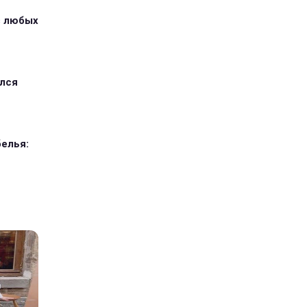
з любых
ился
елья: