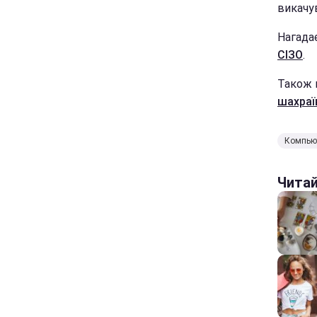
викачу
Нагада
СІЗО
.
Також 
шахраї
Компью
Чита