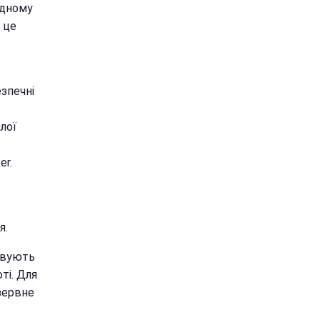
одному
 це
зпечні
лої
er.
я.
овують
ті. Для
зервне