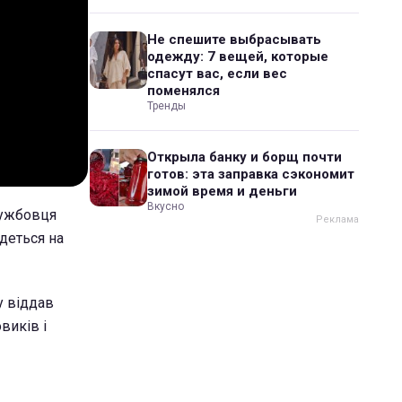
Не спешите выбрасывать
одежду: 7 вещей, которые
спасут вас, если вес
поменялся
Тренды
Открыла банку и борщ почти
готов: эта заправка сэкономит
зимой время и деньги
Вкусно
лужбовця
йдеться на
у віддав
виків і