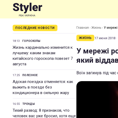
Главная
›
Жизнь
›
У мережі 
ПОСЛЕДНИЕ НОВОСТИ
17 июня 2018 ·
ЖИЗНЬ
18:13
ГОРОСКОПЫ
Жизнь кардинально изменится к
У мережі ро
лучшему: каким знакам
який віддав
китайского гороскопа повезет 7
августа
Воїн загинув під час
17:25
ПОЛЕЗНОЕ
Адская поездка отменяется: как
выжить в поезде без
кондиционера в сильную жару
16:55
ТРЕНДЫ
Тихий развод: 8 признаков, что
человек вас уже бросил, хотя еще