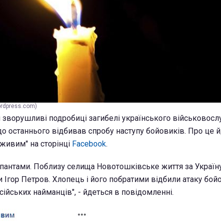
ordpress.com)
 зворушливі подробиці загибелі українського військовос
до останнього відбивав спробу наступу бойовиків. Про це 
 живим" на сторінці
Facebook
.
упантами. Поблизу селища Новотошківське життя за Україн
и Ігор Петров. Хлопець і його побратими відбили атаку бойо
сійських найманців", - йдеться в повідомленні.