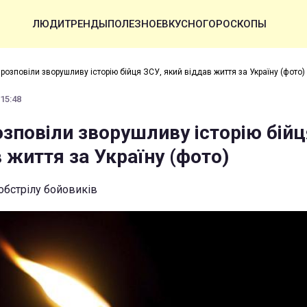
ЛЮДИ
ТРЕНДЫ
ПОЛЕЗНОЕ
ВКУСНО
ГОРОСКОПЫ
розповіли зворушливу історію бійця ЗСУ, який віддав життя за Україну (фото)
 15:48
зповіли зворушливу історію бійц
 життя за Україну (фото)
 обстрілу бойовиків