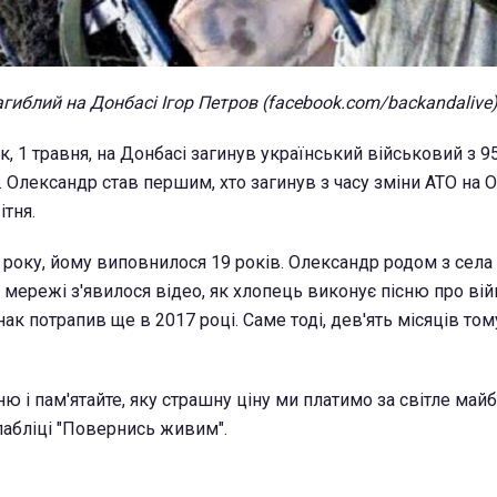
агиблий на Донбасі Ігор Петров (facebook.com/backandalive
к, 1 травня, на Донбасі загинув український військовий з 
Олександр став першим, хто загинув з часу зміни АТО на 
ітня.
 року, йому виповнилося 19 років. Олександр родом з села
У мережі з'явилося відео, як хлопець виконує пісню про вій
ак потрапив ще в 2017 році. Саме тоді, дев'ять місяців том
ню і пам'ятайте, яку страшну ціну ми платимо за світле май
 пабліці "Повернись живим".