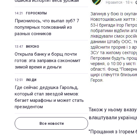
ошибка испортит весь урожай
14:21
ГОРОСКОПЫ
Приснилось, что выпал зуб? 7
популярных толкований из
разных сонников
13:47
ВКУСНО
Открыла банку и борщ почти
готов: эта заправка сэкономит
зимой время и деньги
12:51
ЛЮДИ
Где сейчас дедушка Гарольд,
который стал звездой мемов:
бегает марафоны и может стать
президентом
Також у ньому вказу
влаштували українцям
Все новости
"Прощання з Ігорем б