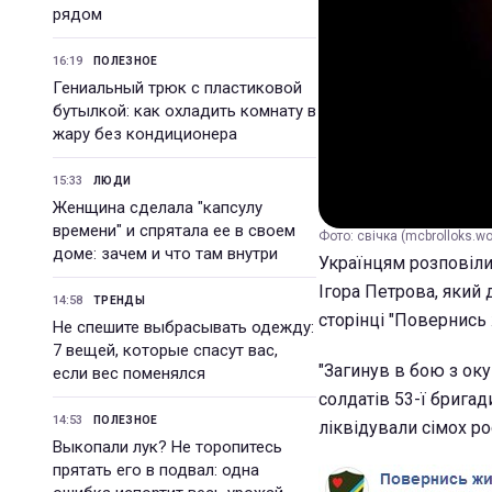
рядом
16:19
ПОЛЕЗНОЕ
Гениальный трюк с пластиковой
бутылкой: как охладить комнату в
жару без кондиционера
15:33
ЛЮДИ
Женщина сделала "капсулу
времени" и спрятала ее в своем
Фото: свічка (mcbrolloks.w
доме: зачем и что там внутри
Українцям розповіли
Ігора Петрова, який 
14:58
ТРЕНДЫ
сторінці "Повернись
Не спешите выбрасывать одежду:
7 вещей, которые спасут вас,
"Загинув в бою з ок
если вес поменялся
солдатів 53-ї бригад
14:53
ПОЛЕЗНОЕ
ліквідували сімох ро
Выкопали лук? Не торопитесь
прятать его в подвал: одна