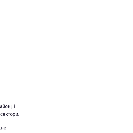
йоні, і
 сектори.
жне