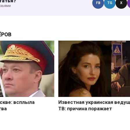
татья?
FB
TG
X
узьями