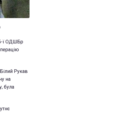
)
95-ї ОДШБр
Операцію
 Білий Рукав
ну на
у, була
бутнє