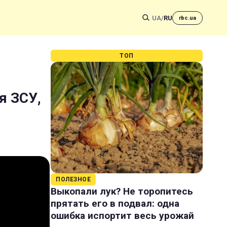
UA
/
RU
rbc.ua
ТОП
я ЗСУ,
ПОЛЕЗНОЕ
Выкопали лук? Не торопитесь
прятать его в подвал: одна
ошибка испортит весь урожай