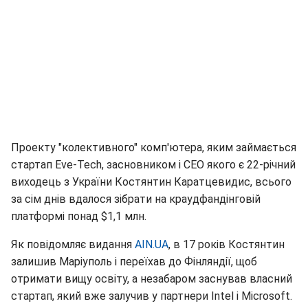
Проекту "колективного" комп'ютера, яким займається
стартап Eve-Tech, засновником і СЕО якого є 22-річний
виходець з України Костянтин Каратцевидис, всього
за сім днів вдалося зібрати на краудфандінговій
платформі понад $1,1 млн.
Як повідомляє видання
AIN.UA
, в 17 років Костянтин
залишив Маріуполь і переїхав до Фінляндії, щоб
отримати вищу освіту, а незабаром заснував власний
стартап, який вже залучив у партнери Intel і Microsoft.