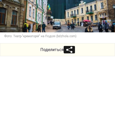
Фото: Театр-"крематорій" на Подолі (bdzhola.com)
Поделиться