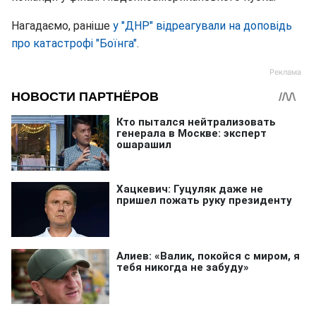
Нагадаємо, раніше
у "ДНР" відреагували на доповідь
про катастрофі "Боїнга"
.