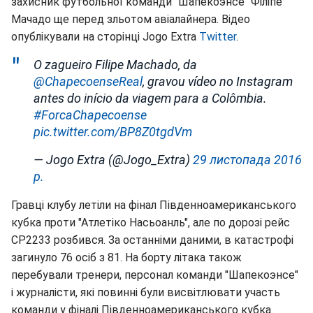
захисник футбольної команди "Шапекоэнсе" Філіпе
Мачадо ще перед зльотом авіалайнера. Відео
опублікували на сторінці Jogo Extra
Twitter
.
O zagueiro Filipe Machado, da
@ChapecoenseReal
, gravou vídeo no Instagram
antes do início da viagem para a Colômbia.
#ForcaChapecoense
pic.twitter.com/BP8Z0tgdVm
— Jogo Extra (@Jogo_Extra)
29 листопада 2016
р.
Гравці клубу летіли на фінал Південноамериканського
кубка проти "Атлетіко Насьоанль", але по дорозі рейс
CP2233 розбився. За останніми даними, в катастрофі
загинуло 76 осіб з 81. На борту літака також
перебували тренери, персонал команди "Шапекоэнсе"
і журналісти, які повинні були висвітлювати участь
команди у фіналі Південноамериканського кубка.