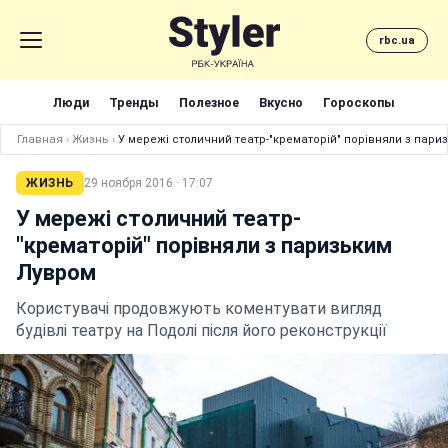
rbc.ua
Люди
Тренды
Полезное
Вкусно
Гороскопы
Главная
›
Жизнь
›
У мережі столичний театр-"крематорій" порівняли з пари
ЖИЗНЬ
29 ноября 2016 · 17:07
У мережі столичний театр-
"крематорій" порівняли з паризьким
Лувром
Користувачі продовжують коментувати вигляд
будівлі театру на Подолі після його реконструкції