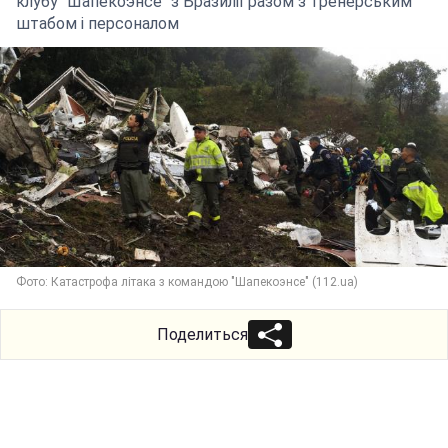
клубу "Шапекоэнсе" з Бразилії разом з тренерським
штабом і персоналом
Фото: Катастрофа літака з командою "Шапекоэнсе" (112.ua)
Поделиться