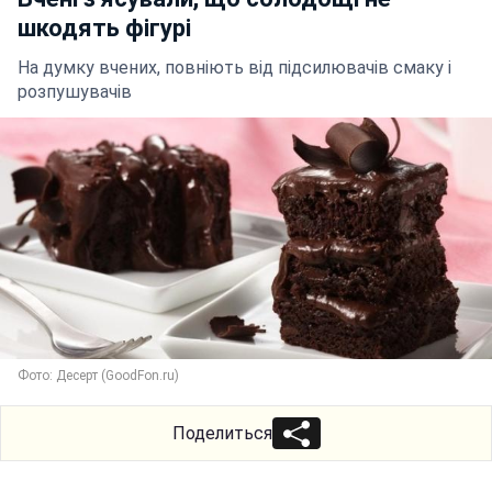
шкодять фігурі
На думку вчених, повніють від підсилювачів смаку і
розпушувачів
Фото: Десерт (GoodFon.ru)
Поделиться