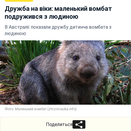
Дружба на віки: маленький вомбат
подружився з людиною
В Австралії показали дружбу дитинча вомбата з
людиною
Фото: Маленький вомбат (zhizninauka.info)
Поделиться