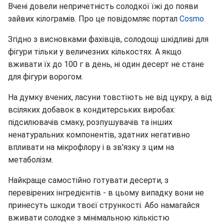
Вчені довели непричетність солодкої їжі до появи
зайвих кілограмів. Про це повідомляє портал
Cosmo.
Згідно з висновками фахівців, солодощі шкідливі для
фігури тільки у величезних кількостях. А якщо
вживати їх до 100 г в день, ні один десерт не стане
для фігури ворогом.
На думку вчених, ласуни товстіють не від цукру, а від
всіляких добавок в кондитерських виробах:
підсилювачів смаку, розпушувачів та інших
ненатуральних компонентів, здатних негативно
впливати на мікрофлору і в зв'язку з цим на
метаболізм.
Найкраще самостійно готувати десерти, з
перевірених інгредієнтів - в цьому випадку вони не
принесуть шкоди твоєї стрункості. Або намагайся
вживати солодке з мінімальною кількістю