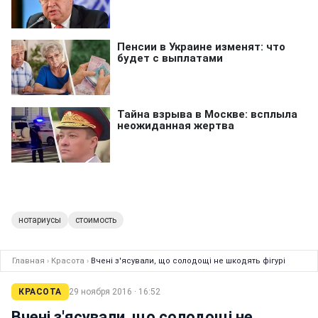
нотариусы
стоимость
Главная
›
Красота
›
Вчені з'ясували, що солодощі не шкодять фігурі
КРАСОТА
29 ноября 2016 · 16:52
Вчені з'ясували, що солодощі не