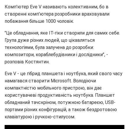
Комп'ютер Eve V називають колективним, бо в
створенні комп'ютера розробники враховували
побажання більше 1000 чоловік.
"Це обладнання, яке IT-гіки створили для самих себе.
Група дуже різних людей, що цікавляться
технологіями, була залучена до розробки:
композитори, кораблебудівники і дослідники", -
розповів Костянтин.
Eve V - це гібрид планшета і ноутбука, який свого часу
намагався створити Microsoft. Володіючи
компактністю мобільного пристрою, він дає
користувачеві продуктивність ноутбука. Планшет
обладнаний тачскріном, потужною батареєю, USB-
портами різних конфігурацій, а також бездротовою
клавіатурою і ручкою-стилусом.