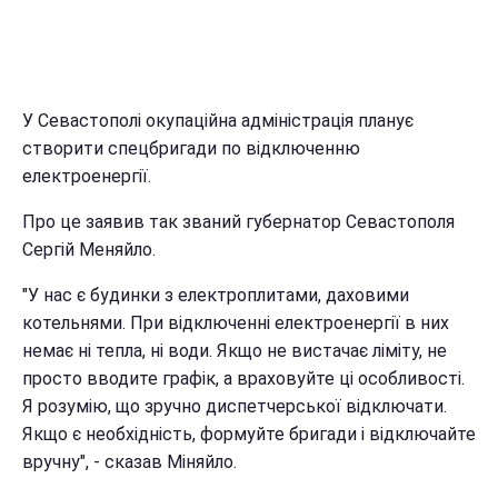
У Севастополі окупаційна адміністрація планує
створити спецбригади по відключенню
електроенергії.
Про це заявив так званий губернатор Севастополя
Сергій Меняйло.
"У нас є будинки з електроплитами, даховими
котельнями. При відключенні електроенергії в них
немає ні тепла, ні води. Якщо не вистачає ліміту, не
просто вводите графік, а враховуйте ці особливості.
Я розумію, що зручно диспетчерської відключати.
Якщо є необхідність, формуйте бригади і відключайте
вручну", - сказав Міняйло.