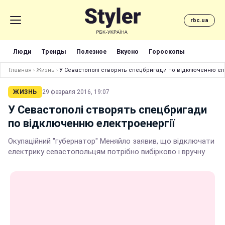
rbc.ua
Люди
Тренды
Полезное
Вкусно
Гороскопы
Главная
›
Жизнь
›
У Севастополі створять спецбригади по відключенню ел
ЖИЗНЬ
29 февраля 2016, 19:07
У Севастополі створять спецбригади
по відключенню електроенергії
Окупаційний "губернатор" Меняйло заявив, що відключати
електрику севастопольцям потрібно вибірково і вручну