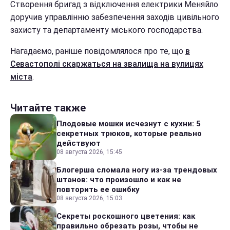
Створення бригад з відключення електрики Меняйло
доручив управлінню забезпечення заходів цивільного
захисту та департаменту міського господарства.
Нагадаємо, раніше повідомлялося про те, що
в
Севастополі скаржаться на звалища на вулицях
міста
.
Читайте также
Плодовые мошки исчезнут с кухни: 5
секретных трюков, которые реально
действуют
08 августа 2026, 15:45
Блогерша сломала ногу из-за трендовых
штанов: что произошло и как не
повторить ее ошибку
08 августа 2026, 15:03
Секреты роскошного цветения: как
правильно обрезать розы, чтобы не