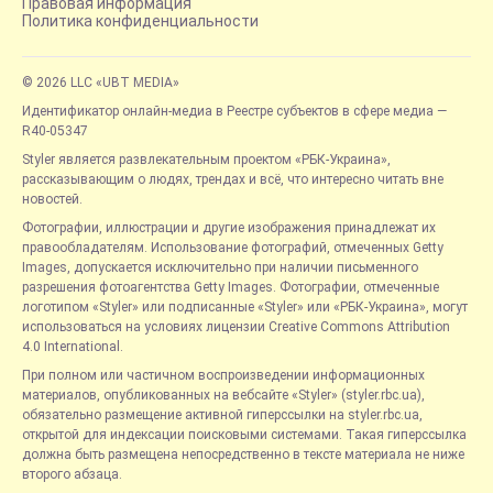
Правовая информация
Политика конфиденциальности
© 2026 LLC «UBT MEDIA»
Идентификатор онлайн-медиа в Реестре субъектов в сфере медиа —
R40-05347
Styler является развлекательным проектом «РБК-Украина»,
рассказывающим о людях, трендах и всё, что интересно читать вне
новостей.
Фотографии, иллюстрации и другие изображения принадлежат их
правообладателям. Использование фотографий, отмеченных Getty
Images, допускается исключительно при наличии письменного
разрешения фотоагентства Getty Images. Фотографии, отмеченные
логотипом «Styler» или подписанные «Styler» или «РБК-Украина», могут
использоваться на условиях лицензии Creative Commons Attribution
4.0 International.
При полном или частичном воспроизведении информационных
материалов, опубликованных на вебсайте «Styler» (styler.rbc.ua),
обязательно размещение активной гиперссылки на styler.rbc.ua,
открытой для индексации поисковыми системами. Такая гиперссылка
должна быть размещена непосредственно в тексте материала не ниже
второго абзаца.