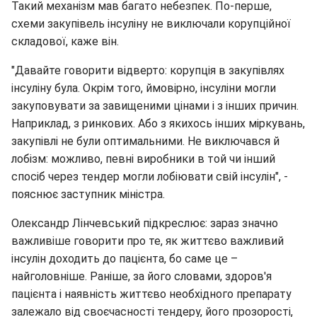
Такий механізм мав багато небезпек. По-перше,
схеми закупівель інсуліну не виключали корупційної
складової, каже він.
"Давайте говорити відверто: корупція в закупівлях
інсуліну була. Окрім того, ймовірно, інсуліни могли
закуповувати за завищеними цінами і з інших причин.
Наприклад, з ринкових. Або з якихось інших міркувань,
закупівлі не були оптимальними. Не виключався й
лобізм: можливо, певні виробники в той чи інший
спосіб через тендер могли лобіювати свій інсулін", -
пояснює заступник міністра.
Олександр Лінчевський підкреслює: зараз значно
важливіше говорити про те, як життєво важливий
інсулін доходить до пацієнта, бо саме це –
найголовніше. Раніше, за його словами, здоров'я
пацієнта і наявність життєво необхідного препарату
залежало від своєчасності тендеру, його прозорості,