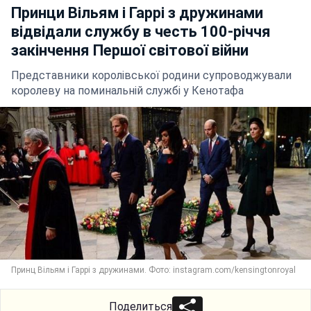
Принци Вільям і Гаррі з дружинами
відвідали службу в честь 100-річчя
закінчення Першої світової війни
Представники королівської родини супроводжували
королеву на поминальній службі у Кенотафа
Принц Вільям і Гаррі з дружинами. Фото: instagram.com/kensingtonroyal
Поделиться