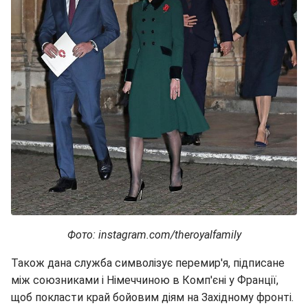
Фото: instagram.com/theroyalfamily
Також дана служба символізує перемир'я, підписане
між союзниками і Німеччиною в Комп'єні у Франції,
щоб покласти край бойовим діям на Західному фронті.