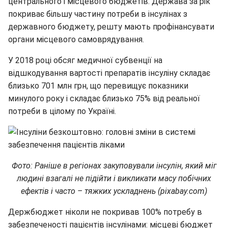
центрального і місцевого бюджетів. Держава за рік
покриває більшу частину потреби в інсулінах з
державного бюджету, решту мають профінансувати
органи місцевого самоврядування.
У 2018 році обсяг медичної субвенції на
відшкодування вартості препаратів інсуліну складає
близько 701 млн грн, що перевищує показники
минулого року і складає близько 75% від реальної
потреби в цілому по Україні.
Фото: Раніше в регіонах закуповували інсулін, який міг
людині взагалі не підійти і викликати масу побічних
ефектів і часто – тяжких ускладнень (pixabay.com)
Держбюджет ніколи не покривав 100% потребу в
забезпеченості пацієнтів інсулінами: місцеві бюджет