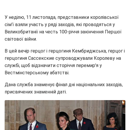
У неділю, 11 листопада, представники королівської
сім'ї взяли участь у ряді заходів, які проводяться у
Великобританії на честь 100-річчя закінчення Першої
світової війни.
В цей вечір герцог і герцогиня Кембриджська, герцог і
герцогиня Сассекские супроводжували Королеву на
службі, щоб відзначити сторіччя перемир'я у
Вестмінстерському абатстві.
Дана служба знаменує фінал дні національних заходів,
присвячених знаменній даті.