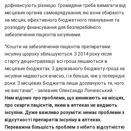
дофінансують різницю. Громадяни треба вимагати від
місцевих органів самоврядування, які вони обирають
на місцях, ефективного бюджетного планування та
розподілу фінансування для безперебійного
забезпечення пацієнтів інсулінами.
"Кошти на забезпечення пацієнтів препаратами
інсуліну щороку збільшуються. З 2014 року після
старту децентралізації всі гроші лишаються в
місцевих бюджетах. З державного бюджету гроші на
інсуліни надаються вчасно, і їх більше, ніж у попередні
роки. З місцевих бюджетів лише доплачують те, чого
не вистачає", - запевняє Олександр Лінчевський. -
Нам відомо про проблеми, що виникають на місцях,
про скарги пацієнтів, яким в аптеках не видають
інсуліни. Дуже важливо розуміти: немає проблеми з
відсутності препаратів інсуліну в аптеках.
Переважна більшість проблем з нібито відсутністю