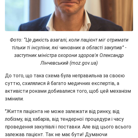
Фото: “Це дикість взагалі, коли пацієнт міг отримати
тільки ті інсуліни, які чиновник в області закупив” -
заступник міністра охорони здоров'я Олександр
Лінчевський (moz.gov.ua)
До того, що така схема була неправильна за своєю
суттю, схилялися й багато медичних експертів, а
активісти роками добивалися того, щоб цей механізм
змінили.
"Життя пацієнта не може залежати від ринку, від
лобізму, від хабарів, від тендерної процедури і часу
проведення закупівлі і поставки. Але від цього всього
залежав пацієнт. Так не має бути! Думаючи