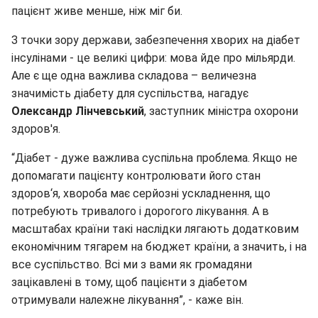
пацієнт живе менше, ніж міг би.
З точки зору держави, забезпечення хворих на діабет
інсулінами - це великі цифри: мова йде про мільярди.
Але є ще одна важлива складова – величезна
значимість діабету для суспільства, нагадує
Олександр Лінчевський
, заступник міністра охорони
здоров'я.
“Діабет - дуже важлива суспільна проблема. Якщо не
допомагати пацієнту контролювати його стан
здоров‘я, хвороба має серйозні ускладнення, що
потребують тривалого і дорогого лікування. А в
масштабах країни такі наслідки лягають додатковим
економічним тягарем на бюджет країни, а значить, і на
все суспільство. Всі ми з вами як громадяни
зацікавлені в тому, щоб пацієнти з діабетом
отримували належне лікування”, - каже він.