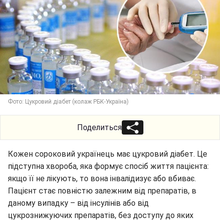
Фото: Цукровий діабет (колаж РБК-Україна)
Поделиться
Кожен сороковий українець має цукровий діабет. Це
підступна хвороба, яка формує спосіб життя пацієнта:
якщо її не лікують, то вона інвалідизує або вбиває.
Пацієнт стає повністю залежним від препаратів, в
даному випадку – від інсулінів або від
цукрознижуючих препаратів, без доступу до яких