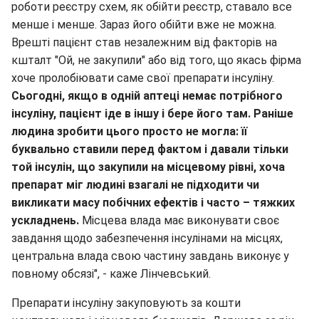
роботи реєстру схем, як обійти реєстр, ставало все
менше і менше. Зараз його обійти вже не можна.
Врешті пацієнт став незалежним від факторів на
кшталт "Ой, не закупили" або від того, що якась фірма
хоче пролобіювати саме свої препарати інсуліну.
Сьогодні, якщо в одній аптеці немає потрібного
інсуліну, пацієнт іде в іншу і бере його там. Раніше
людина зробити цього просто не могла: її
буквально ставили перед фактом і давали тільки
той інсулін, що закупили на місцевому рівні, хоча
препарат міг людині взагалі не підходити чи
викликати масу побічних ефектів і часто – тяжких
ускладнень.
Місцева влада має виконувати своє
завдання щодо забезпечення інсулінами на місцях,
центральна влада свою частину завдань виконує у
повному обсязі", - каже Лінчевський.
Препарати інсуліну закуповують за кошти