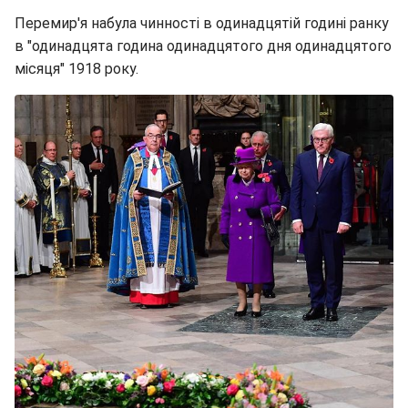
Перемир'я набула чинності в одинадцятій годині ранку
в "одинадцята година одинадцятого дня одинадцятого
місяця" 1918 року.