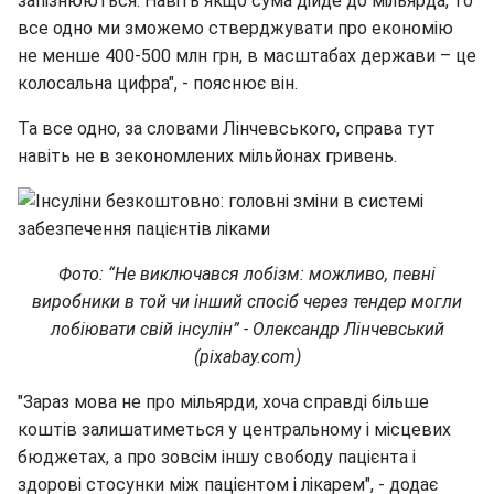
запізнюються. Навіть якщо сума дійде до мільярда, то
все одно ми зможемо стверджувати про економію
не менше 400-500 млн грн, в масштабах держави – це
колосальна цифра", - пояснює він.
Та все одно, за словами Лінчевського, справа тут
навіть не в зекономлених мільйонах гривень.
Фото: “Не виключався лобізм: можливо, певні
виробники в той чи інший спосіб через тендер могли
лобіювати свій інсулін” - Олександр Лінчевський
(pixabay.com)
"Зараз мова не про мільярди, хоча справді більше
коштів залишатиметься у центральному і місцевих
бюджетах, а про зовсім іншу свободу пацієнта і
здорові стосунки між пацієнтом і лікарем", - додає