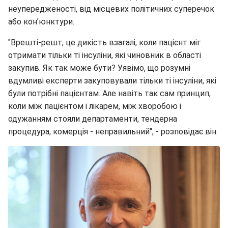
неупередженості, від місцевих політичних суперечок
або кон’юнктури.
"Врешті-решт, це дикість взагалі, коли пацієнт міг
отримати тільки ті інсуліни, які чиновник в області
закупив. Як так може бути? Уявімо, що розумні
вдумливі експерти закуповували тільки ті інсуліни, які
були потрібні пацієнтам. Але навіть так сам принцип,
коли між пацієнтом і лікарем, між хворобою і
одужанням стояли департаменти, тендерна
процедура, комерція - неправильний", - розповідає він.