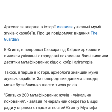
Археологи вперше в історії
виявили
унікальні мумії
жуків-скарабеїв. Про це повідомляє видання
The
Guardian.
В Єгипті, в некрополі Саккара під Каїром археологи
виявили унікальні стародавні поховання. Вчені виявили
десятки муміфікованих кішок, кобр і алігаторів.
Також, вперше в історії, археологи знайшли мумії
жуків-скарабеїв. За попередніми даними, знахідці
може бути близько шести тисяч років.
"Близько 200 муміфікованих жуків - унікальне
поховання", - заявив генеральний секретар Вищої
ради у справах старожитностей Єгипту Мустафа