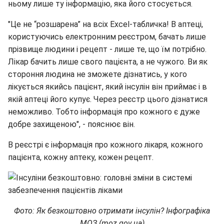
ньому лише ту інформацію, яка його стосується.
"Це не “розшарена” на всіх Excel-табличка! В аптеці,
користуючись електронним реєстром, бачать лише
прізвище людини і рецепт - лише те, що їм потрібно.
Лікар бачить лише свого пацієнта, а не чужого. Ви як
стороння людина не зможете дізнатись, у кого
лікується якийсь пацієнт, який інсулін він приймає і в
якій аптеці його купує. Через реєстр цього дізнатися
неможливо. Тобто інформація про кожного є дуже
добре захищеною", - пояснює він.
В реєстрі є інформація про кожного лікаря, кожного
пацієнта, кожну аптеку, кожен рецепт.
Фото: Як безкоштовно отримати інсулін? Інфографіка
МОЗ (moz.gov.ua)