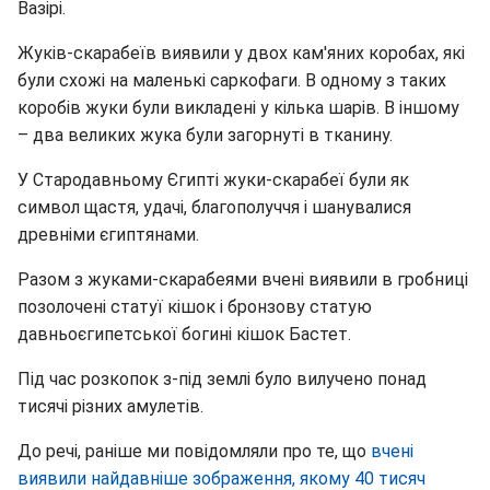
Вазірі.
Жуків-скарабеїв виявили у двох кам'яних коробах, які
були схожі на маленькі саркофаги. В одному з таких
коробів жуки були викладені у кілька шарів. В іншому
– два великих жука були загорнуті в тканину.
У Стародавньому Єгипті жуки-скарабеї були як
символ щастя, удачі, благополуччя і шанувалися
древніми єгиптянами.
Разом з жуками-скарабеями вчені виявили в гробниці
позолочені статуї кішок і бронзову статую
давньоєгипетської богині кішок Бастет.
Під час розкопок з-під землі було вилучено понад
тисячі різних амулетів.
До речі, раніше ми повідомляли про те, що
вчені
виявили найдавніше зображення, якому 40 тисяч