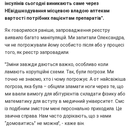
інсулінів сьогодні виникають саме через
НЕвідшкодування місцевою владою аптекам
вартості потрібних пацієнтам препаратів".
Як говорилося раніше, запровадження реєстру
виявило багато маніпуляцій. Ми запитали Олександра,
чи не погрожували йому особисто після або у процесі
того, як реєстр запровадили.
"Зміни завжди даються важко, особливо коли
ламають корупційні схеми. Так, були погрози. Ми
точно не знаємо, хто і чому погрожує. А от найсвіжіша
погроза, яка була – обіцяли зламати ноги через те, що
ми ввели вимогу для абітурієнтів складати фізику або
математику для вступу в медичний університет. Смс
із подібним змістом мені персонально приходила. Це
звична справа. Нам часто дорікають, що з нами
“домовитись” не можна", - каже він.