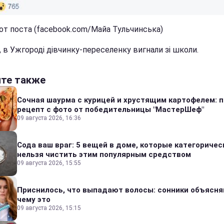
от поста (facebook.com/Майа Тульчинська)
, в Ужгороді дівчинку-переселенку вигнали зі школи.
йте также
Сочная шаурма с курицей и хрустящим картофелем: 
рецепт с фото от победительницы "МастерШеф"
09 августа 2026, 16:36
Сода ваш враг: 5 вещей в доме, которые категоричес
нельзя чистить этим популярным средством
09 августа 2026, 15:55
Приснилось, что выпадают волосы: сонники объясня
чему это
09 августа 2026, 15:15