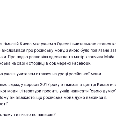
 з гімназій Києва між учнем з Одеси і вчителькою стався к
 висловився про російську мову, з якою було пов'язане за
ьки. Про подію розповіла одеситка та матір хлопчика Майа
нська на своїй сторінці в соцмережі
Facebook
.
 учня з учителем сталася на уроці російської мови.
ямо зараз, у вересні 2017 року в гімназії в центрі Києва в
кої мови і літератури просить учнів написати "свою думку"
"Чому ви вважаєте, що російська мова дуже важлива в
сті".
, чому ти нічого не написав?