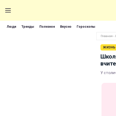
Люди
Тренды
Полезное
Вкусно
Гороскопы
Главная
›
ЖИЗНЬ
Школя
вчите
У столич