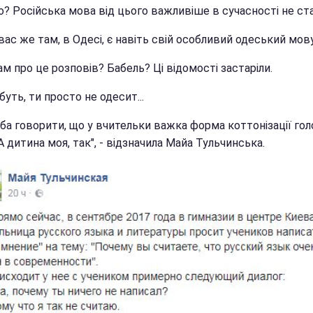
що? Російська мова від цього важливіше в сучасності не ст
 вас же там, в Одесі, є навіть свій особливий одеський мов
ам про це розповів? Бабель? Ці відомості застаріли.
абуть, ти просто не одесит...
еба говорити, що у вчительки важка форма коттонізації го
А дитина моя, так", - відзначила Майа Тульчинська.