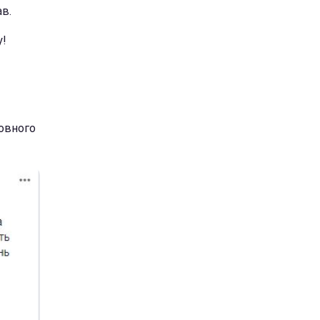
ав.
у!
ловного