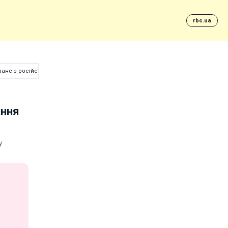
rbc.ua
язане з російською мовою
ання
у