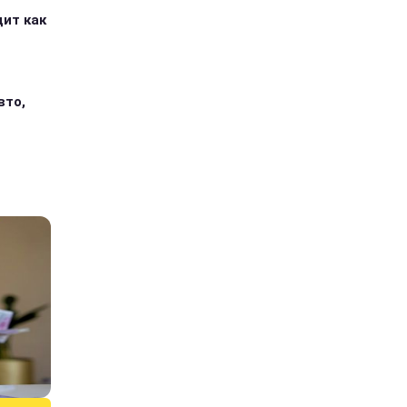
дит как
вто,