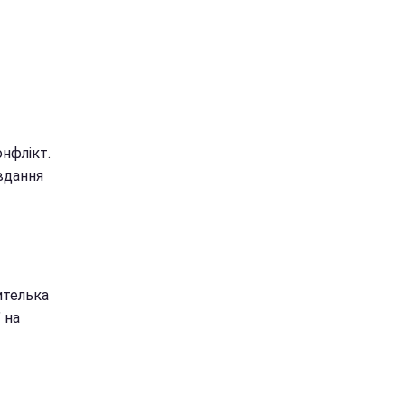
онфлікт.
вдання
чителька
 на