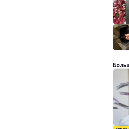
Больш