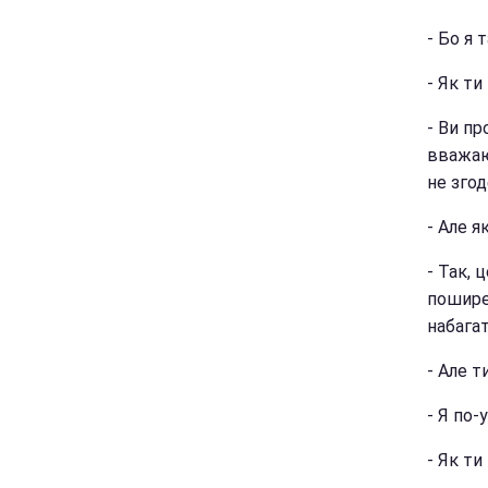
- Бо я 
- Як т
- Ви п
вважаю,
не згод
- Але я
- Так, 
поширен
набага
- Але т
- Я по-
- Як т