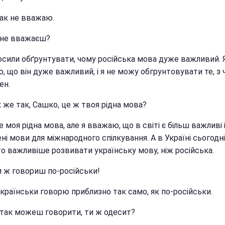
так не вважаю.
и не вважаєш?
росили обґрунтувати, чому російська мова дуже важливий. 
 що він дуже важливий, і я не можу обгрунтовувати те, з 
ен.
к же так, Сашко, це ж твоя рідна мова?
це моя рідна мова, але я вважаю, що в світі є більш важливі 
і мови для міжнародного спілкування. А в Україні сьогодні
то важливіше розвивати українську мову, ніж російська.
и ж говориш по-російськи!
українськи говорю приблизно так само, як по-російськи.
и так можеш говорити, ти ж одесит?