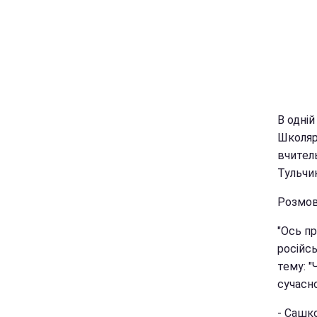
В одній
Школяр
вчител
Тульчи
Розмова
"Ось пр
російсь
тему: 
сучасно
- Сашко