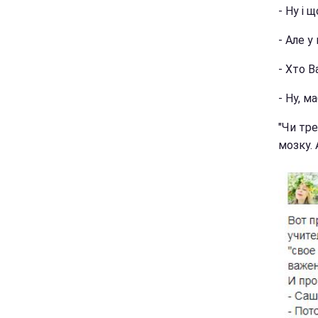
- Ну і 
- Але у
- Хто В
- Ну, м
"Чи тр
мозку. 