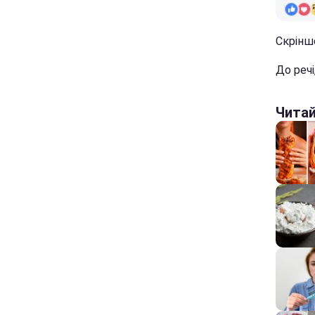
Скрінш
До речі
Чита