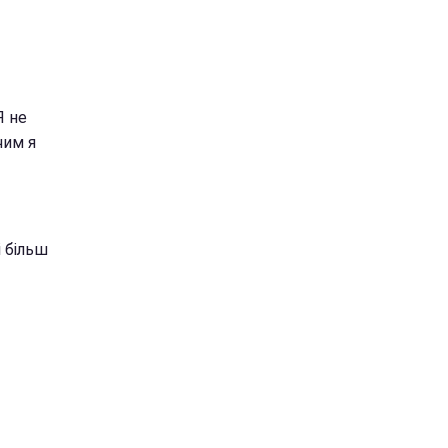
Я не
чим я
і більш