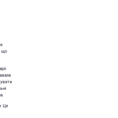
це
, що
арії
авала
бувати
льні
а.
. Це