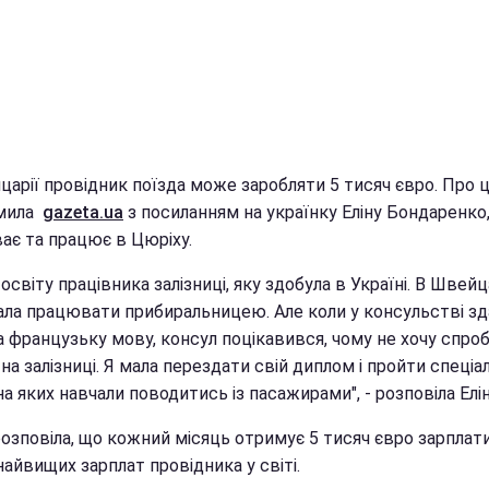
царії провідник поїзда може заробляти 5 тисяч євро. Про 
омила
gazeta.ua
з посиланням на українку Еліну Бондаренко
ає та працює в Цюріху.
освіту працівника залізниці, яку здобула в Україні. В Швейц
ала працювати прибиральницею. Але коли у консульстві зд
а французьку мову, консул поцікавився, чому не хочу спро
на залізниці. Я мала перездати свій диплом і пройти спеціа
на яких навчали поводитись із пасажирами", - розповіла Елін
озповіла, що кожний місяць отримує 5 тисяч євро зарплати
найвищих зарплат провідника у світі.