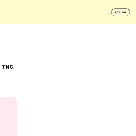
rbc.ua
 тис.