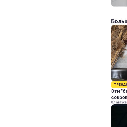
Больш
ТРЕНД
Эти "б
сокро
07 август