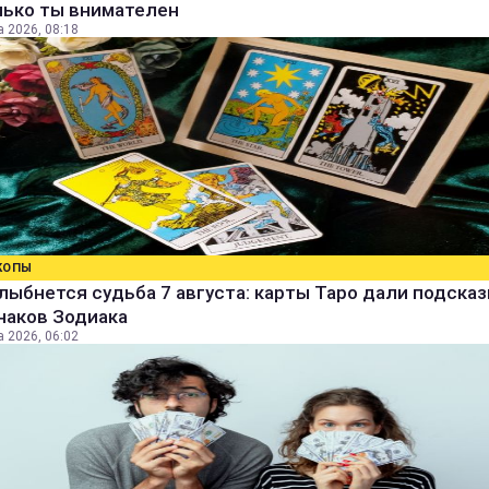
лько ты внимателен
а 2026, 08:18
КОПЫ
лыбнется судьба 7 августа: карты Таро дали подсказ
наков Зодиака
а 2026, 06:02