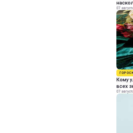
наско
07 август
ГОРОС
Кому у
всех з
07 август