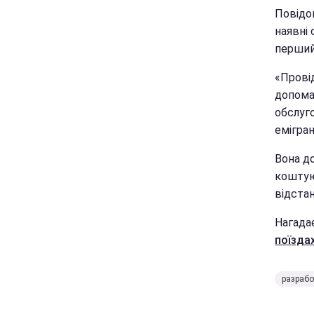
Повідо
наявні 
перший 
«Провід
допома
обслуго
емігран
Вона д
коштую
відстан
Нагада
поїздах
разрабо