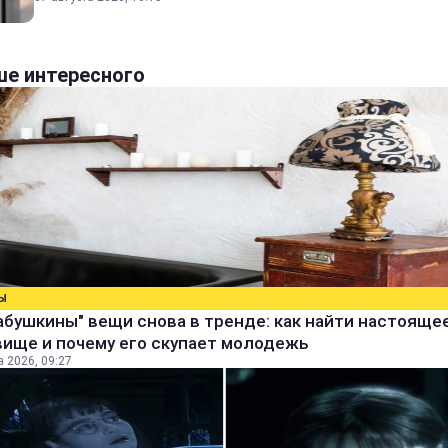
е интересного
Ы
абушкины" вещи снова в тренде: как найти настояще
вище и почему его скупает молодежь
а 2026, 09:27