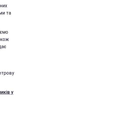
 них
ми та
аємо
акож
дає
метрову
иків у