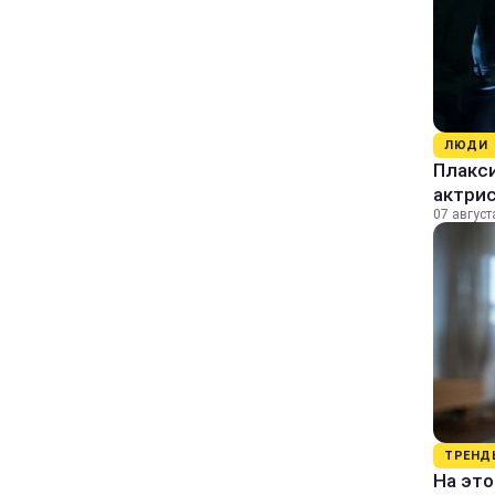
ЛЮДИ
Плакси
актрис
07 август
ТРЕНД
На это