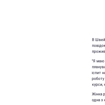
В Швей
повід
прожив
"Я маю 
планув
іспит н
роботу 
курси, 
Жінка р
одна з 