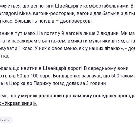
мляється, що всі потяги Швейцарії є комфортабельними. В
оглядові вікна, вагони-ресторани, вагони для батьків з діть
клас. Більшість поїздів – двоповерхові.
ників тут мало. На потяг у 9 вагонів лише 2 людини. Ми м
гати пасажирам з вантажем, вмикати мультики дітям, а т
вувати 1 клас. У них є своє меню, як у наших літаках», - до
тка.
одала, що квитки в Швейцарії дорогі. В середньому вони
ть від 50 до 100 євро. Бондаренко зазначає, що 500-кіло
ь із Цюріха до Парижу поїзд долає за 3 години.
ємо, що
у мережі розповіли про хамську поведінку провідн
 «Укрзалізниці».
тчики