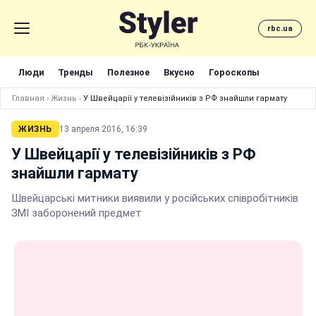
rbc.ua
Люди
Тренды
Полезное
Вкусно
Гороскопы
Главная
›
Жизнь
›
У Швейцарії у телевізійників з РФ знайшли гармату
ЖИЗНЬ
13 апреля 2016, 16:39
У Швейцарії у телевізійників з РФ
знайшли гармату
Швейцарські митники виявили у російських співробітників
ЗМІ заборонений предмет