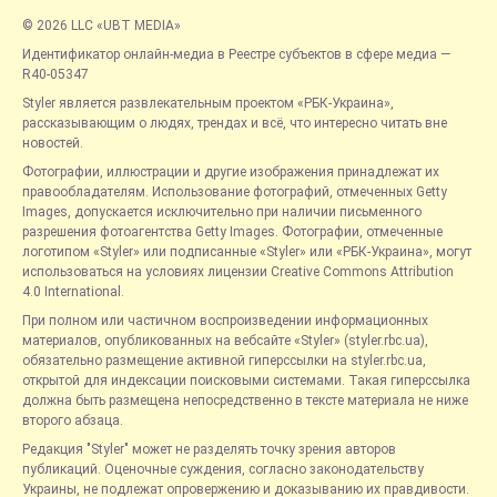
© 2026 LLC «UBT MEDIA»
Идентификатор онлайн-медиа в Реестре субъектов в сфере медиа —
R40-05347
Styler является развлекательным проектом «РБК-Украина»,
рассказывающим о людях, трендах и всё, что интересно читать вне
новостей.
Фотографии, иллюстрации и другие изображения принадлежат их
правообладателям. Использование фотографий, отмеченных Getty
Images, допускается исключительно при наличии письменного
разрешения фотоагентства Getty Images. Фотографии, отмеченные
логотипом «Styler» или подписанные «Styler» или «РБК-Украина», могут
использоваться на условиях лицензии Creative Commons Attribution
4.0 International.
При полном или частичном воспроизведении информационных
материалов, опубликованных на вебсайте «Styler» (styler.rbc.ua),
обязательно размещение активной гиперссылки на styler.rbc.ua,
открытой для индексации поисковыми системами. Такая гиперссылка
должна быть размещена непосредственно в тексте материала не ниже
второго абзаца.
Редакция "Styler" может не разделять точку зрения авторов
публикаций. Оценочные суждения, согласно законодательству
Украины, не подлежат опровержению и доказыванию их правдивости.