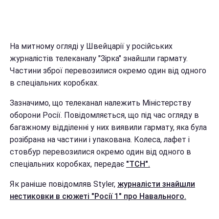
На митному огляді у Швейцарії у російських
журналістів телеканалу "Зірка" знайшли гармату.
Частини зброї перевозилися окремо один від одного
в спеціальних коробках.
Зазначимо, що телеканал належить Міністерству
оборони Росії. Повідомляється, що під час огляду в
багажному відділенні у них виявили гармату, яка була
розібрана на частини і упакована. Колеса, лафет і
стовбур перевозилися окремо один від одного в
спеціальних коробках, передає
"ТСН".
Як раніше повідомляв Styler,
журналісти знайшли
нестиковки в сюжеті "Росії 1" про Навального.