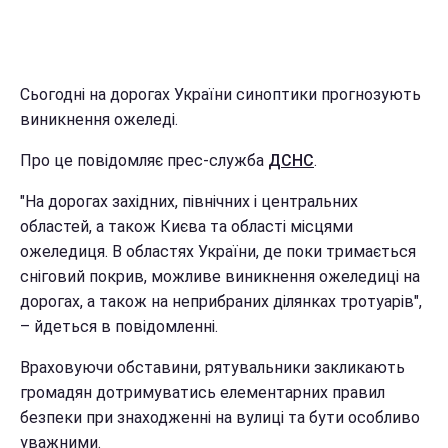
Сьогодні на дорогах України синоптики прогнозують
виникнення ожеледі.
Про це повідомляє прес-служба
ДСНС
.
"На дорогах західних, північних і центральних
областей, а також Києва та області місцями
ожеледиця. В областях України, де поки тримається
сніговий покрив, можливе виникнення ожеледиці на
дорогах, а також на неприбраних ділянках тротуарів",
– йдеться в повідомленні.
Враховуючи обставини, рятувальники закликають
громадян дотримуватись елементарних правил
безпеки при знаходженні на вулиці та бути особливо
уважними.