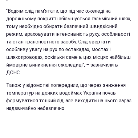
"Водіям слід пам'ятати, що під час ожеледі на
дорожньому покритті збільшується гальмівний шлях,
тому необхідно обирати безпечний швидкісний
режим, враховувати інтенсивність руху, особливості
та стан транспортного засобу. Слід звертати
особливу увагу на рух по естакадах, мостах і
шляхопроводах, оскільки саме в цих місцях найбільш
ймовірне виникнення ожеледиці", – зазначили в
ДСНС.
Також у відомстві попередили, що через зниження
температур на деяких водоймах України почав
формуватися тонкий лід, але виходити на нього зараз
надзвичайно небезпечно.