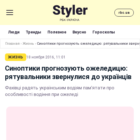
rbc.ua
Люди
Тренды
Полезное
Вкусно
Гороскопы
Главная
›
Жизнь
›
Синоптики прогнозують ожеледицю: рятувальники зверну
ЖИЗНЬ
18 ноября 2016, 11:01
Синоптики прогнозують ожеледицю:
рятувальники звернулися до українців
Фахівці радять українським водіям пам'ятати про
особливості водіння при ожеледі