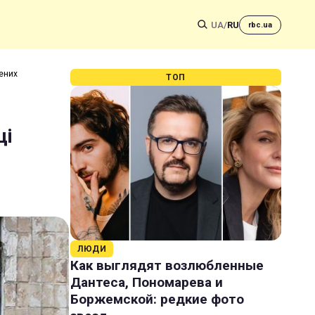
UA
/
RU
rbc.ua
нених
ТОП
ці
ЛЮДИ
Как выглядят возлюбленные
Дантеса, Пономарева и
Боржемской: редкие фото