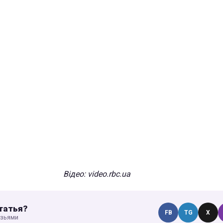
Відео: video.rbc.ua
татья?
FB
TG
X
узьями