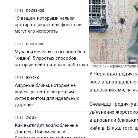
17:18
ПОЛЕЗНОЕ
10 вещей, которыми нельзя
протирать экран телефона: они
могут его испортить
16:37
ПОЛЕЗНОЕ
Муравьи исчезнут с огорода без
"химии": 5 простых способов,
которые действительно работают
Фото: (РБК-Україна/Віталій
У Чернівцях родичі з
15:55
ВКУСНО
несе відповідальніс
Ажурные блины, которые не
відеозаписами, на я
рвутся: рецепт с секретным
ингредиентом для идеальных
Очевидці і родичі у
дырочек
ув'язнених жорстоко
15:19
ЛЮДИ
відправили близьким.
Как выглядят возлюбленные
кийків. Більш того, 
Дантеса, Пономарева и