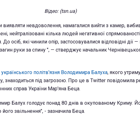
Відео: (tsn.ua)
и виявляти невдоволення, намагалися вийти з камер, вибив
ні, нейтралізовані кілька людей негативної спрямованості
 До осіб, які чинили опір, застосовувалися відповідні дії — 
 загин руки за спину ", — стверджує начальник Чернівецько
 українського політв'язня Володимира Балуха
, якого утрим
, знаходиться під загрозою. Про це в Twitter повідомила 
онних справ України Мар'яна Беца.
имир Балух голодує понад 80 днів в окупованому Криму. Йо
його звільнення", - зазначила Беца.