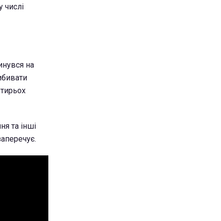
у числі
инувся на
вибивати
отирьох
ня та інші
заперечує.