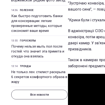
Боржемской: редкие фото звезд
"Зустрічаю конвоїра,
вашого сина", — пові
14:36
ПОЛЕЗНОЕ
Как быстро подготовить банки
"Крики були і стукал
для консервации: легкие
проверенные методы, которые
сэкономят ваше время
В адміністрації СІЗО
конвоїра, потім ареш
13:55
ГОРОСКОПЫ
двері камер. У зв'я
Почему нельзя мыть пол после
призвідників.
гостей: что значит эта примета и
откуда она взялась
Також в камерах про
заборонені предмети.
13:14
ТРЕНДЫ
Не только лен: стилист раскрыла
6 секретов комфортного образа в
жару
Все новости