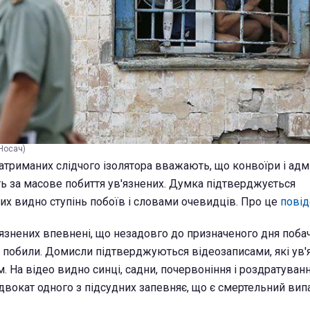
 Носач)
атриманих слідчого ізолятора вважають, що конвоїри і адмі
ть за масове побиття ув'язнених. Думка підтверджується
ких видно ступінь побоїв і словами очевидців. Про це
пові
в'язнених впевнені, що незадовго до призначеного дня поба
 побили. Домисли підтверджуються відеозаписами, які ув'
 На відео видно синці, садни, почервоніння і роздратуван
адвокат одного з підсудних запевняє, що є смертельний вип