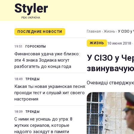
Главная
›
Жизнь
›
У СІЗО у 
ПОСЛЕДНИЕ НОВОСТИ
10 июня 2018 ·
ЖИЗНЬ
19:51
ГОРОСКОПЫ
Финансовая удача уже близко:
У СІЗО у Че
эти 4 знака Зодиака могут
звинувачуют
разбогатеть до конца года
18:49
ТРЕНДЫ
Очевидці стверджують
Какая ты новая украинская песня:
проходи тест и слушай хит своего
настроения
18:09
ТРЕНДЫ
С ними не уснешь до утра: 8
жутких сериалов, которые
надолго засядут в памяти