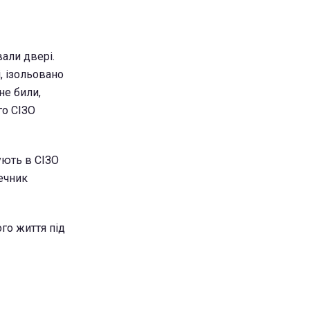
али двері.
, ізольовано
не били,
го СІЗО
ують в СІЗО
речник
го життя під