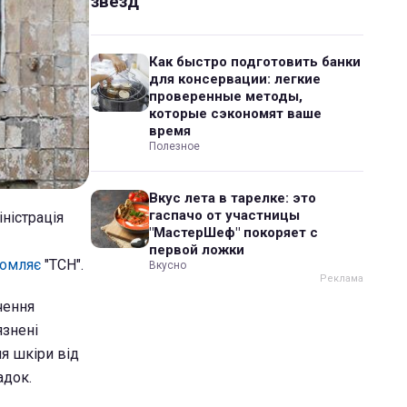
звезд
Как быстро подготовить банки
для консервации: легкие
проверенные методы,
которые сэкономят ваше
время
Полезное
Вкус лета в тарелке: это
гаспачо от участницы
ністрація
"МастерШеф" покоряет с
первой ложки
домляє
"ТСН".
Вкусно
чення
язнені
ня шкіри від
адок.