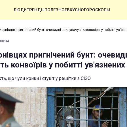
ЛЮДИ
ТРЕНДЫ
ПОЛЕЗНОЕ
ВКУСНО
ГОРОСКОПЫ
Чернівцях пригнічений бунт: очевидці звинувачують конвоїрів у побитті ув'яз
 08:34
рнівцях пригнічений бунт: очевид
ь конвоїрів у побитті ув'язнених
, що чули крики і стукіт у решітки з СІЗО