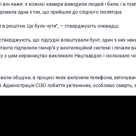
 і він каже: з кожної камери виводили людей і били, і в том
домила одна з тих, що прийшли до слідчого ізолятора.
и в решітки. Це було чути", — стверджують очевидці.
 стверджують, що підсудні влаштували бунт, один з них нак
танти підпалили ганчір'я у вентиляційній системі і почали 
зку з цим керівництво викликало Нацгвардію і ізолювало ч
вели обшуки, в процесі яких вилучили телефони, заточуван
 Адміністрація СІЗО побиття ув'язнених, особливо смерть, 