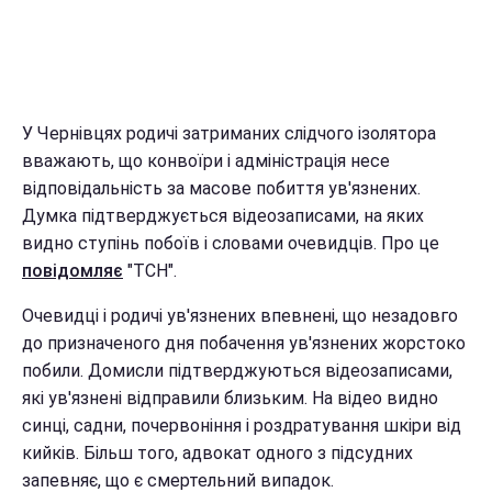
У Чернівцях родичі затриманих слідчого ізолятора
вважають, що конвоїри і адміністрація несе
відповідальність за масове побиття ув'язнених.
Думка підтверджується відеозаписами, на яких
видно ступінь побоїв і словами очевидців. Про це
повідомляє
"ТСН".
Очевидці і родичі ув'язнених впевнені, що незадовго
до призначеного дня побачення ув'язнених жорстоко
побили. Домисли підтверджуються відеозаписами,
які ув'язнені відправили близьким. На відео видно
синці, садни, почервоніння і роздратування шкіри від
кийків. Більш того, адвокат одного з підсудних
запевняє, що є смертельний випадок.