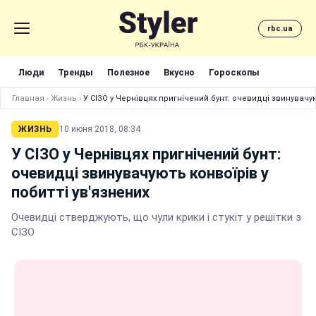
rbc.ua
Люди
Тренды
Полезное
Вкусно
Гороскопы
Главная
›
Жизнь
›
У СІЗО у Чернівцях пригнічений бунт: очевидці звинувачую
ЖИЗНЬ
10 июня 2018, 08:34
У СІЗО у Чернівцях пригнічений бунт:
очевидці звинувачують конвоїрів у
побитті ув'язнених
Очевидці стверджують, що чули крики і стукіт у решітки з
СІЗО