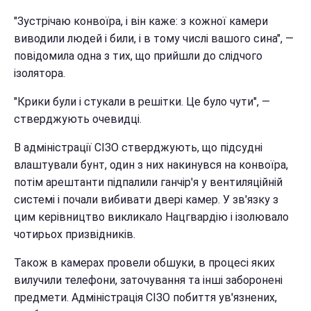
"Зустрічаю конвоїра, і він каже: з кожної камери
виводили людей і били, і в тому числі вашого сина", —
повідомила одна з тих, що прийшли до слідчого
ізолятора.
"Крики були і стукали в решітки. Це було чути", —
стверджують очевидці.
В адміністрації СІЗО стверджують, що підсудні
влаштували бунт, один з них накинувся на конвоїра,
потім арештанти підпалили ганчір'я у вентиляційній
системі і почали вибивати двері камер. У зв'язку з
цим керівництво викликало Нацгвардію і ізолювало
чотирьох призвідників.
Також в камерах провели обшуки, в процесі яких
вилучили телефони, заточування та інші заборонені
предмети. Адміністрація СІЗО побиття ув'язнених,