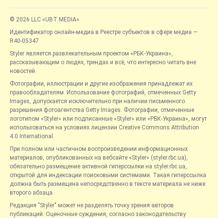
© 2026 LLC «UBT MEDIA»
Идентификатор онлайн-медиа в Реестре субъектов в сфере медиа —
R40-05347
Styler является развлекательным проектом «РБК-Украина»,
рассказывающим о людях, трендах и всё, что интересно читать вне
новостей.
Фотографии, иллюстрации и другие изображения принадлежат их
правообладателям. Использование фотографий, отмеченных Getty
Images, допускается исключительно при наличии письменного
разрешения фотоагентства Getty Images. Фотографии, отмеченные
логотипом «Styler» или подписанные «Styler» или «РБК-Украина», могут
использоваться на условиях лицензии Creative Commons Attribution
4.0 International.
При полном или частичном воспроизведении информационных
материалов, опубликованных на вебсайте «Styler» (styler.rbc.ua),
обязательно размещение активной гиперссылки на styler.rbc.ua,
открытой для индексации поисковыми системами. Такая гиперссылка
должна быть размещена непосредственно в тексте материала не ниже
второго абзаца.
Редакция "Styler" может не разделять точку зрения авторов
публикаций. Оценочные суждения, согласно законодательству