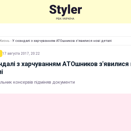
Жизнь
›
У скандалі з харчуванням АТОшников з'явилися нові деталі
17 августа 2017, 20:22
ндалі з харчуванням АТОшников з'явилися 
і
льник консервів підміняв документи