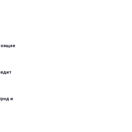
стоящее
лядит
кунд и