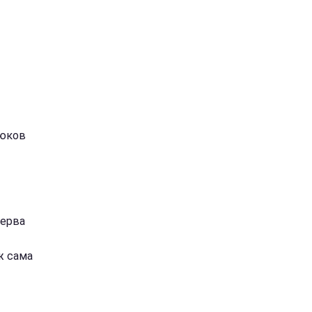
рюков
серва
ж сама