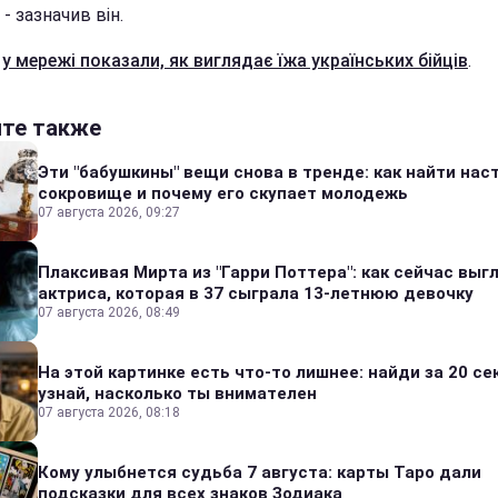
 - зазначив він.
е
у мережі показали, як виглядає їжа українських бійців
.
йте также
Эти "бабушкины" вещи снова в тренде: как найти на
сокровище и почему его скупает молодежь
07 августа 2026, 09:27
Плаксивая Мирта из "Гарри Поттера": как сейчас выг
актриса, которая в 37 сыграла 13-летнюю девочку
07 августа 2026, 08:49
На этой картинке есть что-то лишнее: найди за 20 се
узнай, насколько ты внимателен
07 августа 2026, 08:18
Кому улыбнется судьба 7 августа: карты Таро дали
подсказки для всех знаков Зодиака