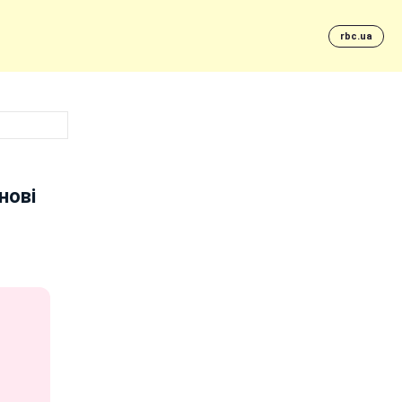
rbc.ua
нові