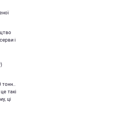
еної
ицтво
серви і
)
тонн...
 це такі
у, ці