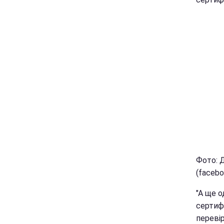
Фото: 
(facebo
"А ще о
сертифі
переві