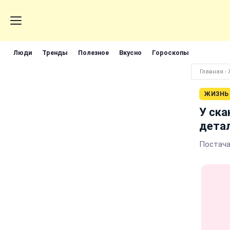
Люди
Тренды
Полезное
Вкусно
Гороскопы
Главная
›
ЖИЗНЬ
У ска
детал
Постача