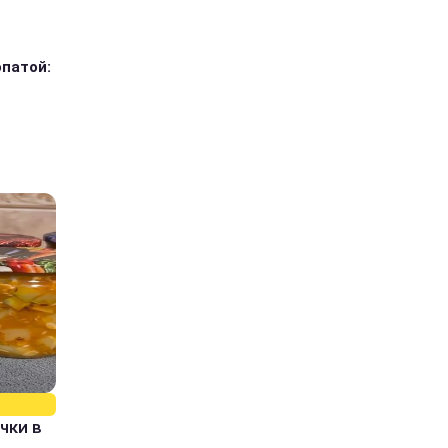
опатой:
чки в