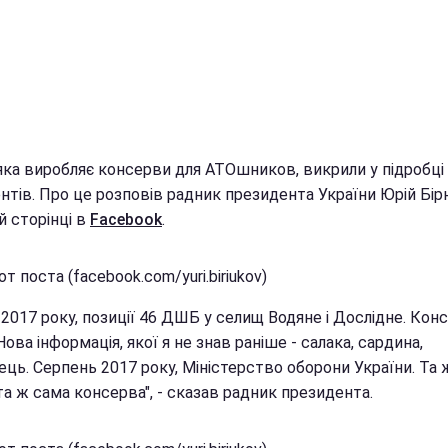
 яка виробляє консерви для АТОшников, викрили у підробці
нтів. Про це розповів радник президента України Юрій Бі
й сторінці в
Facebook
.
т поста (facebook.com/yuri.biriukov)
 2017 року, позиції 46 ДШБ у селищ Водяне і Дослідне. Кон
Нова інформація, якої я не знав раніше - салака, сардина,
ць. Серпень 2017 року, Міністерство оборони України. Та 
та ж сама консерва", - сказав радник президента.