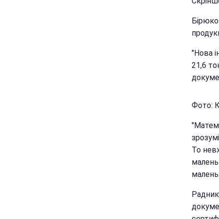
Скріншо
Бірюко
продукц
"Нова і
21,6 то
докумен
Фото: К
"Матема
зрозумі
То невж
маленьк
маленьк
Радник
докуме
сертиф