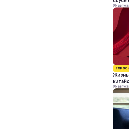
соусе
06 август
ГОРОС
Жизнь 
китайс
06 август