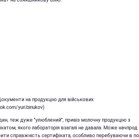
Документи на продукцію для військових
ok.com/yuri.biriukov)
дин, теж дуже "улюблений", привіз молочну продукцію з
катом, якого лабораторія взагалі не давала. Може начпрод
рити справжність сертифіката, особливо перебуваючи в по