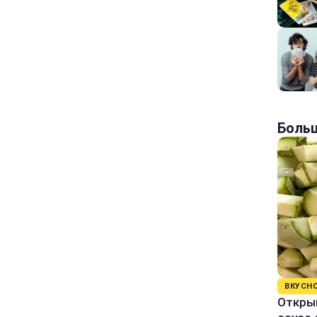
Больш
ВКУСН
Открыв