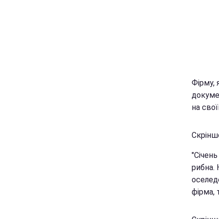
Фірму,
докуме
на свої
Скріншо
"Січень
рибна. 
оселеде
фірма, 