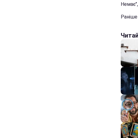
Немає",
Раніш
Чита