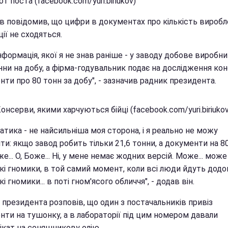
т поста (facebook.com/yuri.biriukov)
в повідомив, що цифри в документах про кількість виробл
ії не сходяться.
нформація, якої я не знав раніше - у заводу добове виробн
нни на добу, а фірма-годувальник подає на дослідження кон
ти про 80 тонн за добу", - зазначив радник президента.
онсерви, якими харчуються бійці (facebook.com/yuri.biriukov
тика - не найсильніша моя сторона, і я реально не можу
ти: якщо завод робить тільки 21,6 тонни, а документи на 80 
е... О, Боже... Ні, у мене немає жодних версій. Може... може
і гномики, в той самий момент, коли всі люди йдуть додом
і гномики... в поті гном'ясого обличчя", - додав він.
 президента розповів, що один з постачальників привіз
нти на тушонку, а в лабораторії під цим номером давали
ікат на соняшникову олію.