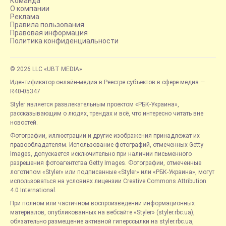
Команда
О компании
Реклама
Правила пользования
Правовая информация
Политика конфиденциальности
© 2026 LLC «UBT MEDIA»
Идентификатор онлайн-медиа в Реестре субъектов в сфере медиа —
R40-05347
Styler является развлекательным проектом «РБК-Украина»,
рассказывающим о людях, трендах и всё, что интересно читать вне
новостей.
Фотографии, иллюстрации и другие изображения принадлежат их
правообладателям. Использование фотографий, отмеченных Getty
Images, допускается исключительно при наличии письменного
разрешения фотоагентства Getty Images. Фотографии, отмеченные
логотипом «Styler» или подписанные «Styler» или «РБК-Украина», могут
использоваться на условиях лицензии Creative Commons Attribution
4.0 International.
При полном или частичном воспроизведении информационных
материалов, опубликованных на вебсайте «Styler» (styler.rbc.ua),
обязательно размещение активной гиперссылки на styler.rbc.ua,