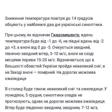
Зниження температури повітря до 14 градусів
обіцяють у найближчі два дні українські синоптики.
При цьому, як відзначає
Гидромецентр
, вдень
температура буде від -1 до -6, на півдні вдень від -2
до +3, а вночі від 0 до -5. Очікується західний,
північно-західний вітер, 5-10 м/с, вночі на сході
місцями пориви 15-20 м/с. Відзначається, що в
більшості областей України пройде невеликий сніг, а
на Заході вночі — помірний. На дорогах можлива
ожеледиця
В столиці буде також невеликий сніг та ожеледиця. У
понеділок, 5 грудня, синоптики опадів не
прогнозують, однак на дорогах можлива ожеледиця.
Вітер буде південно-західним, західним, 7-12 м/з,