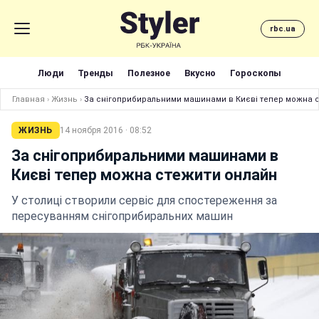
rbc.ua
Люди
Тренды
Полезное
Вкусно
Гороскопы
Главная
›
Жизнь
›
За снігоприбиральними машинами в Києві тепер можна 
ЖИЗНЬ
14 ноября 2016 · 08:52
За снігоприбиральними машинами в
Києві тепер можна стежити онлайн
У столиці створили сервіс для спостереження за
пересуванням снігоприбиральних машин