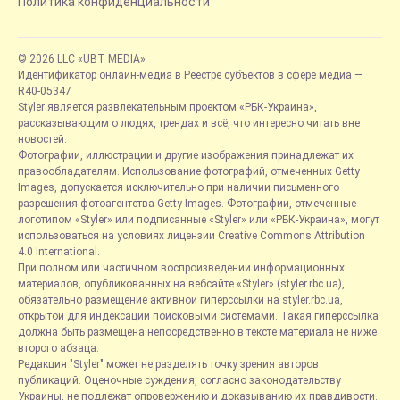
Политика конфиденциальности
© 2026 LLC «UBT MEDIA»
Идентификатор онлайн-медиа в Реестре субъектов в сфере медиа —
R40-05347
Styler является развлекательным проектом «РБК-Украина»,
рассказывающим о людях, трендах и всё, что интересно читать вне
новостей.
Фотографии, иллюстрации и другие изображения принадлежат их
правообладателям. Использование фотографий, отмеченных Getty
Images, допускается исключительно при наличии письменного
разрешения фотоагентства Getty Images. Фотографии, отмеченные
логотипом «Styler» или подписанные «Styler» или «РБК-Украина», могут
использоваться на условиях лицензии Creative Commons Attribution
4.0 International.
При полном или частичном воспроизведении информационных
материалов, опубликованных на вебсайте «Styler» (styler.rbc.ua),
обязательно размещение активной гиперссылки на styler.rbc.ua,
открытой для индексации поисковыми системами. Такая гиперссылка
должна быть размещена непосредственно в тексте материала не ниже
второго абзаца.
Редакция "Styler" может не разделять точку зрения авторов
публикаций. Оценочные суждения, согласно законодательству
Украины, не подлежат опровержению и доказыванию их правдивости.