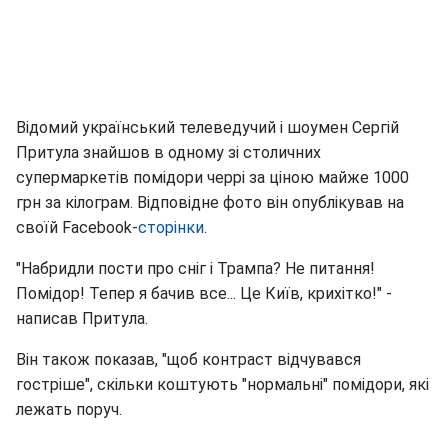
Відомий український телеведучий і шоумен Сергій
Притула знайшов в одному зі столичних
супермаркетів помідори черрі за ціною майже 1000
грн за кілограм. Відповідне фото він опублікував на
своїй Facebook-
сторінки
.
"Набридли пости про сніг і Трампа? Не питання!
Помідор! Тепер я бачив все... Це Київ, крихітко!" -
написав Притула.
Він також показав, "щоб контраст відчувався
гостріше", скільки коштують "нормальні" помідори, які
лежать поруч.