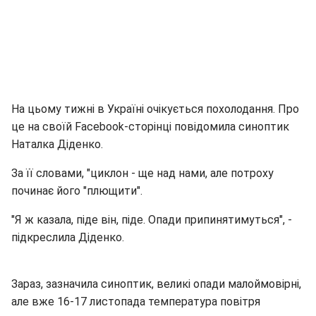
На цьому тижні в Україні очікується похолодання. Про
це на своїй Facebook-сторінці повідомила синоптик
Наталка Діденко.
За її словами, "циклон - ще над нами, але потроху
починає його "плющити".
"Я ж казала, піде він, піде. Опади припинятимуться", -
підкреслила Діденко.
Зараз, зазначила синоптик, великі опади малоймовірні,
але вже 16-17 листопада температура повітря