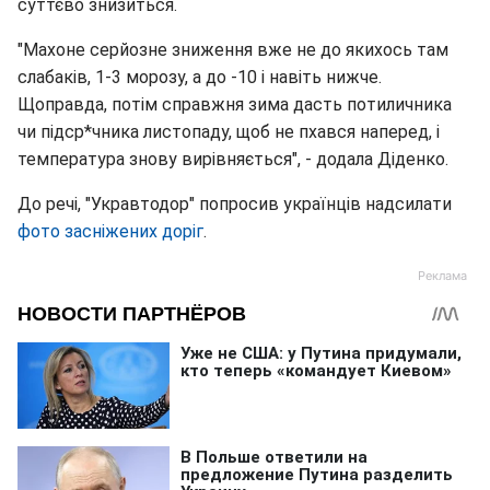
суттєво знизиться.
"Махоне серйозне зниження вже не до якихось там
слабаків, 1-3 морозу, а до -10 і навіть нижче.
Щоправда, потім справжня зима дасть потиличника
чи підср*чника листопаду, щоб не пхався наперед, і
температура знову вирівняється", - додала Діденко.
До речі, "Укравтодор" попросив українців надсилати
фото засніжених доріг
.