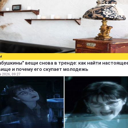
Ы
абушкины" вещи снова в тренде: как найти настояще
вище и почему его скупает молодежь
а 2026, 09:27