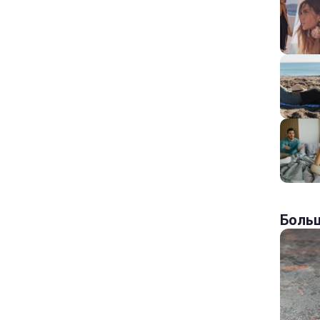
Больш