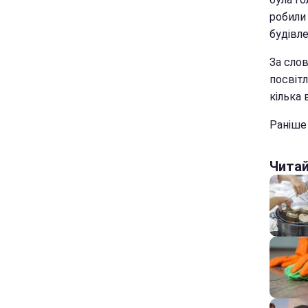
робили 
будівле
За сло
посвіт
кілька 
Раніше 
Чита