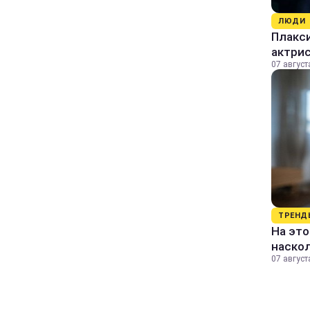
ЛЮДИ
Плакси
актрис
07 август
ТРЕНД
На это
наско
07 август