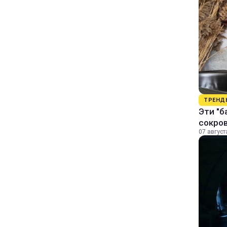
ТРЕНД
Эти "б
сокро
07 август