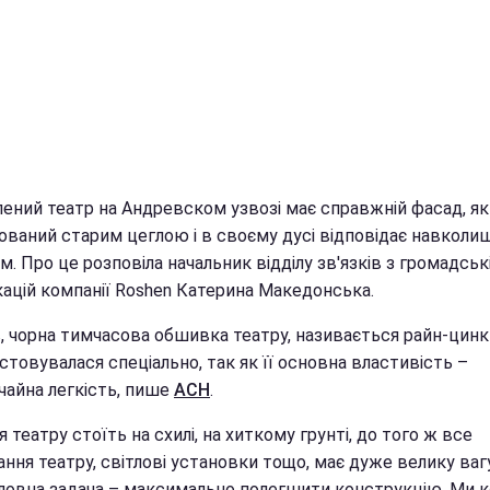
лений театр на Андревском узвозі має справжній фасад, я
ований старим цеглою і в своєму дусі відповідає навколи
м. Про це розповіла начальник відділу зв'язків з громадсь
кацій компанії Roshen Катерина Македонська.
ів, чорна тимчасова обшивка театру, називається райн-цинк 
товувалася спеціально, так як її основна властивість –
чайна легкість, пише
АСН
.
я театру стоїть на схилі, на хиткому грунті, до того ж все
ння театру, світлові установки тощо, має дуже велику ваг
оловна задача – максимально полегшити конструкцію. Ми 