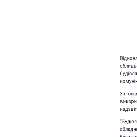
Віднов
облиць
будівля
комуні
З її сл
викорис
надзви
“Будівл
обладна
була г