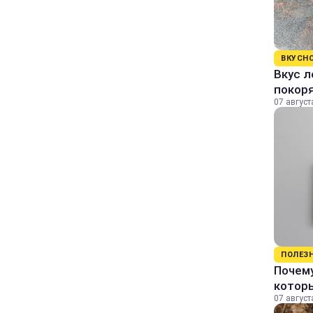
ВКУСН
Вкус л
покор
07 август
ПОЛЕЗ
Почему
котор
07 август