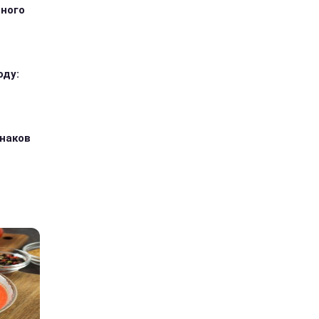
тного
оду:
знаков