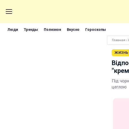
Люди
Тренды
Полезное
Вкусно
Гороскопы
Главная
›
ЖИЗНЬ
Відпо
"крем
Під чор
цеглою