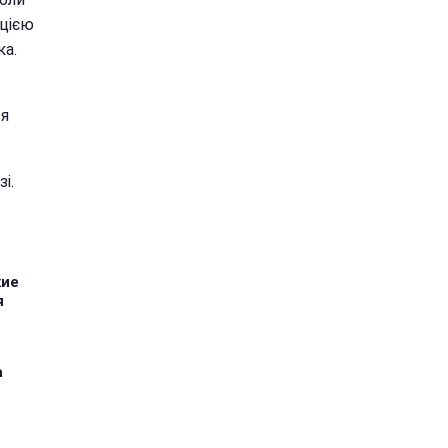
 цією
ка.
ся
і.
кие
я
а