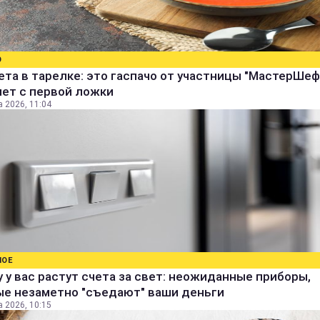
О
ета в тарелке: это гаспачо от участницы "МастерШеф
яет с первой ложки
а 2026, 11:04
НОЕ
 у вас растут счета за свет: неожиданные приборы,
ые незаметно "съедают" ваши деньги
а 2026, 10:15