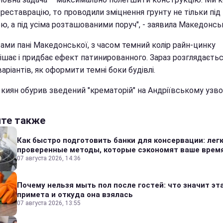
реставрацію, то проводили зміцнення грунту не тільки під
ю, а під усіма розташованими поруч", - заявила Македонсь
вами пані Македонської, з часом темний колір райн-цинку
лішає і придбає ефект патинированного. Зараз розглядаєть
варіантів, як оформити темні боки будівлі.
киян обурив зведений "крематорій" на Андріївському узвоз
йте также
Как быстро подготовить банки для консервации: лег
проверенные методы, которые сэкономят ваше врем
07 августа 2026, 14:36
Почему нельзя мыть пол после гостей: что значит эт
примета и откуда она взялась
07 августа 2026, 13:55