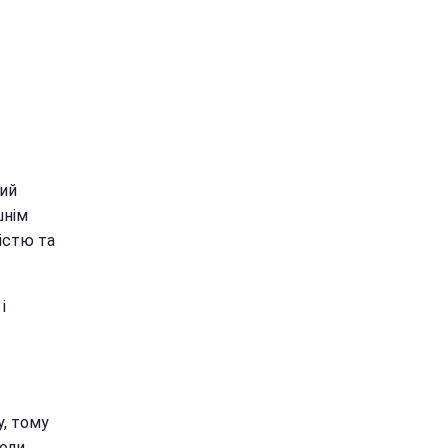
кий
шнім
кістю та
і
у, тому
коли