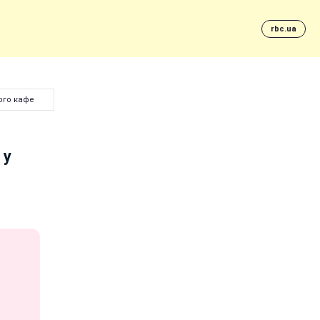
rbc.ua
кого кафе
 у