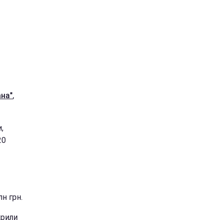
ана"
,
,
20
н грн.
крили