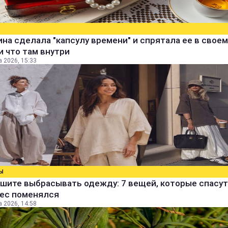
а сделала "капсулу времени" и спрятала ее в своем
и что там внутри
а 2026, 15:33
Ы
шите выбрасывать одежду: 7 вещей, которые спасут
вес поменялся
а 2026, 14:58