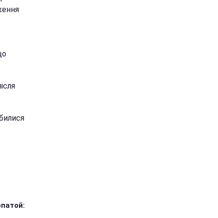
ження
що
ісля
обилися
опатой: