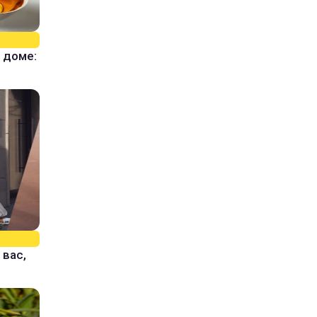
 доме:
 вас,