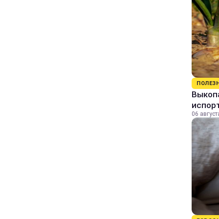
ПОЛЕЗ
Выкопа
испор
06 август