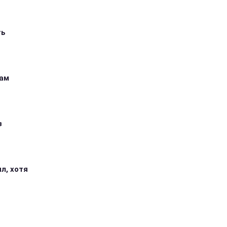
ть
кам
з
л, хотя