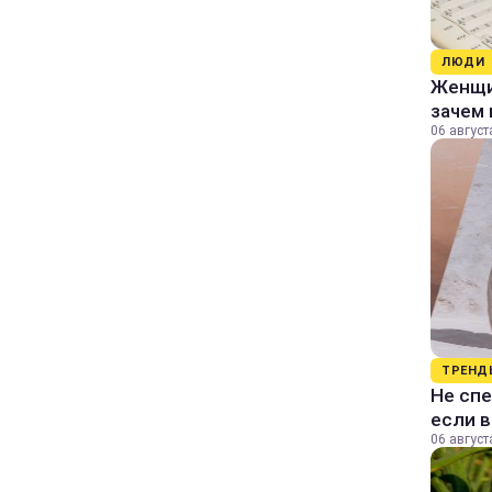
ЛЮДИ
Женщин
зачем 
06 август
ТРЕНД
Не спе
если 
06 август