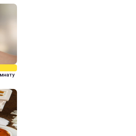
омнату