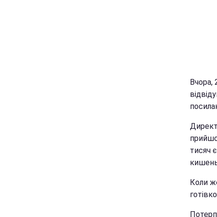
Вчора, 
відвід
посила
Директ
прийшов
тисяч є
кишеньк
Коли ж
готівко
Потерп