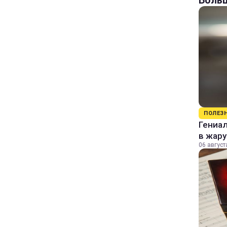
Больш
ПОЛЕЗ
Гениал
в жару
06 август