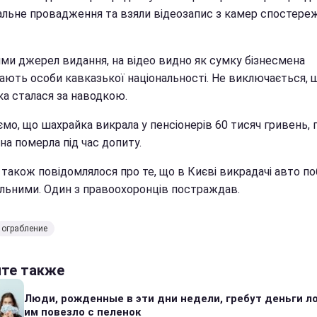
альне провадження та взяли відеозапис з камер спостере
ими джерел видання, на відео видно як сумку бізнесмена
ають особи кавказької національності. Не виключається, 
ка сталася за наводкою.
мо, що шахрайка викрала у пенсіонерів 60 тисяч гривень, п
на померла під час допиту.
 також повідомлялося про те, що в Києві викрадачі авто п
ульними. Один з правоохоронців постраждав.
ограбление
йте также
Люди, рожденные в эти дни недели, гребут деньги л
им повезло с пеленок