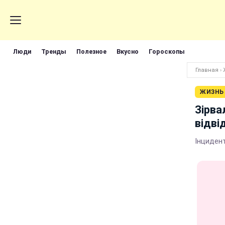
Люди
Тренды
Полезное
Вкусно
Гороскопы
Главная
›
ЖИЗНЬ
Зірва
відві
Інциден