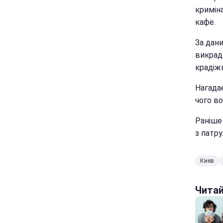
кримін
кафе.
За дан
викрад
крадіж
Нагадає
чого во
Раніше
з патр
Киев
Чита