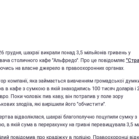
26 грудня, шахраї викрали понад 3,5 мільйонів гривень у
увача столичного кафе "Альфредо". Про це повідомляє
"Стр
ючись на власне джерело в правоохоронних органах.
ор компанії, яка займається вивченням громадської думки
 в кафе з сумкою в якій знаходились 100 тисяч доларів і 
вро. Поки чоловік пив каву, він потрапив у поле зору
ових злодіїв, які вирішили його "обчистити".
ертва відволіклася, шахраї благополучно поцупили сумку з
ю, в якій сума в перерахунку на гривні перевищувала 3,5 мл
ілий повідомив про крадіжку в поліцію. Правоохоронці від