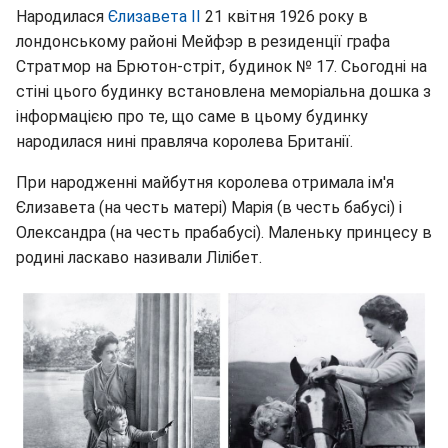
Народилася
Єлизавета II
21 квітня 1926 року в
лондонському районі Мейфэр в резиденції графа
Стратмор на Брютон-стріт, будинок № 17. Сьогодні на
стіні цього будинку встановлена меморіальна дошка з
інформацією про те, що саме в цьому будинку
народилася нині правляча королева Британії.
При народженні майбутня королева отримала ім'я
Єлизавета (на честь матері) Марія (в честь бабусі) і
Олександра (на честь прабабусі). Маленьку принцесу в
родині ласкаво називали Лілібет.