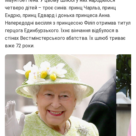
Маунтбеттена. У цьому шлюбі у них народилося
четверо дітей – троє синів: принц Чарльз, принц
Ендрю, принц Едвард і донька принцеса Анна.
Напередодні весілля з принцесою Філіп отримав титул
герцога Единбурзького. Їхнє вінчання відбулося в
стінах Вестмінстерського абатства. Їх шлюб триває
вже 72 роки.