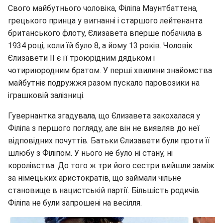
Свого майбутнього чоловіка, Філіпа Маунтбаттена,
грецького принца у вигнанні і старшого лейтенанта
британського флоту, Єлизавета вперше побачила в
1934 році, коли їй було 8, а йому 13 років. Чоловік
Єлизавети II є її троюрідним дядьком і
чотириюродним братом. У перші хвилини знайомства
майбутніє подружжя разом пускало паровозики на
іграшковій залізниці.
Гувернантка згадувала, що Єлизавета закохалася у
Філіпа з першого погляду, але він не виявляв до неї
відповідних почуттів. Батьки Єлизавети були проти її
шлюбу з Філіпом. У нього не було ні стану, ні
королівства. До того ж три його сестри вийшли заміж
за німецьких аристократів, що займали чільне
становище в нацистській партії. Більшість родичів
Філіпа не були запрошені на весілля.