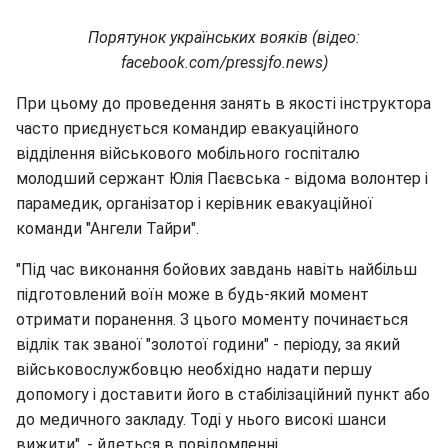
Порятунок українських вояків (відео:
facebook.com/pressjfo.news)
При цьому до проведення занять в якості інструктора
часто приєднується командир евакуаційного
відділення військового мобільного госпіталю
молодший сержант Юлія Паєвська - відома волонтер і
парамедик, організатор і керівник евакуаційної
команди "Ангели Тайри".
"Під час виконання бойових завдань навіть найбільш
підготовлений воїн може в будь-який момент
отримати поранення. З цього моменту починається
відлік так званої "золотої години" - періоду, за який
військовослужбовцю необхідно надати першу
допомогу і доставити його в стабілізаційний пункт або
до медичного закладу. Тоді у нього високі шанси
вижити", - йдеться в повідомленні.