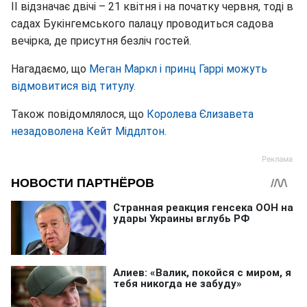
II відзначає двічі – 21 квітня і на початку червня, тоді в
садах Букінгемського палацу проводиться садова
вечірка, де присутня безліч гостей.
Нагадаємо, що
Меган Маркл і принц Гаррі можуть
відмовитися від титулу.
Також повідомлялося, що
Королева Єлизавета
незадоволена Кейт Міддлтон.