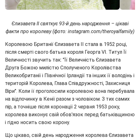
Єлизавета II святкує 93-й день народження – цікаві
факти про королеву (фото: instagram.com/theroyalfamily)
Королевою Британії Єлизавета II стала в 1952 році,
після смерті свого батька короля Георга VI. Титул Її
Величності звучить так: "Її Величність Єлизавета
Друга Божою милістю Сполученого Королівства
Великобританії і Північної Ірландії та інших її володінь і
територій Королева, Глава Співдружності, Захисниця
Віри". Коли її проголосили королевою вона перебувала
на відпочинку в Кенії разом з чоловіком. З тих самих
пір, а точніше після коронації 2 червня 1953 року,
королева виконує свій обов'язок перед батьківщиною
і гідно носить свою корону.
Що цікаво, свій день народження королева Єлизавета