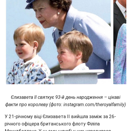
Єлизавета II святкує 93-й день народження – цікаві
факти про королеву (фото: instagram.com/theroyalfamily)
У 21-річному віці Єлизавета II вийшла заміж за 26-
річного офіцера британського флоту Філіпа