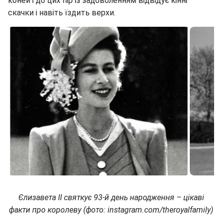
коней і до цих пір із задоволенням відвідує кінні
скачки і навіть їздить верхи.
Єлизавета II святкує 93-й день народження – цікаві
факти про королеву (фото: instagram.com/theroyalfamily)