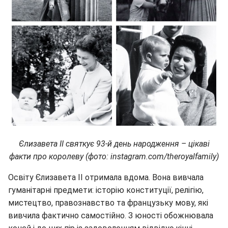
Єлизавета II святкує 93-й день народження – цікаві
факти про королеву (фото: instagram.com/theroyalfamily)
Освіту Єлизавета II отримала вдома. Вона вивчала
гуманітарні предмети: історію конституції, релігію,
мистецтво, правознавство та французьку мову, які
вивчила фактично самостійно. З юності обожнювала