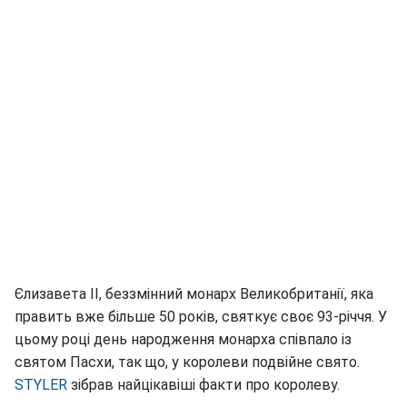
Єлизавета II, беззмінний монарх Великобританії, яка
править вже більше 50 років, святкує своє 93-річчя. У
цьому році день народження монарха співпало із
святом Пасхи, так що, у королеви подвійне свято.
STYLER
зібрав найцікавіші факти про королеву.