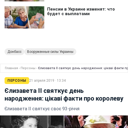
Донбасс
Вооруженные силы Украины
Главная
›
Персоны
›
Єлизавета II святкує день народження: цікаві факти п
ПЕРСОНЫ
21 апреля 2019 · 13:34
Єлизавета II святкує день
народження: цікаві факти про королеву
Єлизавета II святкує своє 93-річчя