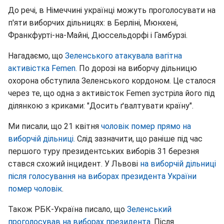
До речі, в Німеччині українці можуть проголосувати на
п'яти виборчих дільницях: в Берліні, Мюнхені,
Франкфурті-на-Майні, Дюссельдорфі і Гамбурзі.
Нагадаємо, що
Зеленського атакувала вагітна
активістка Femen.
По дорозі на виборчу дільницю
охорона обступила Зеленського кордоном. Це сталося
через те, що одна з активісток Femen зустріла його під
ділянкою з криками: "Досить ґвалтувати країну".
Ми писали, що 21 квітня
чоловік помер прямо на
виборчій дільниці.
Слід зазначити, що раніше під час
першого туру президентських виборів 31 березня
стався схожий інцидент. У Львові
на виборчій дільниці
після голосування на виборах президента України
помер чоловік
.
Також РБК-Україна писало, що
Зеленський
проголосував на виборах президента
. Після