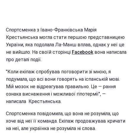
Спортсменка з Івано-Франківська Марія
Крестьянська могла стати першою представницею
України, яка подолала Ла-Манш вплав, однак у неї це
не вийшло. На своїй сторінці
Facebook
вона написала
про деталі події.
"Коли екіпаж спробував поговорити зі мною, я
подумала, що всі вони говорять на іспанській мові.
Мій мозок не відреагував правильно. Це — рання
ознака виснаження і можливої гіпотермії", —
написала Крестьянська.
Спортсменка повідомила, що вона не розуміла, що
хоче від неї її команда. Екіпаж продовжував кричати
на неї, але українка не розуміла ні слова.