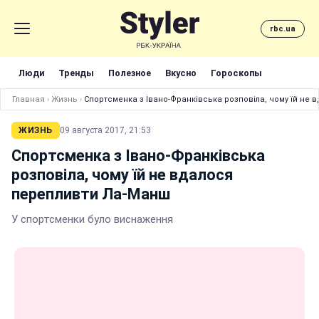
rbc.ua
Люди
Тренды
Полезное
Вкусно
Гороскопы
Главная
›
Жизнь
›
Спортсменка з Івано-Франківська розповіла, чому їй не
ЖИЗНЬ
09 августа 2017, 21:53
Спортсменка з Івано-Франківська
розповіла, чому їй не вдалося
перепливти Ла-Манш
У спортсменки було виснаження