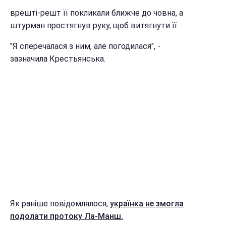
врешті-решт її покликали ближче до човна, а
штурман простягнув руку, щоб витягнути її.
"Я сперечалася з ним, але погодилася", -
зазначила Крестьянська.
Як раніше повідомлялося,
українка не змогла
подолати протоку Ла-Манш.