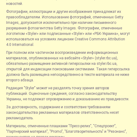
новостей.
Фотографии, иллюстрации и другие изображения принадлежат их
правообладателям. Использование фотографий, отмеченных Getty
Images, допускается исключительно при наличии письменного
разрешения фотоагентства Getty Images. Фотографии, отмеченные
логотипом «Styler» или подписанные «Styler» или «РБК-Украина», могут
использоваться на условиях лицензии Creative Commons Attribution
4.0 International.
При полном или частичном воспроизведении информационных
материалов, опубликованных на вебсайте «Styler» (styler.rbc.ua),
обязательно размещение активной гиперссылки на styler.rbc.ua,
открытой для индексации поисковыми системами. Такая гиперссылка
должна быть размещена непосредственно в тексте материала не ниже
второго абзаца.
Редакция "Styler" может не разделять точку зрения авторов
публикаций. Оценочные суждения, согласно законодательству
Украины, не подлежат опровержению и доказыванию их правдивости.
За достоверность, содержание и соответствие требованиям
законодательства рекламных материалов ответственность несет
рекламодатель.
Материалы, отмеченные плашками "Пресс-релиз", "Спецпроект",
"Партнерский материал", "Promo", "Благотворительность" и "Резонанс",
размещаются на правах рекламы.