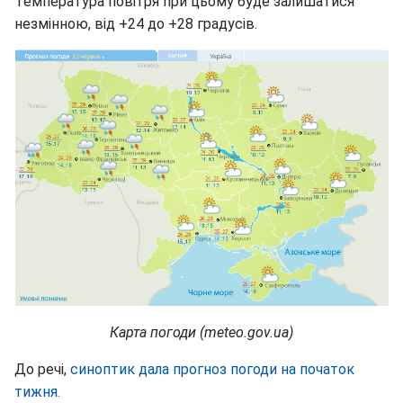
Температура повітря при цьому буде залишатися
незмінною, від +24 до +28 градусів.
Карта погоди (meteo.gov.ua)
До речі,
синоптик дала прогноз погоди на початок
тижня.