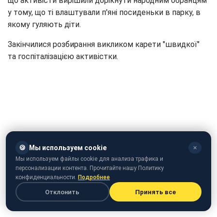
що активісти вирішили дорікнути народним обранцям
у тому, що ті влаштували п'яні посиденьки в парку, в
якому гуляють діти.
Закінчилися розбирання викликом карети "швидкої"
та госпіталізацією активістки.
🍪
Мы используем cookie
✕
Мы используем файлы cookie для анализа трафика и
персонализации контента. Прочитайте нашу Политику
конфиденциальности.
Подробнее
Отклонить
Принять все