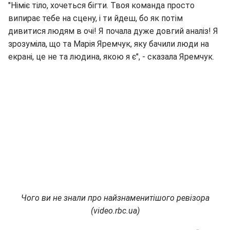
"Німіє тіло, хочеться бігти. Твоя команда просто
випирає тебе на сцену, і ти йдеш, бо як потім
дивитися людям в очі! Я почала дуже довгий аналіз! Я
зрозуміла, що та Марія Яремчук, яку бачили люди на
екрані, це не та людина, якою я є", - сказала Яремчук.
Чого ви не знали про найзнаменитішого ревізора
(video.rbc.ua)