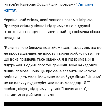
інтерв'ю Катерині Осадчій для програми "
Світське
життя
".
Український співак, який записав разом з Марією
Яремчук спільну пісню і підтримує з нею дружні
стосунки поза сценою, впевнений, що співачка пішла
ненадовго.
"Коли я з нею ближче познайомився, я зрозумів, що це
не проста дівчина, не проста творча особистість. І те,
що вона прийняла таке рішення, я її підтримав. Я її
підтримав з однієї простої причини, вона ненадовго
пішла, повірте. Вона ще про себе заявить. Вона хоче
робити щось своє. Можливо вона буде більш "нішева",
не на велику аудиторію. Але вона молодець. Я її
люблю, ціную, підтримую у всіх її починаннях", -
заявив молодий виконавець.