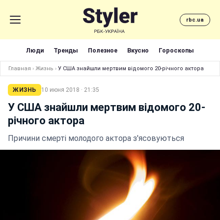
rbc.ua
Люди
Тренды
Полезное
Вкусно
Гороскопы
Главная
›
Жизнь
›
У США знайшли мертвим відомого 20-річного актора
ЖИЗНЬ
10 июня 2018 · 21:35
У США знайшли мертвим відомого 20-
річного актора
Причини смерті молодого актора з'ясовуються