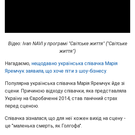
Відео: Ivan NAVI у програмі "Світське життя" ("Світське
життя")
Нагадаємо,
нещодавно українська співачка Марія
Яремчук заявила, що хоче піти з шоу-бізнесу.
Популярна українська співачка Марія Яремчук йде зі
сцени. Причиною відходу співачки, яка представляла
Україну на Євробаченні 2014, став панічний страх
перед сценою.
Співачка зізналася, що для неї кожен вихід на сцену -
це "маленька смерть, як Голгофа".