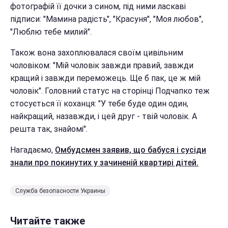
фотографій її дочки з сином, під ними ласкаві
підписи: "Мамина радість", "Красуня", "Моя любов",
"Люблю тебе милий".
Також вона захоплювалася своїм цивільним
чоловіком: "Мій чоловік завжди правий, завжди
кращий і завжди переможець. Ще б пак, це ж мій
чоловік". Головний статус на сторінці Подчапко теж
стосується її коханця: "У тебе буде один один,
найкращий, назавжди, і цей друг - твій чоловік. А
решта так, знайомі".
Нагадаємо,
Омбудсмен заявив, що бабуся і сусіди
знали про покинутих у зачиненій квартирі дітей.
Служба безопасности Украины
Читайте также