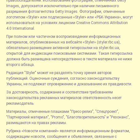
правообладателям. Использование фотографий, отмеченных Getty
Images, допускается исключительно при наличии письменного
разрешения фотоагентства Getty Images. Фотографии, отмеченные
логотипом «Styler» или подписанные «Styler» или «РБК-Украина», могут
использоваться на условиях лицензии Creative Commons Attribution
4.0 International.
При полном или частичном воспроизведении информационных
материалов, опубликованных на вебсайте «Styler» (styler.rbc.ua),
обязательно размещение активной гиперссылки на styler.rbc.ua,
открытой для индексации поисковыми системами. Такая гиперссылка
должна быть размещена непосредственно в тексте материала не ниже
второго абзаца.
Редакция "Styler" может не разделять точку зрения авторов
публикаций. Оценочные суждения, согласно законодательству
Украины, не подлежат опровержению и доказыванию их правдивости.
За достоверность, содержание и соответствие требованиям
законодательства рекламных материалов ответственность несет
рекламодатель.
Материалы, отмеченные плашками "Пресс-релиз", "Спецпроект",
"Партнерский материал", "Promo", "Благотворительность" и "Резонанс",
размещаются на правах рекламы.
Рубрика «Новости компаний» является информационным форматом,
содержащим новости, сообщения и объявления, связанные с