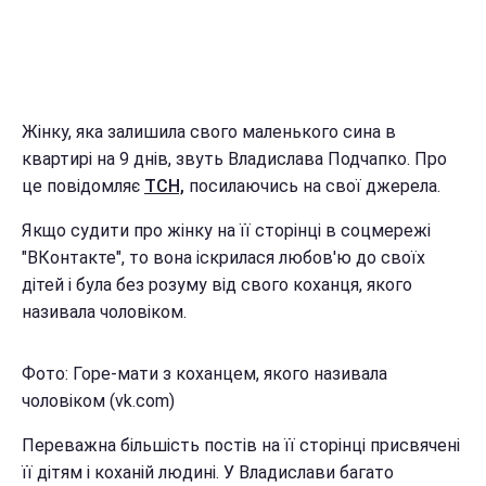
Жінку, яка залишила свого маленького сина в
квартирі на 9 днів, звуть Владислава Подчапко. Про
це повідомляє
ТСН,
посилаючись на свої джерела.
Якщо судити про жінку на її сторінці в соцмережі
"ВКонтакте", то вона іскрилася любов'ю до своїх
дітей і була без розуму від свого коханця, якого
називала чоловіком.
Фото: Горе-мати з коханцем, якого називала
чоловіком (vk.com)
Переважна більшість постів на її сторінці присвячені
її дітям і коханій людині. У Владислави багато