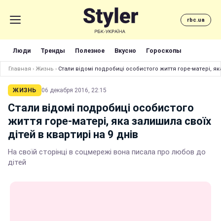
rbc.ua
Люди
Тренды
Полезное
Вкусно
Гороскопы
Главная
›
Жизнь
›
Стали відомі подробиці особистого життя горе-матері, яка
ЖИЗНЬ
06 декабря 2016, 22:15
Стали відомі подробиці особистого
життя горе-матері, яка залишила своїх
дітей в квартирі на 9 днів
На своїй сторінці в соцмережі вона писала про любов до
дітей