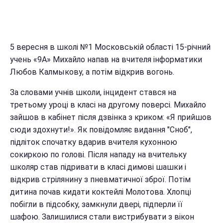
5 вересня в школі №1 Московській області 15-річний
учень «9А» Михайло напав на вчителя інформатики
Любов Калмыкову, а потім відкрив вогонь.
За словами учнів школи, інцидент стався на
третьому уроці в класі на другому поверсі. Михайло
зайшов в кабінет після дзвінка з криком: «Я прийшов
сюди здохнути!». Як повідомляє видання "Сноб",
підліток спочатку вдарив вчителя кухонною
сокиркою по голові. Після нападу на вчительку
школяр став підривати в класі димові шашки і
відкрив стрілянину з пневматичної зброї. Потім
дитина почав кидати коктейлі Молотова. Хлопці
побігли в підсобку, замкнули двері, підперли її
шафою. Залишилися стали вистрибувати з вікон