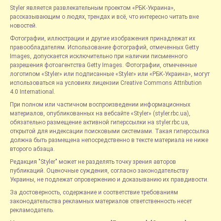
Styler является развлекательным проектом «РБК-Украина»,
рассказывающим о людях, трендах и всё, что интересно читать вне
новостей.
Фотографии, иллюстрации и другие изображения принадлежат их
правообладателям. Использование фотографий, отмеченных Getty
Images, допускается исключительно при наличии письменного
разрешения фотоагентства Getty Images. Фотографии, отмеченные
логотипом «Styler» или подписанные «Styler» или «РБК-Украина», могут
использоваться на условиях лицензии Creative Commons Attribution
4.0 International.
При полном или частичном воспроизведении информационных
материалов, опубликованных на вебсайте «Styler» (styler.rbc.ua),
обязательно размещение активной гиперссылки на styler.rbc.ua,
открытой для индексации поисковыми системами. Такая гиперссылка
должна быть размещена непосредственно в тексте материала не ниже
второго абзаца.
Редакция "Styler" может не разделять точку зрения авторов
публикаций. Оценочные суждения, согласно законодательству
Украины, не подлежат опровержению и доказыванию их правдивости.
За достоверность, содержание и соответствие требованиям
законодательства рекламных материалов ответственность несет
рекламодатель.