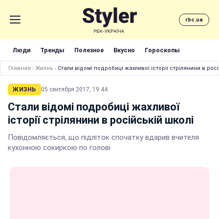
rbc.ua
Люди
Тренды
Полезное
Вкусно
Гороскопы
Главная
›
Жизнь
›
Стали відомі подробиці жахливої історії стрілянини в рос
ЖИЗНЬ
05 сентября 2017, 19:44
Стали відомі подробиці жахливої
історії стрілянини в російській школі
Повідомляється, що підліток спочатку вдарив вчителя
кухонною сокиркою по голові