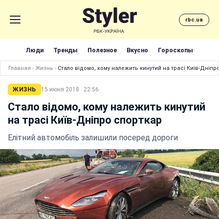
rbc.ua
Люди
Тренды
Полезное
Вкусно
Гороскопы
Главная
›
Жизнь
›
Стало відомо, кому належить кинутий на трасі Київ-Дніпр
ЖИЗНЬ
15 июня 2018 · 22:56
Стало відомо, кому належить кинутий
на трасі Київ-Дніпро спорткар
Елітний автомобіль залишили посеред дороги