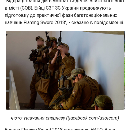
"Відпрацювання дій в умовах ведення ближнього бою
в місті (CQB). Бійці СЗГ ЗС України продовжують
підготовку до практичної фази багатонаціональних
навчань Flaming Sword 2018", - сказано в повідомленні.
Фото: Навчання спецназу ((facebook.com/usofcom)
Вчення Flaming Sword 2018 організовує НАТО. Вони