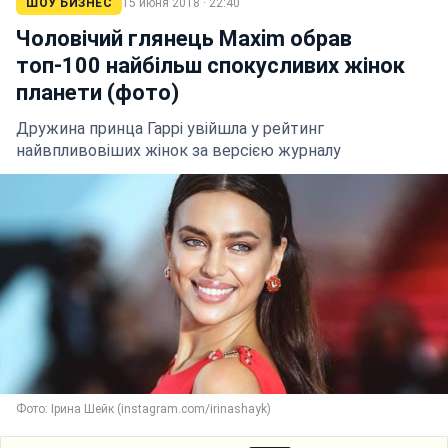
ШОУ БИЗНЕС
15 июня 2018 · 22:40
Чоловічий глянець Maxim обрав
топ-100 найбільш спокусливих жінок
планети (фото)
Дружина принца Гаррі увійшла у рейтинг
найвпливовіших жінок за версією журналу
Фото: Ірина Шейк (instagram.com/irinashayk)