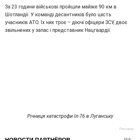
За 23 години військові пройшли майже 90 км в
Шотландії. У команді десантників було шість
учасників АТО. Їх них троє – діючі офіцери ЗСУ, двоє
звільнених у запас і представник Нацгвардії.
Річниця катастрофи Іл-76 в Луганську