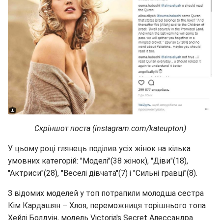
Скріншот поста (instagram.com/kateupton)
У цьому році глянець поділив усіх жінок на кілька
умовних категорій: "Моделі"(38 жінок), "Діви"(18),
"Актриси"(28), "Веселі дівчата"(7) і "Сильні гравці"(8).
З відомих моделей у топ потрапили молодша сестра
Кім Кардашян – Хлоя, переможниця торішнього топа
Хейлі Болдуін, модель Victoria's Secret Алессандра