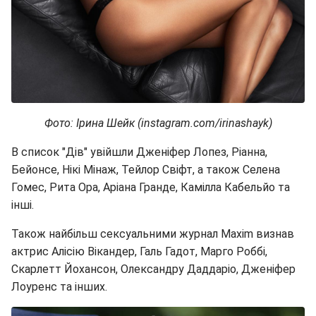
Фото: Ірина Шейк (instagram.com/irinashayk)
В список "Дів" увійшли Дженіфер Лопез, Ріанна,
Бейонсе, Нікі Мінаж, Тейлор Свіфт, а також Селена
Гомес, Рита Ора, Аріана Гранде, Камілла Кабельйо та
інші.
Також найбільш сексуальними журнал Maxim визнав
актрис Алісію Вікандер, Галь Гадот, Марго Роббі,
Скарлетт Йохансон, Олександру Даддаріо, Дженіфер
Лоуренс та інших.