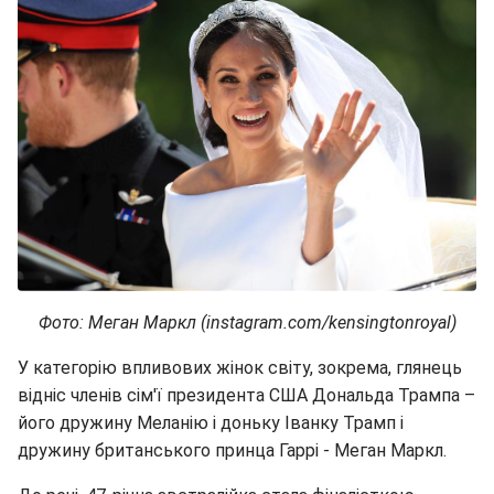
Фото: Меган Маркл (instagram.com/kensingtonroyal)
У категорію впливових жінок світу, зокрема, глянець
відніс членів сім'ї президента США Дональда Трампа –
його дружину Меланію і доньку Іванку Трамп і
дружину британського принца Гаррі - Меган Маркл.