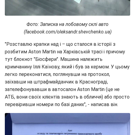
Фото: Записка на лобовому склі авто
(facebook.com/oleksandr.shevchenko.ua)
"Розставлю крапки над і – що сталося в історії з
розбитим Aston Martin на Харківській трасі і причому
тут блокнот "Біосфери". Машина належить
кримчанину Іллі Каїнову, який і був за кермом. У цьому
легко переконатися, поглянувши на протокол,
заїхавши на штрафмайданчик в Краснограді,
зателефонувавши в автосалон Aston Martin (це не
АТБ, вони своїх клієнтів знають в обличчя) або просто
перевіривши номери по базі даних", - написав він.