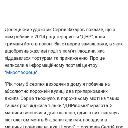
Донецький художник Сергій Захаров показав, що з
ним робили в 2014 році терористи "ДНР", коли
тримали його в полоні. Він створив замальовки, в яких
відобразив жахливі події з пам'яті людини, яка
піддавалася тортурам та приниженню. Про це
написали в інформаційному порталі центру
"
Миротворець
".
"Рік тому 6 серпня виходячи з дому я побачив на
абсолютно порожній вулиці два припаркованих
джипа. Серце тьохнуло, в порожньому місті на таких
тачках роз'їжджала тільки "ДНРівська" мразота. З
машини вискочили двоє хлопців, один з них тицьнув
пістолетом мені в бік, запитали ім'я, посадили в
машину і повезли на вул. Щорса", – розповів Сергій про