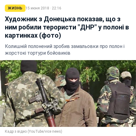
ЖИЗНЬ
15 июня 2018 · 22:16
Художник з Донецька показав, що з
ним робили терористи "ДНР" у полоні в
картинках (фото)
Колишній полонений зробив замальовки про полон і
жорстокі тортури бойовиків
Кадр з відео (YouTube/vice news)