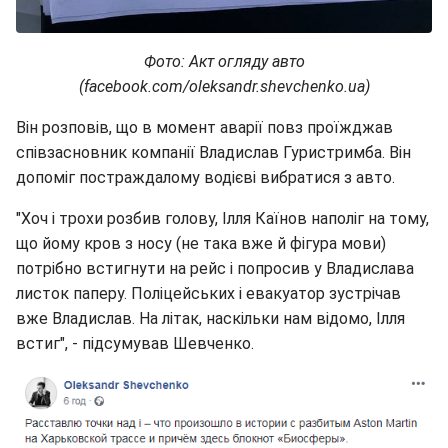
Фото: Акт огляду авто
(facebook.com/oleksandr.shevchenko.ua)
Він розповів, що в момент аварії повз проїжджав
співзасновник компанії Владислав Гуристримба. Він
допоміг постраждалому водієві вибратися з авто.
"Хоч і трохи розбив голову, Ілля Каїнов наполіг на тому,
що йому кров з носу (не така вже й фігура мови)
потрібно встигнути на рейс і попросив у Владислава
листок паперу. Поліцейських і евакуатор зустрічав
вже Владислав. На літак, наскільки нам відомо, Ілля
встиг", - підсумував Шевченко.