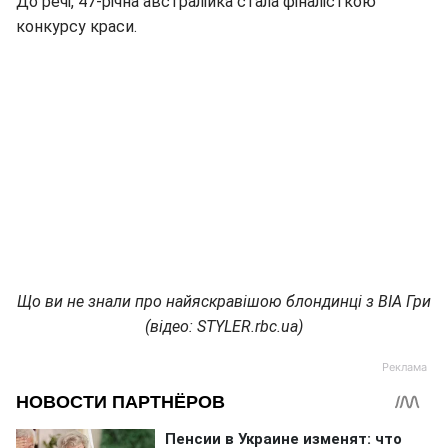
До речі, 47-річна австралійка стала фіналісткою
конкурсу краси.
Що ви не знали про найяскравішою блондинці з ВІА Гри
(відео: STYLER.rbc.ua)