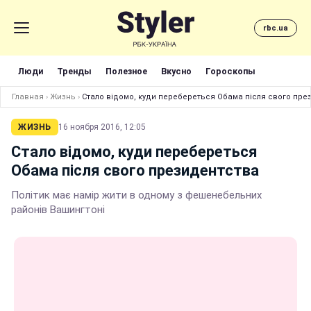
rbc.ua
Люди
Тренды
Полезное
Вкусно
Гороскопы
Главная
›
Жизнь
›
Стало відомо, куди перебереться Обама після свого пре
ЖИЗНЬ
16 ноября 2016, 12:05
Стало відомо, куди перебереться
Обама після свого президентства
Політик має намір жити в одному з фешенебельних
районів Вашингтоні