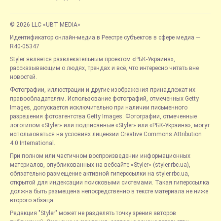
© 2026 LLC «UBT MEDIA»
Идентификатор онлайн-медиа в Реестре субъектов в сфере медиа —
R40-05347
Styler является развлекательным проектом «РБК-Украина»,
рассказывающим о людях, трендах и всё, что интересно читать вне
новостей.
Фотографии, иллюстрации и другие изображения принадлежат их
правообладателям. Использование фотографий, отмеченных Getty
Images, допускается исключительно при наличии письменного
разрешения фотоагентства Getty Images. Фотографии, отмеченные
логотипом «Styler» или подписанные «Styler» или «РБК-Украина», могут
использоваться на условиях лицензии Creative Commons Attribution
4.0 International.
При полном или частичном воспроизведении информационных
материалов, опубликованных на вебсайте «Styler» (styler.rbc.ua),
обязательно размещение активной гиперссылки на styler.rbc.ua,
открытой для индексации поисковыми системами. Такая гиперссылка
должна быть размещена непосредственно в тексте материала не ниже
второго абзаца.
Редакция "Styler" может не разделять точку зрения авторов