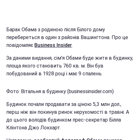
Барак Обама з родиною після Білого дому
перебереться в один з районів Вашингтона. Про це
повідомляє
Business Insider
.
За даними видання, сім'я Обами буде жити в будинку,
площа якого становить 760 кв. м. Він був
побудований в 1928 році і має 9 спалень.
Фото: Вітальня в будинку (businessinsider.com)
Будинок почали продавати за ціною 5,3 млн дол.,
перш ніж він покинув ринок нерухомості в травні. А
до цього володів будинком прес-секретар Білла
Клінтона Джо Локхарт.