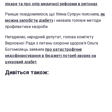
лікаря та про опір медичної реформи в регіонах
.
Раніше повідомлялося, що Уляна Супрун пояснила,
як
можна запобігти діабету
і назвала головні методи
профілактики хвороби.
Нагадаємо, народний депутат, голова комітету
Верховної Ради з питань охорони здоров'я Ольга
Богомолець заявила
про катастрофічне
недофінансування в бюджеті потреб хворих на
цукровий діабет
.
Дивіться також: