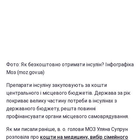
Фото: Як безкоштовно отримати інсулін? Інфографіка
Моз (moz.gov.ua)
Препарати інсуліну закуповують за кошти
центрального і місцевого бюджетів. Держава за рік
покриває велику частину потреби в інсулінах з
державного бюджету, решта повинні
профінансувати органи місцевого самоврядування.
Як ми писали раніше, в. о. голови МОЗ Уляна Супрун
розповіла про
кошти на медицину, вибір сімейного