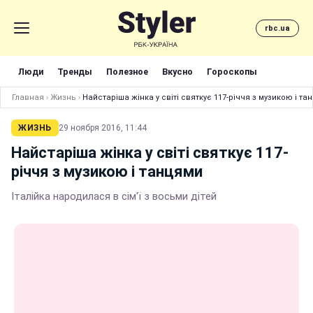
rbc.ua
Люди
Тренды
Полезное
Вкусно
Гороскопы
Главная
›
Жизнь
›
Найстаріша жінка у світі святкує 117-річчя з музикою і та
ЖИЗНЬ
29 ноября 2016, 11:44
Найстаріша жінка у світі святкує 117-
річчя з музикою і танцями
Італійка народилася в сім'ї з восьми дітей