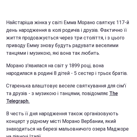
Найстаріша жінка у світі Емма Морано святкує 117-й
день народження в колі родичів і друзів. Фактично її
життя продовжується через три століття, і з цього
приводу Емму знову будуть радувати веселими
танцями і музикою, які вона так любить.
Морано з'явилася на світ у 1899 році, вона
народилася в родині 8 дітей - 5 сестер і трьох братів.
Старенька влаштовує веселе святкування для сім'ї
та друзів - з музикою і танцями, повідомляє
The
Telegraph.
В честь її дня народження також організовують
концерт у рідному місті Морано Вербании, який
знаходиться на березі мальовничого озера Маджоре
на півночі Італії.