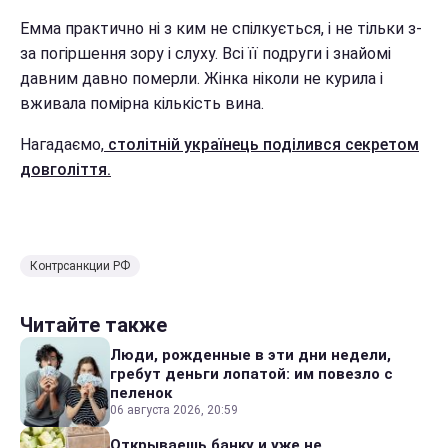
Емма практично ні з ким не спілкується, і не тільки з-
за погіршення зору і слуху. Всі її подруги і знайомі
давним давно померли. Жінка ніколи не курила і
вживала помірна кількість вина.
Нагадаємо,
столітній українець поділився секретом
довголіття.
Контрсанкции РФ
Читайте также
Люди, рожденные в эти дни недели,
гребут деньги лопатой: им повезло с
пеленок
06 августа 2026, 20:59
Открываешь банку и уже не