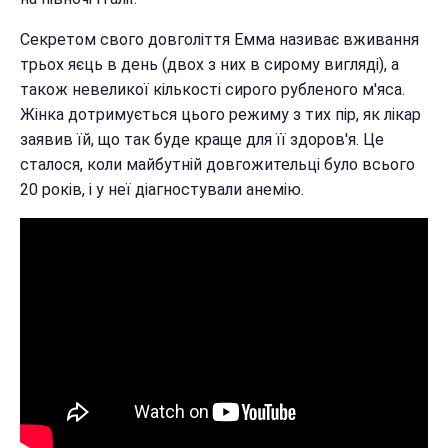
Секретом свого довголіття Емма називає вживання
трьох яєць в день (двох з них в сирому вигляді), а
також невеликої кількості сирого рубленого м'яса.
Жінка дотримується цього режиму з тих пір, як лікар
заявив їй, що так буде краще для її здоров'я. Це
сталося, коли майбутній довгожительці було всього
20 років, і у неї діагностували анемію.