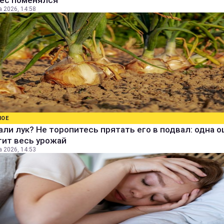
вес поменялся
а 2026, 14:58
НОЕ
ли лук? Не торопитесь прятать его в подвал: одна 
тит весь урожай
а 2026, 14:53