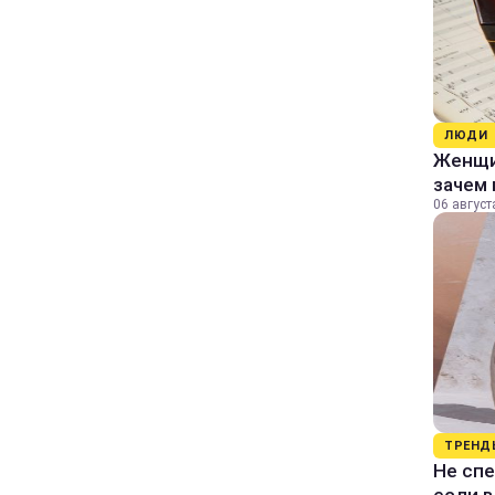
ЛЮДИ
Женщин
зачем 
06 август
ТРЕНД
Не спе