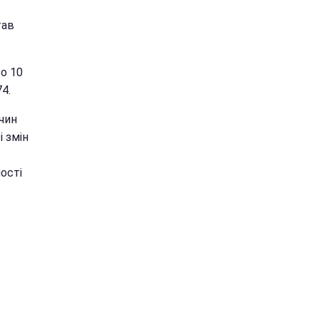
тав
то 10
4.
ичин
 змін
ості