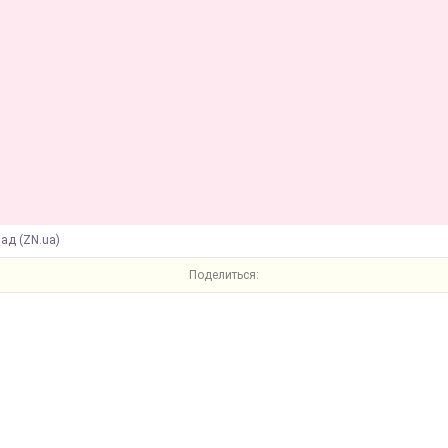
ад (ZN.ua)
Поделиться: