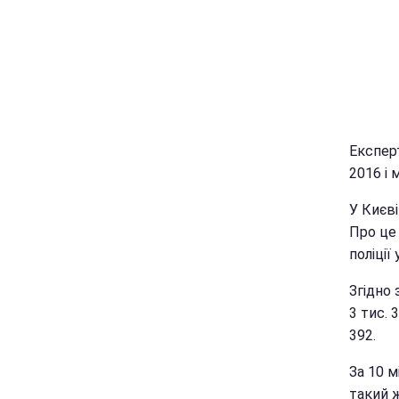
Експерт
2016 і 
У Києві
Про це
поліції 
Згідно 
3 тис. 
392.
За 10 м
такий ж