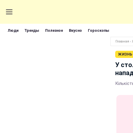
Люди
Тренды
Полезное
Вкусно
Гороскопы
Главная
›
ЖИЗНЬ
У сто
напад
Кількіст