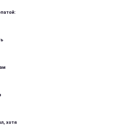
опатой:
ть
кам
з
л, хотя