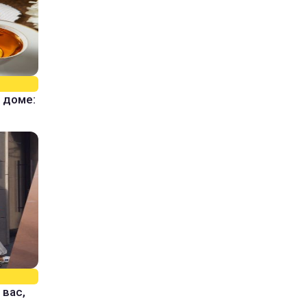
 доме:
 вас,