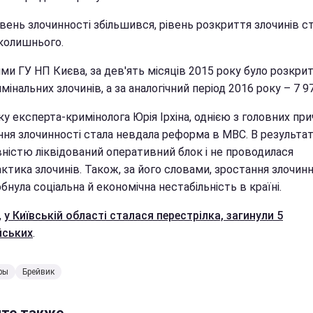
вень злочинності збільшився, рівень розкриття злочинів с
колишнього.
ми ГУ НП Києва, за дев'ять місяців 2015 року було розкри
мінальних злочинів, а за аналогічний період 2016 року – 7 97
у експерта-кримінолога Юрія Ірхіна, однією з головних пр
ня злочинності стала невдала реформа в МВС. В результаті
вністю ліквідований оперативний блок і не проводилася
ктика злочинів. Також, за його словами, зростання злочинн
бнула соціальна й економічна нестабільність в країні.
,
у Київській області сталася перестрілка, загинули 5
йських
.
ры
Брейвик