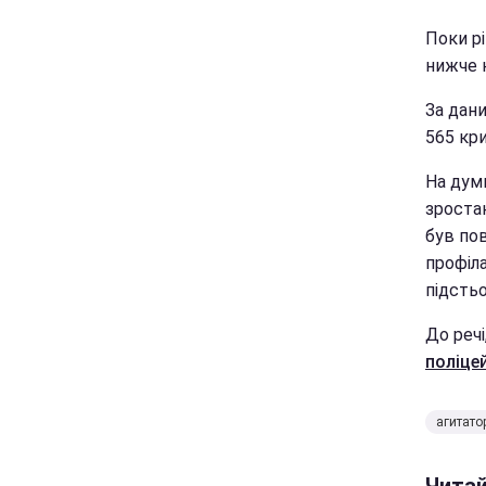
Поки рі
нижче 
За дани
565 кри
На думк
зростан
був по
профіла
підстьо
До речі
поліце
агитато