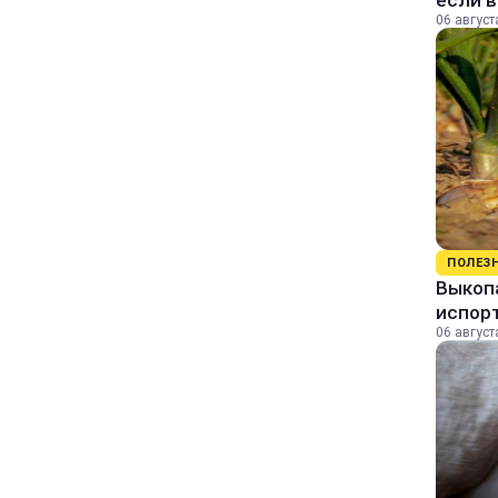
если 
06 август
ПОЛЕЗ
Выкопа
испор
06 август