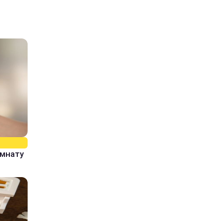
омнату