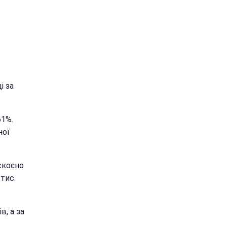
і за
61%.
ної
 скоєно
 тис.
в, а за