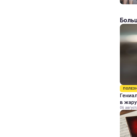
Больш
ПОЛЕЗ
Гениал
в жару
06 август